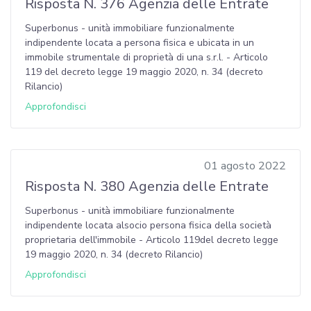
Risposta N. 376 Agenzia delle Entrate
Superbonus - unità immobiliare funzionalmente
indipendente locata a persona fisica e ubicata in un
immobile strumentale di proprietà di una s.r.l. - Articolo
119 del decreto legge 19 maggio 2020, n. 34 (decreto
Rilancio)
Approfondisci
01 agosto 2022
Risposta N. 380 Agenzia delle Entrate
Superbonus - unità immobiliare funzionalmente
indipendente locata alsocio persona fisica della società
proprietaria dell'immobile - Articolo 119del decreto legge
19 maggio 2020, n. 34 (decreto Rilancio)
Approfondisci