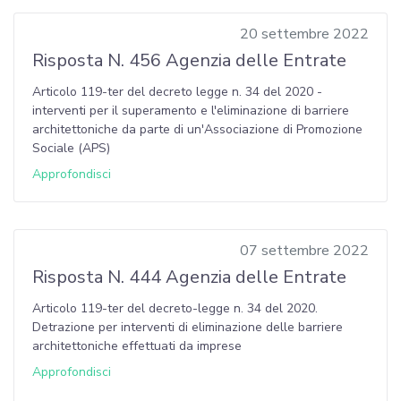
20 settembre 2022
Risposta N. 456 Agenzia delle Entrate
Articolo 119-ter del decreto legge n. 34 del 2020 -
interventi per il superamento e l'eliminazione di barriere
architettoniche da parte di un'Associazione di Promozione
Sociale (APS)
Approfondisci
07 settembre 2022
Risposta N. 444 Agenzia delle Entrate
Articolo 119-ter del decreto-legge n. 34 del 2020.
Detrazione per interventi di eliminazione delle barriere
architettoniche effettuati da imprese
Approfondisci