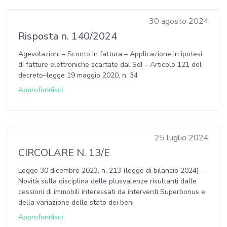
30 agosto 2024
Risposta n. 140/2024
Agevolazioni – Sconto in fattura – Applicazione in ipotesi
di fatture elettroniche scartate dal SdI – Articolo 121 del
decreto–legge 19 maggio 2020, n. 34
Approfondisci
25 luglio 2024
CIRCOLARE N. 13/E
Legge 30 dicembre 2023, n. 213 (legge di bilancio 2024) -
Novità sulla disciplina delle plusvalenze risultanti dalle
cessioni di immobili interessati da interventi Superbonus e
della variazione dello stato dei beni
Approfondisci