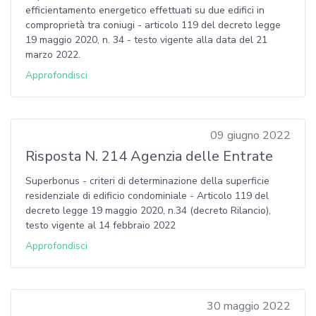
efficientamento energetico effettuati su due edifici in
comproprietà tra coniugi - articolo 119 del decreto legge
19 maggio 2020, n. 34 - testo vigente alla data del 21
marzo 2022.
Approfondisci
09 giugno 2022
Risposta N. 214 Agenzia delle Entrate
Superbonus - criteri di determinazione della superficie
residenziale di edificio condominiale - Articolo 119 del
decreto legge 19 maggio 2020, n.34 (decreto Rilancio),
testo vigente al 14 febbraio 2022
Approfondisci
30 maggio 2022