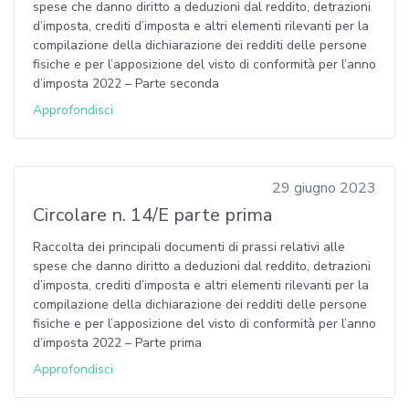
spese che danno diritto a deduzioni dal reddito, detrazioni
d’imposta, crediti d’imposta e altri elementi rilevanti per la
compilazione della dichiarazione dei redditi delle persone
fisiche e per l’apposizione del visto di conformità per l’anno
d’imposta 2022 – Parte seconda
Approfondisci
29 giugno 2023
Circolare n. 14/E parte prima
Raccolta dei principali documenti di prassi relativi alle
spese che danno diritto a deduzioni dal reddito, detrazioni
d’imposta, crediti d’imposta e altri elementi rilevanti per la
compilazione della dichiarazione dei redditi delle persone
fisiche e per l’apposizione del visto di conformità per l’anno
d’imposta 2022 – Parte prima
Approfondisci