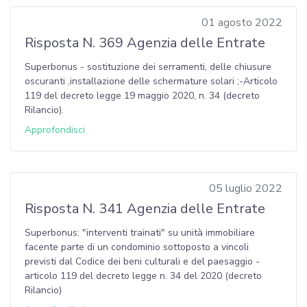
01 agosto 2022
Risposta N. 369 Agenzia delle Entrate
Superbonus - sostituzione dei serramenti, delle chiusure
oscuranti ,installazione delle schermature solari ;-Articolo
119 del decreto legge 19 maggio 2020, n. 34 (decreto
Rilancio).
Approfondisci
05 luglio 2022
Risposta N. 341 Agenzia delle Entrate
Superbonus: "interventi trainati" su unità immobiliare
facente parte di un condominio sottoposto a vincoli
previsti dal Codice dei beni culturali e del paesaggio -
articolo 119 del decreto legge n. 34 del 2020 (decreto
Rilancio)