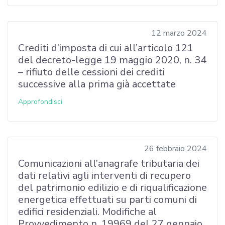
12 marzo 2024
Crediti d’imposta di cui all’articolo 121
del decreto-legge 19 maggio 2020, n. 34
– rifiuto delle cessioni dei crediti
successive alla prima già accettate
Approfondisci
26 febbraio 2024
Comunicazioni all’anagrafe tributaria dei
dati relativi agli interventi di recupero
del patrimonio edilizio e di riqualificazione
energetica effettuati su parti comuni di
edifici residenziali. Modifiche al
Provvedimento n. 19969 del 27 gennaio