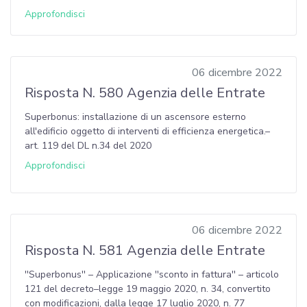
Approfondisci
06 dicembre 2022
Risposta N. 580 Agenzia delle Entrate
Superbonus: installazione di un ascensore esterno
all'edificio oggetto di interventi di efficienza energetica.–
art. 119 del DL n.34 del 2020
Approfondisci
06 dicembre 2022
Risposta N. 581 Agenzia delle Entrate
''Superbonus'' – Applicazione ''sconto in fattura'' – articolo
121 del decreto–legge 19 maggio 2020, n. 34, convertito
con modificazioni, dalla legge 17 luglio 2020, n. 77