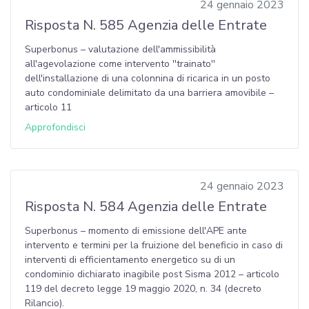
24 gennaio 2023
Risposta N. 585 Agenzia delle Entrate
Superbonus – valutazione dell'ammissibilità
all'agevolazione come intervento ''trainato''
dell'installazione di una colonnina di ricarica in un posto
auto condominiale delimitato da una barriera amovibile –
articolo 11
Approfondisci
24 gennaio 2023
Risposta N. 584 Agenzia delle Entrate
Superbonus – momento di emissione dell'APE ante
intervento e termini per la fruizione del beneficio in caso di
interventi di efficientamento energetico su di un
condominio dichiarato inagibile post Sisma 2012 – articolo
119 del decreto legge 19 maggio 2020, n. 34 (decreto
Rilancio).