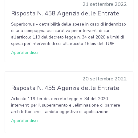
21 settembre 2022
Risposta N. 458 Agenzia delle Entrate
Superbonus - detraibilità delle spese in caso di indennizzo
di una compagnia assicurativa per interventi di cui
all’articolo 119 del decreto legge n. 34 del 2020 e limiti di
spesa per interventi di cui all’articolo 16 bis del TUIR
Approfondisci
20 settembre 2022
Risposta N. 455 Agenzia delle Entrate
Articolo 119-ter del decreto legge n. 34 del 2020 -
interventi per il superamento e l'eliminazione di barriere
architettoniche - ambito oggettivo di applicazione.
Approfondisci