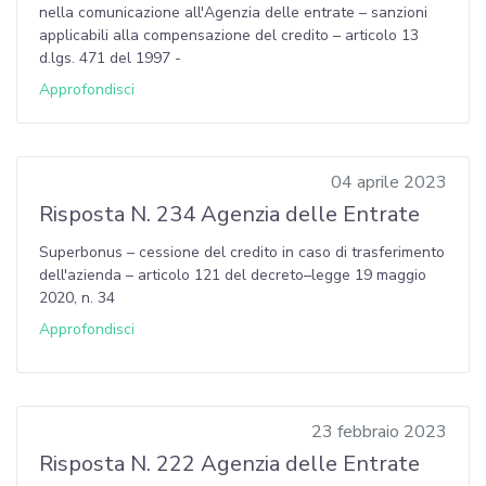
nella comunicazione all'Agenzia delle entrate – sanzioni
applicabili alla compensazione del credito – articolo 13
d.lgs. 471 del 1997 -
Approfondisci
04 aprile 2023
Risposta N. 234 Agenzia delle Entrate
Superbonus – cessione del credito in caso di trasferimento
dell'azienda – articolo 121 del decreto–legge 19 maggio
2020, n. 34
Approfondisci
23 febbraio 2023
Risposta N. 222 Agenzia delle Entrate