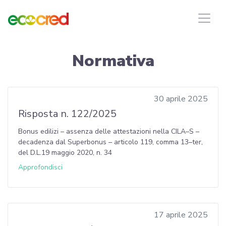
Normativa
30 aprile 2025
Risposta n. 122/2025
Bonus edilizi – assenza delle attestazioni nella CILA–S –
decadenza dal Superbonus – articolo 119, comma 13–ter,
del D.L.19 maggio 2020, n. 34
Approfondisci
17 aprile 2025