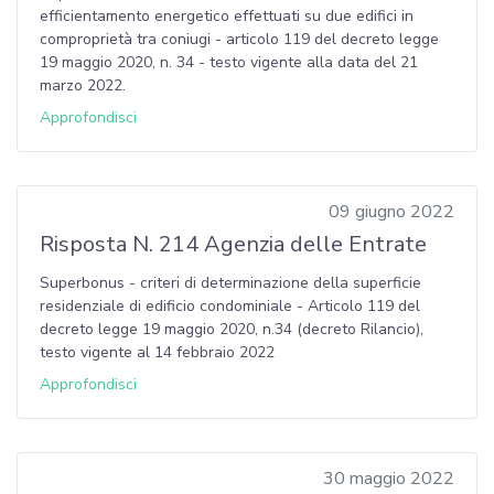
efficientamento energetico effettuati su due edifici in
comproprietà tra coniugi - articolo 119 del decreto legge
19 maggio 2020, n. 34 - testo vigente alla data del 21
marzo 2022.
Approfondisci
09 giugno 2022
Risposta N. 214 Agenzia delle Entrate
Superbonus - criteri di determinazione della superficie
residenziale di edificio condominiale - Articolo 119 del
decreto legge 19 maggio 2020, n.34 (decreto Rilancio),
testo vigente al 14 febbraio 2022
Approfondisci
30 maggio 2022