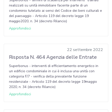
Superbonus - termini di scadenza per interventi "trainati"
realizzati su unità immobiliare facente parte di un
condominio tutelato ai sensi del Codice dei beni culturali e
del paesaggio - Articolo 119 del decreto legge 19
maggio2020, n. 34 (decreto Rilancio)
Approfondisci
22 settembre 2022
Risposta N. 464 Agenzia delle Entrate
Superbonus - interventi di efficientamento energetico in
un edificio condominiale in cui è inclusa una unità con
categoria F/7 - verifica della prevalente funzione
residenziale - Articolo 119 del decreto legge 19maggio
2020, n. 34 (decreto Rilancio)
Approfondisci