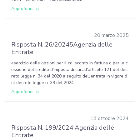
Approfondisci
20 marzo 2025
Risposta N. 26/20245Agenzia delle
Entrate
esercizio delle opzioni per il cd. sconto in fattura o per la c
essione del credito d'imposta di cui all'articolo 121 del dec
reto legge n. 34 del 2020 a seguito dell'entrata in vigore d
el decreto legge n. 39 del 2024
Approfondisci
18 ottobre 2024
Risposta N. 199/2024 Agenzia delle
Entrate