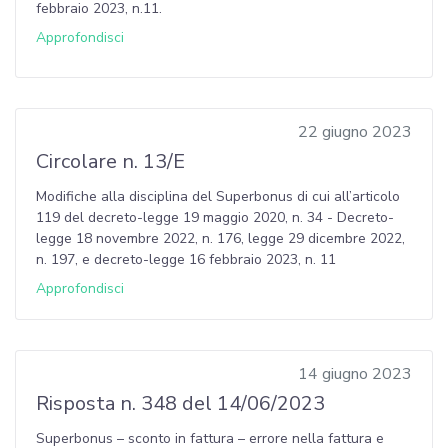
febbraio 2023, n.11.
Approfondisci
22 giugno 2023
Circolare n. 13/E
Modifiche alla disciplina del Superbonus di cui all’articolo
119 del decreto-legge 19 maggio 2020, n. 34 - Decreto-
legge 18 novembre 2022, n. 176, legge 29 dicembre 2022,
n. 197, e decreto-legge 16 febbraio 2023, n. 11
Approfondisci
14 giugno 2023
Risposta n. 348 del 14/06/2023
Superbonus – sconto in fattura – errore nella fattura e