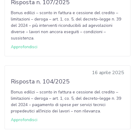
Risposta n. 107/2025
Bonus edilizi – sconto in fattura e cessione del credito –
limitazioni – deroga – art. 1, co. 5, del decreto–legge n. 39
del 2024 – più interventi riconducibili ad agevolazioni
diverse – lavori non ancora eseguiti – condizioni –
sussistenza.
Approfondisci
16 aprile 2025
Risposta n. 104/2025
Bonus edilizi – sconto in fattura e cessione del credito –
limitazioni – deroga – art. 1, co. 5, del decreto–legge n. 39
del 2024 – pagamento di spese per servizi tecnici
propedeutici all'inizio dei lavori – non rilevanza.
Approfondisci