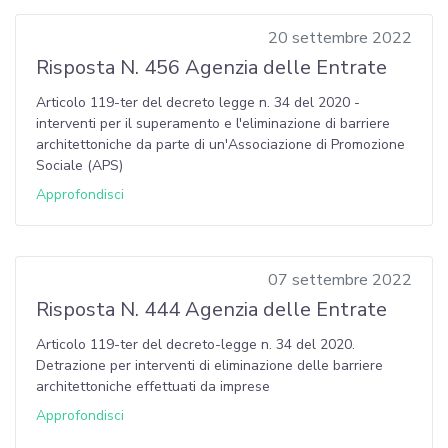
20 settembre 2022
Risposta N. 456 Agenzia delle Entrate
Articolo 119-ter del decreto legge n. 34 del 2020 -
interventi per il superamento e l'eliminazione di barriere
architettoniche da parte di un'Associazione di Promozione
Sociale (APS)
Approfondisci
07 settembre 2022
Risposta N. 444 Agenzia delle Entrate
Articolo 119-ter del decreto-legge n. 34 del 2020.
Detrazione per interventi di eliminazione delle barriere
architettoniche effettuati da imprese
Approfondisci