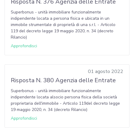
Risposta N. 376 Agenzia delle Entrate
Superbonus - unità immobiliare funzionalmente
indipendente locata a persona fisica e ubicata in un
immobile strumentale di proprietà di una s.r.l. - Articolo
119 del decreto legge 19 maggio 2020, n. 34 (decreto
Rilancio)
Approfondisci
01 agosto 2022
Risposta N. 380 Agenzia delle Entrate
Superbonus - unità immobiliare funzionalmente
indipendente locata alsocio persona fisica della società
proprietaria dell'immobile - Articolo 119del decreto legge
19 maggio 2020, n. 34 (decreto Rilancio)
Approfondisci