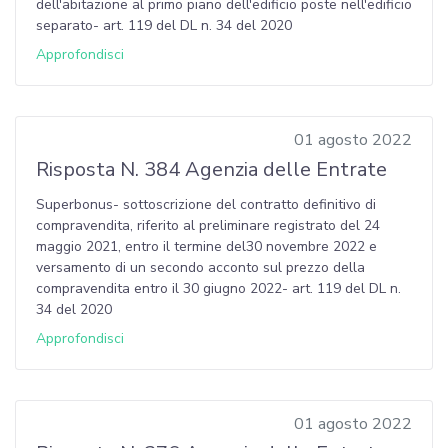
dell'abitazione al primo piano dell'edificio poste nell'edificio
separato- art. 119 del DL n. 34 del 2020
Approfondisci
01 agosto 2022
Risposta N. 384 Agenzia delle Entrate
Superbonus- sottoscrizione del contratto definitivo di
compravendita, riferito al preliminare registrato del 24
maggio 2021, entro il termine del30 novembre 2022 e
versamento di un secondo acconto sul prezzo della
compravendita entro il 30 giugno 2022- art. 119 del DL n.
34 del 2020
Approfondisci
01 agosto 2022