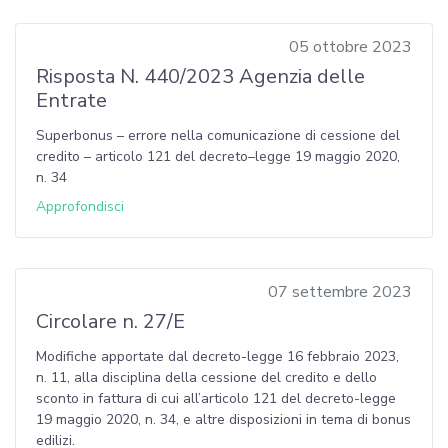
05 ottobre 2023
Risposta N. 440/2023 Agenzia delle
Entrate
Superbonus – errore nella comunicazione di cessione del
credito – articolo 121 del decreto–legge 19 maggio 2020,
n. 34
Approfondisci
07 settembre 2023
Circolare n. 27/E
Modifiche apportate dal decreto-legge 16 febbraio 2023,
n. 11, alla disciplina della cessione del credito e dello
sconto in fattura di cui all’articolo 121 del decreto-legge
19 maggio 2020, n. 34, e altre disposizioni in tema di bonus
edilizi.