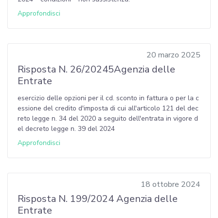
Approfondisci
20 marzo 2025
Risposta N. 26/20245Agenzia delle
Entrate
esercizio delle opzioni per il cd. sconto in fattura o per la c
essione del credito d'imposta di cui all'articolo 121 del dec
reto legge n. 34 del 2020 a seguito dell'entrata in vigore d
el decreto legge n. 39 del 2024
Approfondisci
18 ottobre 2024
Risposta N. 199/2024 Agenzia delle
Entrate