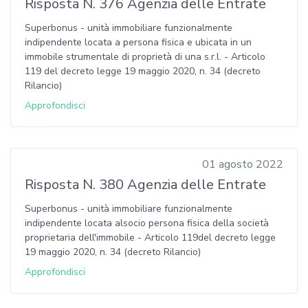
Risposta N. 376 Agenzia delle Entrate
Superbonus - unità immobiliare funzionalmente
indipendente locata a persona fisica e ubicata in un
immobile strumentale di proprietà di una s.r.l. - Articolo
119 del decreto legge 19 maggio 2020, n. 34 (decreto
Rilancio)
Approfondisci
01 agosto 2022
Risposta N. 380 Agenzia delle Entrate
Superbonus - unità immobiliare funzionalmente
indipendente locata alsocio persona fisica della società
proprietaria dell'immobile - Articolo 119del decreto legge
19 maggio 2020, n. 34 (decreto Rilancio)
Approfondisci