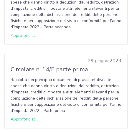
spese che danno diritto a deduzioni dal reddito, detrazioni
d’imposta, crediti d’imposta e altri elementi rilevanti per la
compilazione della dichiarazione dei redditi delle persone
fisiche e per l’apposizione del visto di conformità per l’anno
d’imposta 2022 – Parte seconda
Approfondisci
29 giugno 2023
Circolare n. 14/E parte prima
Raccolta dei principali documenti di prassi relativi alle
spese che danno diritto a deduzioni dal reddito, detrazioni
d’imposta, crediti d’imposta e altri elementi rilevanti per la
compilazione della dichiarazione dei redditi delle persone
fisiche e per l’apposizione del visto di conformità per l’anno
d’imposta 2022 – Parte prima
Approfondisci