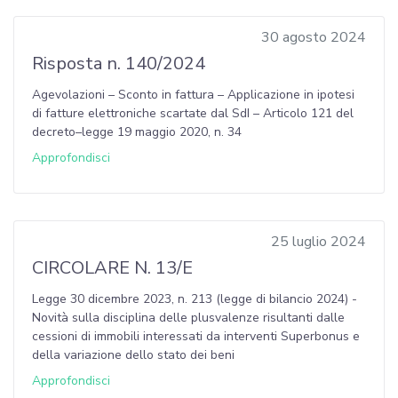
30 agosto 2024
Risposta n. 140/2024
Agevolazioni – Sconto in fattura – Applicazione in ipotesi
di fatture elettroniche scartate dal SdI – Articolo 121 del
decreto–legge 19 maggio 2020, n. 34
Approfondisci
25 luglio 2024
CIRCOLARE N. 13/E
Legge 30 dicembre 2023, n. 213 (legge di bilancio 2024) -
Novità sulla disciplina delle plusvalenze risultanti dalle
cessioni di immobili interessati da interventi Superbonus e
della variazione dello stato dei beni
Approfondisci