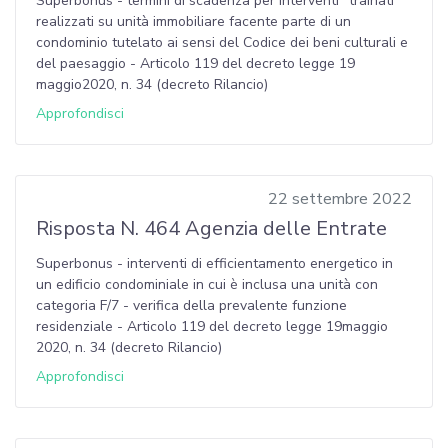
Superbonus - termini di scadenza per interventi "trainati"
realizzati su unità immobiliare facente parte di un
condominio tutelato ai sensi del Codice dei beni culturali e
del paesaggio - Articolo 119 del decreto legge 19
maggio2020, n. 34 (decreto Rilancio)
Approfondisci
22 settembre 2022
Risposta N. 464 Agenzia delle Entrate
Superbonus - interventi di efficientamento energetico in
un edificio condominiale in cui è inclusa una unità con
categoria F/7 - verifica della prevalente funzione
residenziale - Articolo 119 del decreto legge 19maggio
2020, n. 34 (decreto Rilancio)
Approfondisci