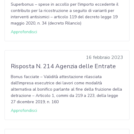
Superbonus – spese in accollo per l'importo eccedente il
contributo per la ricostruzione a seguito di varianti per
interventi antisismici – articolo 119 del decreto legge 19
maggio 2020, n. 34 (decreto Rilancio)
Approfondisci
16 febbraio 2023
Risposta N. 214 Agenzia delle Entrate
Bonus facciate – Validità attestazione rilasciata
dall'impresa esecutrice dei lavori come modalità
alternativa al bonifico parlante al fine della fruizione della
detrazione – Articolo 1, commi da 219 a 223, della legge
27 dicembre 2019, n. 160
Approfondisci