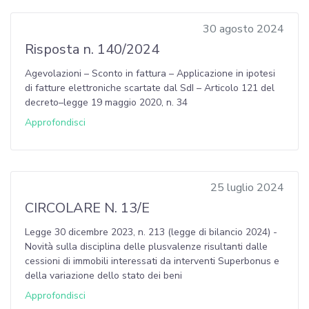
30 agosto 2024
Risposta n. 140/2024
Agevolazioni – Sconto in fattura – Applicazione in ipotesi
di fatture elettroniche scartate dal SdI – Articolo 121 del
decreto–legge 19 maggio 2020, n. 34
Approfondisci
25 luglio 2024
CIRCOLARE N. 13/E
Legge 30 dicembre 2023, n. 213 (legge di bilancio 2024) -
Novità sulla disciplina delle plusvalenze risultanti dalle
cessioni di immobili interessati da interventi Superbonus e
della variazione dello stato dei beni
Approfondisci