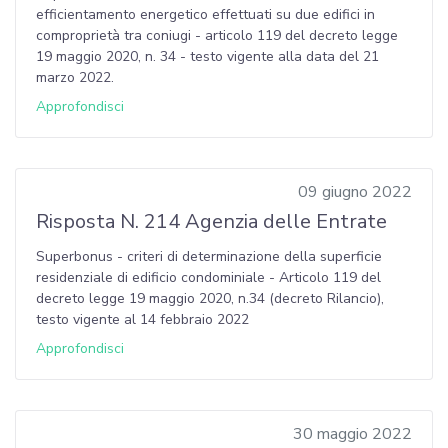
efficientamento energetico effettuati su due edifici in
comproprietà tra coniugi - articolo 119 del decreto legge
19 maggio 2020, n. 34 - testo vigente alla data del 21
marzo 2022.
Approfondisci
09 giugno 2022
Risposta N. 214 Agenzia delle Entrate
Superbonus - criteri di determinazione della superficie
residenziale di edificio condominiale - Articolo 119 del
decreto legge 19 maggio 2020, n.34 (decreto Rilancio),
testo vigente al 14 febbraio 2022
Approfondisci
30 maggio 2022