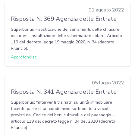
01 agosto 2022
Risposta N. 369 Agenzia delle Entrate
Superbonus - sostituzione dei serramenti, delle chiusure
oscuranti ,installazione delle schermature solari ;-Articolo
119 del decreto legge 19 maggio 2020, n. 34 (decreto
Rilancio).
Approfondisci
05 luglio 2022
Risposta N. 341 Agenzia delle Entrate
Superbonus: "interventi trainati" su unità immobiliare
facente parte di un condominio sottoposto a vincoli
previsti dal Codice dei beni culturali e del paesaggio -
articolo 119 del decreto legge n. 34 del 2020 (decreto
Rilancio)