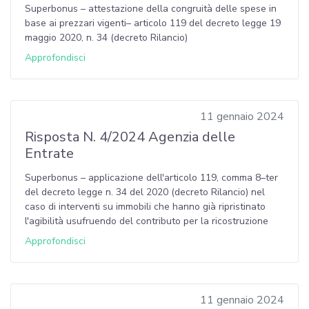
Superbonus – attestazione della congruità delle spese in
base ai prezzari vigenti– articolo 119 del decreto legge 19
maggio 2020, n. 34 (decreto Rilancio)
Approfondisci
11 gennaio 2024
Risposta N. 4/2024 Agenzia delle
Entrate
Superbonus – applicazione dell'articolo 119, comma 8–ter
del decreto legge n. 34 del 2020 (decreto Rilancio) nel
caso di interventi su immobili che hanno già ripristinato
l'agibilità usufruendo del contributo per la ricostruzione
Approfondisci
11 gennaio 2024