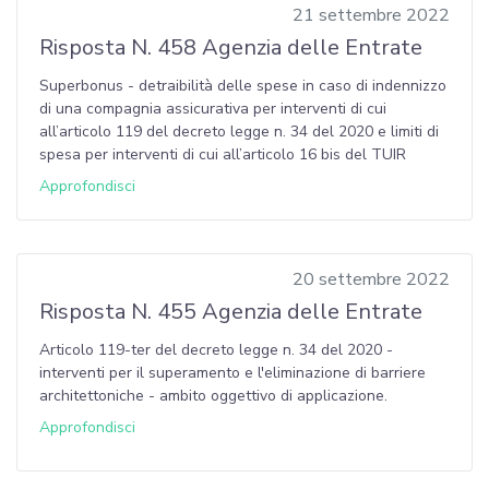
21 settembre 2022
Risposta N. 458 Agenzia delle Entrate
Superbonus - detraibilità delle spese in caso di indennizzo
di una compagnia assicurativa per interventi di cui
all’articolo 119 del decreto legge n. 34 del 2020 e limiti di
spesa per interventi di cui all’articolo 16 bis del TUIR
Approfondisci
20 settembre 2022
Risposta N. 455 Agenzia delle Entrate
Articolo 119-ter del decreto legge n. 34 del 2020 -
interventi per il superamento e l'eliminazione di barriere
architettoniche - ambito oggettivo di applicazione.
Approfondisci