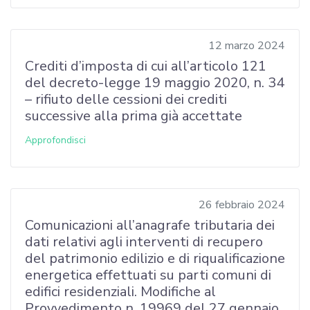
12 marzo 2024
Crediti d’imposta di cui all’articolo 121
del decreto-legge 19 maggio 2020, n. 34
– rifiuto delle cessioni dei crediti
successive alla prima già accettate
Approfondisci
26 febbraio 2024
Comunicazioni all’anagrafe tributaria dei
dati relativi agli interventi di recupero
del patrimonio edilizio e di riqualificazione
energetica effettuati su parti comuni di
edifici residenziali. Modifiche al
Provvedimento n. 19969 del 27 gennaio