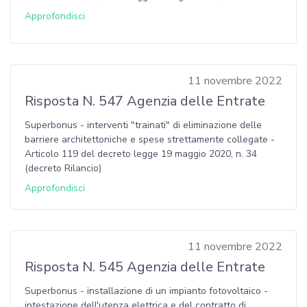
Approfondisci
11 novembre 2022
Risposta N. 547 Agenzia delle Entrate
Superbonus - interventi "trainati" di eliminazione delle
barriere architettoniche e spese strettamente collegate -
Articolo 119 del decreto legge 19 maggio 2020, n. 34
(decreto Rilancio)
Approfondisci
11 novembre 2022
Risposta N. 545 Agenzia delle Entrate
Superbonus - installazione di un impianto fotovoltaico -
intestazione dell'utenza elettrica e del contratto di