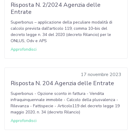
Risposta N. 2/2024 Agenzia delle
Entrate
Superbonus – applicazione della peculiare modalità di
calcolo prevista dall'articolo 119, comma 10–bis del
decreto legge n. 34 del 2020 (decreto Rilancio) per le
ONLUS, Odv e APS
Approfondisci
17 novembre 2023
Risposta N. 204 Agenzia delle Entrate
Superbonus - Opzione sconto in fattura - Vendita
infraquinquennale immobile - Calcolo della plusvalenza -
Rilevanza - Fattispecie - Articolo119 del decreto legge 19
maggio 2020, n. 34 (decreto Rilancio)
Approfondisci