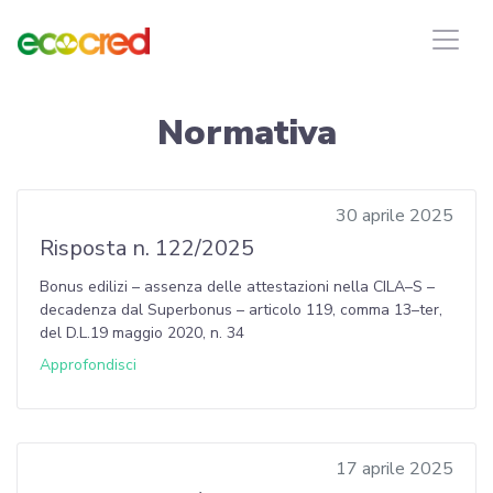
Normativa
30 aprile 2025
Risposta n. 122/2025
Bonus edilizi – assenza delle attestazioni nella CILA–S –
decadenza dal Superbonus – articolo 119, comma 13–ter,
del D.L.19 maggio 2020, n. 34
Approfondisci
17 aprile 2025