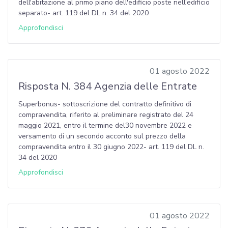
dell'abitazione al primo piano dell'edificio poste nell'edificio
separato- art. 119 del DL n. 34 del 2020
Approfondisci
01 agosto 2022
Risposta N. 384 Agenzia delle Entrate
Superbonus- sottoscrizione del contratto definitivo di
compravendita, riferito al preliminare registrato del 24
maggio 2021, entro il termine del30 novembre 2022 e
versamento di un secondo acconto sul prezzo della
compravendita entro il 30 giugno 2022- art. 119 del DL n.
34 del 2020
Approfondisci
01 agosto 2022