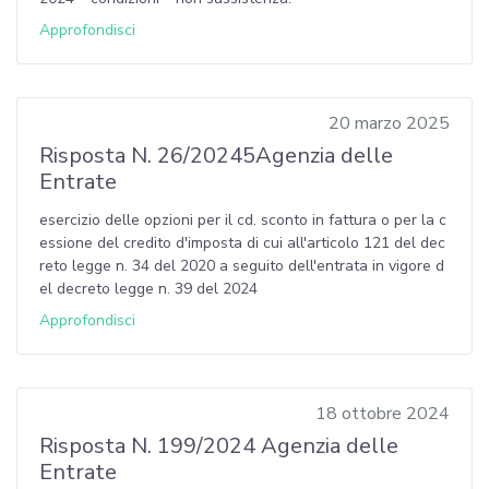
Approfondisci
20 marzo 2025
Risposta N. 26/20245Agenzia delle
Entrate
esercizio delle opzioni per il cd. sconto in fattura o per la c
essione del credito d'imposta di cui all'articolo 121 del dec
reto legge n. 34 del 2020 a seguito dell'entrata in vigore d
el decreto legge n. 39 del 2024
Approfondisci
18 ottobre 2024
Risposta N. 199/2024 Agenzia delle
Entrate