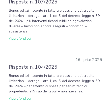
Risposta n. 107/2025
Bonus edilizi – sconto in fattura e cessione del credito –
limitazioni – deroga – art. 1, co. 5, del decreto–legge n. 39
del 2024 – più interventi riconducibili ad agevolazioni
diverse – lavori non ancora eseguiti – condizioni –
sussistenza.
Approfondisci
16 aprile 2025
Risposta n. 104/2025
Bonus edilizi – sconto in fattura e cessione del credito –
limitazioni – deroga – art. 1, co. 5, del decreto–legge n. 39
del 2024 – pagamento di spese per servizi tecnici
propedeutici all'inizio dei lavori – non rilevanza.
Approfondisci