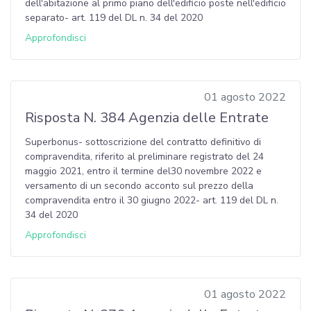
dell'abitazione al primo piano dell'edificio poste nell'edificio
separato- art. 119 del DL n. 34 del 2020
Approfondisci
01 agosto 2022
Risposta N. 384 Agenzia delle Entrate
Superbonus- sottoscrizione del contratto definitivo di
compravendita, riferito al preliminare registrato del 24
maggio 2021, entro il termine del30 novembre 2022 e
versamento di un secondo acconto sul prezzo della
compravendita entro il 30 giugno 2022- art. 119 del DL n.
34 del 2020
Approfondisci
01 agosto 2022