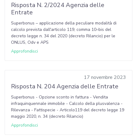
Risposta N. 2/2024 Agenzia delle
Entrate
Superbonus – applicazione della peculiare modalità di
calcolo prevista dall'articolo 119, comma 10–bis del
decreto legge n. 34 del 2020 (decreto Rilancio) per le
ONLUS, Odv e APS
Approfondisci
17 novembre 2023
Risposta N. 204 Agenzia delle Entrate
Superbonus - Opzione sconto in fattura - Vendita
infraquinquennale immobile - Calcolo della plusvalenza -
Rilevanza - Fattispecie - Articolo119 del decreto legge 19
maggio 2020, n. 34 (decreto Rilancio)
Approfondisci