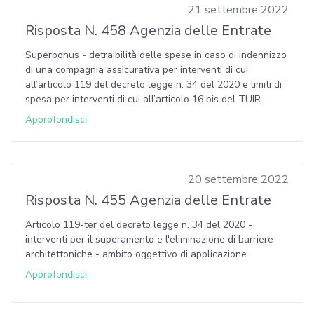
21 settembre 2022
Risposta N. 458 Agenzia delle Entrate
Superbonus - detraibilità delle spese in caso di indennizzo
di una compagnia assicurativa per interventi di cui
all’articolo 119 del decreto legge n. 34 del 2020 e limiti di
spesa per interventi di cui all’articolo 16 bis del TUIR
Approfondisci
20 settembre 2022
Risposta N. 455 Agenzia delle Entrate
Articolo 119-ter del decreto legge n. 34 del 2020 -
interventi per il superamento e l'eliminazione di barriere
architettoniche - ambito oggettivo di applicazione.
Approfondisci