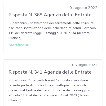
01 agosto 2022
Risposta N. 369 Agenzia delle Entrate
Superbonus - sostituzione dei serramenti, delle chiusure
oscuranti ,installazione delle schermature solari ;-Articolo
119 del decreto legge 19 maggio 2020, n. 34 (decreto
Rilancio).
Approfondisci
05 luglio 2022
Risposta N. 341 Agenzia delle Entrate
Superbonus: "interventi trainati" su unità immobiliare
facente parte di un condominio sottoposto a vincoli
previsti dal Codice dei beni culturali e del paesaggio -
articolo 119 del decreto legge n. 34 del 2020 (decreto
Rilancio)