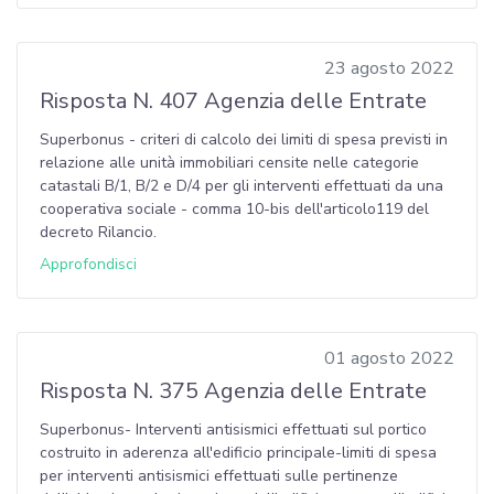
23 agosto 2022
Risposta N. 407 Agenzia delle Entrate
Superbonus - criteri di calcolo dei limiti di spesa previsti in
relazione alle unità immobiliari censite nelle categorie
catastali B/1, B/2 e D/4 per gli interventi effettuati da una
cooperativa sociale - comma 10-bis dell'articolo119 del
decreto Rilancio.
Approfondisci
01 agosto 2022
Risposta N. 375 Agenzia delle Entrate
Superbonus- Interventi antisismici effettuati sul portico
costruito in aderenza all'edificio principale-limiti di spesa
per interventi antisismici effettuati sulle pertinenze