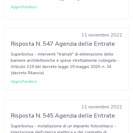
Approfondisci
11 novembre 2022
Risposta N. 547 Agenzia delle Entrate
Superbonus - interventi "trainati" di eliminazione delle
barriere architettoniche e spese strettamente collegate -
Articolo 119 del decreto legge 19 maggio 2020, n. 34
(decreto Rilancio)
Approfondisci
11 novembre 2022
Risposta N. 545 Agenzia delle Entrate
Superbonus - installazione di un impianto fotovoltaico -
intestazione dell'utenza elettrica e del contratto di