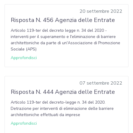
20 settembre 2022
Risposta N. 456 Agenzia delle Entrate
Articolo 119-ter del decreto legge n. 34 del 2020 -
interventi per il superamento e l'eliminazione di barriere
architettoniche da parte di un'Associazione di Promozione
Sociale (APS)
Approfondisci
07 settembre 2022
Risposta N. 444 Agenzia delle Entrate
Articolo 119-ter del decreto-legge n. 34 del 2020.
Detrazione per interventi di eliminazione delle barriere
architettoniche effettuati da imprese
Approfondisci