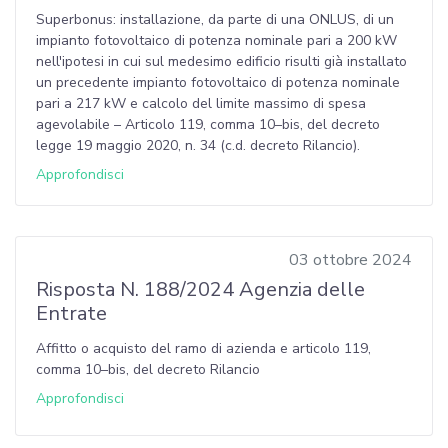
Superbonus: installazione, da parte di una ONLUS, di un
impianto fotovoltaico di potenza nominale pari a 200 kW
nell'ipotesi in cui sul medesimo edificio risulti già installato
un precedente impianto fotovoltaico di potenza nominale
pari a 217 kW e calcolo del limite massimo di spesa
agevolabile – Articolo 119, comma 10–bis, del decreto
legge 19 maggio 2020, n. 34 (c.d. decreto Rilancio).
Approfondisci
03 ottobre 2024
Risposta N. 188/2024 Agenzia delle
Entrate
Affitto o acquisto del ramo di azienda e articolo 119,
comma 10–bis, del decreto Rilancio
Approfondisci