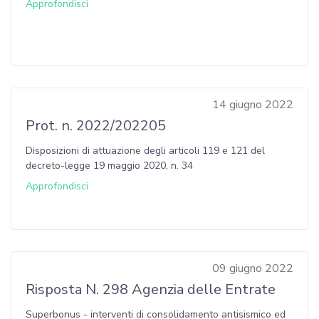
Approfondisci
14 giugno 2022
Prot. n. 2022/202205
Disposizioni di attuazione degli articoli 119 e 121 del
decreto-legge 19 maggio 2020, n. 34
Approfondisci
09 giugno 2022
Risposta N. 298 Agenzia delle Entrate
Superbonus - interventi di consolidamento antisismico ed