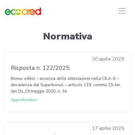
Normativa
30 aprile 2025
Risposta n. 122/2025
Bonus edilizi – assenza delle attestazioni nella CILA–S –
decadenza dal Superbonus – articolo 119, comma 13–ter,
del D.L.19 maggio 2020, n. 34
Approfondisci
17 aprile 2025