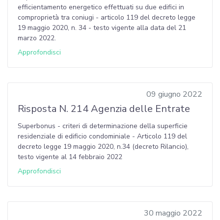
efficientamento energetico effettuati su due edifici in
comproprietà tra coniugi - articolo 119 del decreto legge
19 maggio 2020, n. 34 - testo vigente alla data del 21
marzo 2022.
Approfondisci
09 giugno 2022
Risposta N. 214 Agenzia delle Entrate
Superbonus - criteri di determinazione della superficie
residenziale di edificio condominiale - Articolo 119 del
decreto legge 19 maggio 2020, n.34 (decreto Rilancio),
testo vigente al 14 febbraio 2022
Approfondisci
30 maggio 2022