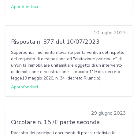
Approfondisci
10 luglio 2023
Risposta n. 377 del 10/07/2023
Superbonus: momento rilevante per la verifica del rispetto
del requisito di destinazione ad ''abitazione principale'' di
un'unità immobiliare unifamiliare oggetto di un intervento
di demolizione e ricostruzione – articolo 119 del decreto
legge19 maggio 2020, n. 34 (decreto Rilancio).
Approfondisci
29 giugno 2023
Circolare n. 15 /E parte seconda
Raccolta dei principali documenti di prassi relativi alle