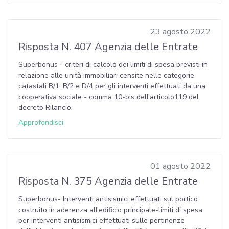
23 agosto 2022
Risposta N. 407 Agenzia delle Entrate
Superbonus - criteri di calcolo dei limiti di spesa previsti in
relazione alle unità immobiliari censite nelle categorie
catastali B/1, B/2 e D/4 per gli interventi effettuati da una
cooperativa sociale - comma 10-bis dell'articolo119 del
decreto Rilancio.
Approfondisci
01 agosto 2022
Risposta N. 375 Agenzia delle Entrate
Superbonus- Interventi antisismici effettuati sul portico
costruito in aderenza all'edificio principale-limiti di spesa
per interventi antisismici effettuati sulle pertinenze