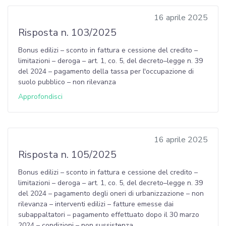
16 aprile 2025
Risposta n. 103/2025
Bonus edilizi – sconto in fattura e cessione del credito –
limitazioni – deroga – art. 1, co. 5, del decreto–legge n. 39
del 2024 – pagamento della tassa per l'occupazione di
suolo pubblico – non rilevanza
Approfondisci
16 aprile 2025
Risposta n. 105/2025
Bonus edilizi – sconto in fattura e cessione del credito –
limitazioni – deroga – art. 1, co. 5, del decreto–legge n. 39
del 2024 – pagamento degli oneri di urbanizzazione – non
rilevanza – interventi edilizi – fatture emesse dai
subappaltatori – pagamento effettuato dopo il 30 marzo
2024 – condizioni – non sussistenza.