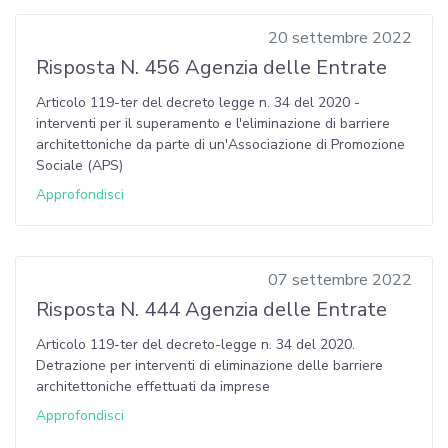
20 settembre 2022
Risposta N. 456 Agenzia delle Entrate
Articolo 119-ter del decreto legge n. 34 del 2020 -
interventi per il superamento e l'eliminazione di barriere
architettoniche da parte di un'Associazione di Promozione
Sociale (APS)
Approfondisci
07 settembre 2022
Risposta N. 444 Agenzia delle Entrate
Articolo 119-ter del decreto-legge n. 34 del 2020.
Detrazione per interventi di eliminazione delle barriere
architettoniche effettuati da imprese
Approfondisci