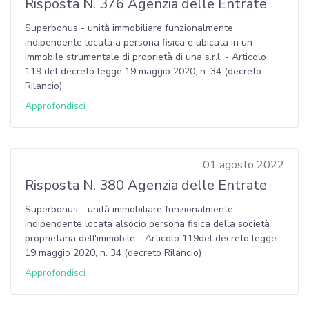
Risposta N. 376 Agenzia delle Entrate
Superbonus - unità immobiliare funzionalmente
indipendente locata a persona fisica e ubicata in un
immobile strumentale di proprietà di una s.r.l. - Articolo
119 del decreto legge 19 maggio 2020, n. 34 (decreto
Rilancio)
Approfondisci
01 agosto 2022
Risposta N. 380 Agenzia delle Entrate
Superbonus - unità immobiliare funzionalmente
indipendente locata alsocio persona fisica della società
proprietaria dell'immobile - Articolo 119del decreto legge
19 maggio 2020, n. 34 (decreto Rilancio)
Approfondisci