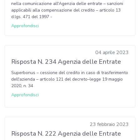
nella comunicazione all'Agenzia delle entrate – sanzioni
applicabili alla compensazione del credito – articolo 13
d.lgs. 471 del 1997 -
Approfondisci
04 aprile 2023
Risposta N. 234 Agenzia delle Entrate
Superbonus – cessione del credito in caso di trasferimento
dell'azienda – articolo 121 del decreto–legge 19 maggio
2020, n. 34
Approfondisci
23 febbraio 2023
Risposta N. 222 Agenzia delle Entrate