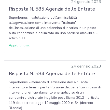
24 gennaio 2023
Risposta N. 585 Agenzia delle Entrate
Superbonus – valutazione dell'ammissibilità
all'agevolazione come intervento ''trainato''
dell'installazione di una colonnina di ricarica in un posto
auto condominiale delimitato da una barriera amovibile –
articolo 11
Approfondisci
24 gennaio 2023
Risposta N. 584 Agenzia delle Entrate
Superbonus – momento di emissione dell'APE ante
intervento e termini per la fruizione del beneficio in caso di
interventi di efficientamento energetico su di un
condominio dichiarato inagibile post Sisma 2012 – articolo
119 del decreto legge 19 maggio 2020, n. 34 (decreto
Rilancio).