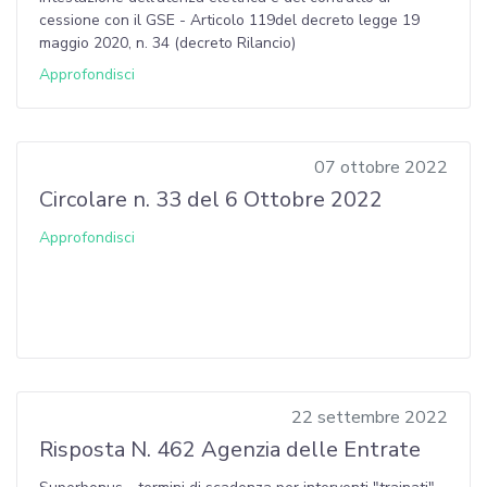
cessione con il GSE - Articolo 119del decreto legge 19
maggio 2020, n. 34 (decreto Rilancio)
Approfondisci
07 ottobre 2022
Circolare n. 33 del 6 Ottobre 2022
Approfondisci
22 settembre 2022
Risposta N. 462 Agenzia delle Entrate