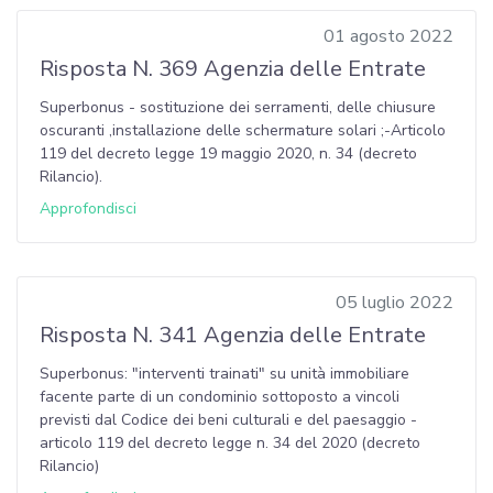
01 agosto 2022
Risposta N. 369 Agenzia delle Entrate
Superbonus - sostituzione dei serramenti, delle chiusure
oscuranti ,installazione delle schermature solari ;-Articolo
119 del decreto legge 19 maggio 2020, n. 34 (decreto
Rilancio).
Approfondisci
05 luglio 2022
Risposta N. 341 Agenzia delle Entrate
Superbonus: "interventi trainati" su unità immobiliare
facente parte di un condominio sottoposto a vincoli
previsti dal Codice dei beni culturali e del paesaggio -
articolo 119 del decreto legge n. 34 del 2020 (decreto
Rilancio)