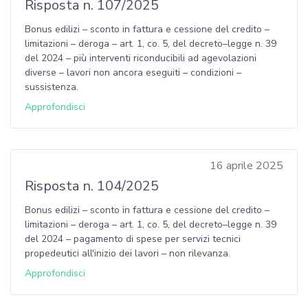
Risposta n. 107/2025
Bonus edilizi – sconto in fattura e cessione del credito –
limitazioni – deroga – art. 1, co. 5, del decreto–legge n. 39
del 2024 – più interventi riconducibili ad agevolazioni
diverse – lavori non ancora eseguiti – condizioni –
sussistenza.
Approfondisci
16 aprile 2025
Risposta n. 104/2025
Bonus edilizi – sconto in fattura e cessione del credito –
limitazioni – deroga – art. 1, co. 5, del decreto–legge n. 39
del 2024 – pagamento di spese per servizi tecnici
propedeutici all'inizio dei lavori – non rilevanza.
Approfondisci