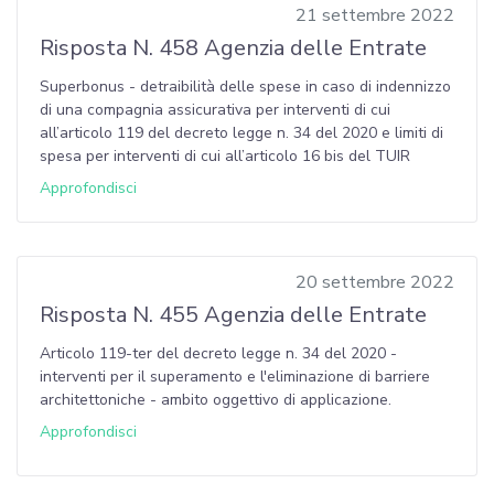
21 settembre 2022
Risposta N. 458 Agenzia delle Entrate
Superbonus - detraibilità delle spese in caso di indennizzo
di una compagnia assicurativa per interventi di cui
all’articolo 119 del decreto legge n. 34 del 2020 e limiti di
spesa per interventi di cui all’articolo 16 bis del TUIR
Approfondisci
20 settembre 2022
Risposta N. 455 Agenzia delle Entrate
Articolo 119-ter del decreto legge n. 34 del 2020 -
interventi per il superamento e l'eliminazione di barriere
architettoniche - ambito oggettivo di applicazione.
Approfondisci