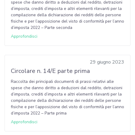
spese che danno diritto a deduzioni dal reddito, detrazioni
d’imposta, crediti d’imposta e altri elementi rilevanti per la
compilazione della dichiarazione dei redditi delle persone
fisiche e per l’apposizione del visto di conformità per l’anno
d’imposta 2022 – Parte seconda
Approfondisci
29 giugno 2023
Circolare n. 14/E parte prima
Raccolta dei principali documenti di prassi relativi alle
spese che danno diritto a deduzioni dal reddito, detrazioni
d’imposta, crediti d’imposta e altri elementi rilevanti per la
compilazione della dichiarazione dei redditi delle persone
fisiche e per l’apposizione del visto di conformità per l’anno
d’imposta 2022 – Parte prima
Approfondisci