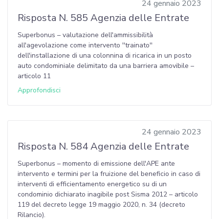
24 gennaio 2023
Risposta N. 585 Agenzia delle Entrate
Superbonus – valutazione dell'ammissibilità
all'agevolazione come intervento ''trainato''
dell'installazione di una colonnina di ricarica in un posto
auto condominiale delimitato da una barriera amovibile –
articolo 11
Approfondisci
24 gennaio 2023
Risposta N. 584 Agenzia delle Entrate
Superbonus – momento di emissione dell'APE ante
intervento e termini per la fruizione del beneficio in caso di
interventi di efficientamento energetico su di un
condominio dichiarato inagibile post Sisma 2012 – articolo
119 del decreto legge 19 maggio 2020, n. 34 (decreto
Rilancio).