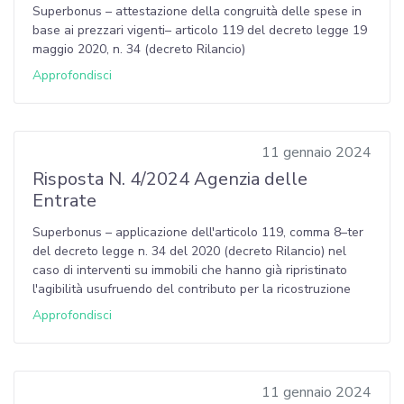
Superbonus – attestazione della congruità delle spese in
base ai prezzari vigenti– articolo 119 del decreto legge 19
maggio 2020, n. 34 (decreto Rilancio)
Approfondisci
11 gennaio 2024
Risposta N. 4/2024 Agenzia delle
Entrate
Superbonus – applicazione dell'articolo 119, comma 8–ter
del decreto legge n. 34 del 2020 (decreto Rilancio) nel
caso di interventi su immobili che hanno già ripristinato
l'agibilità usufruendo del contributo per la ricostruzione
Approfondisci
11 gennaio 2024