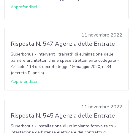
Approfondisci
11 novembre 2022
Risposta N. 547 Agenzia delle Entrate
Superbonus - interventi "trainati" di eliminazione delle
barriere architettoniche e spese strettamente collegate -
Articolo 119 del decreto legge 19 maggio 2020, n. 34
(decreto Rilancio)
Approfondisci
11 novembre 2022
Risposta N. 545 Agenzia delle Entrate
Superbonus - installazione di un impianto fotovoltaico -
intestazione dell'utenza elettrica e del contratto di