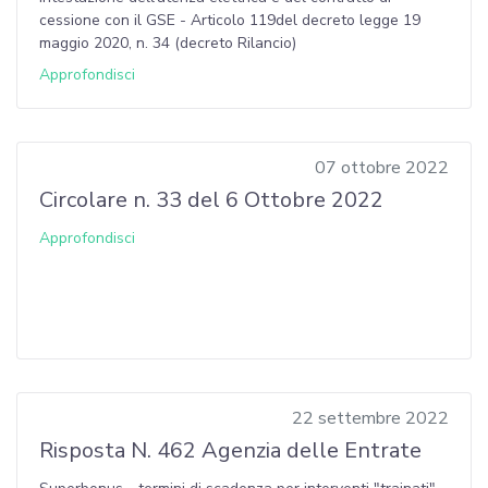
cessione con il GSE - Articolo 119del decreto legge 19
maggio 2020, n. 34 (decreto Rilancio)
Approfondisci
07 ottobre 2022
Circolare n. 33 del 6 Ottobre 2022
Approfondisci
22 settembre 2022
Risposta N. 462 Agenzia delle Entrate