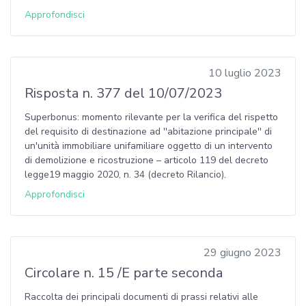
Approfondisci
10 luglio 2023
Risposta n. 377 del 10/07/2023
Superbonus: momento rilevante per la verifica del rispetto
del requisito di destinazione ad ''abitazione principale'' di
un'unità immobiliare unifamiliare oggetto di un intervento
di demolizione e ricostruzione – articolo 119 del decreto
legge19 maggio 2020, n. 34 (decreto Rilancio).
Approfondisci
29 giugno 2023
Circolare n. 15 /E parte seconda
Raccolta dei principali documenti di prassi relativi alle