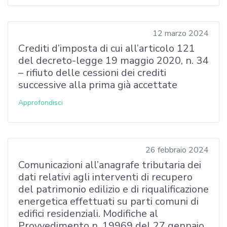
12 marzo 2024
Crediti d’imposta di cui all’articolo 121
del decreto-legge 19 maggio 2020, n. 34
– rifiuto delle cessioni dei crediti
successive alla prima già accettate
Approfondisci
26 febbraio 2024
Comunicazioni all’anagrafe tributaria dei
dati relativi agli interventi di recupero
del patrimonio edilizio e di riqualificazione
energetica effettuati su parti comuni di
edifici residenziali. Modifiche al
Provvedimento n. 19969 del 27 gennaio