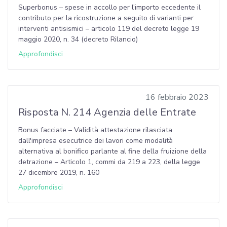
Superbonus – spese in accollo per l'importo eccedente il
contributo per la ricostruzione a seguito di varianti per
interventi antisismici – articolo 119 del decreto legge 19
maggio 2020, n. 34 (decreto Rilancio)
Approfondisci
16 febbraio 2023
Risposta N. 214 Agenzia delle Entrate
Bonus facciate – Validità attestazione rilasciata
dall'impresa esecutrice dei lavori come modalità
alternativa al bonifico parlante al fine della fruizione della
detrazione – Articolo 1, commi da 219 a 223, della legge
27 dicembre 2019, n. 160
Approfondisci