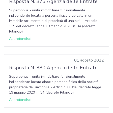
Risposta N. 376 Agenzia delle Entrate
Superbonus - unità immobiliare funzionalmente
indipendente locata a persona fisica e ubicata in un
immobile strumentale di proprietà di una s.r.l. - Articolo
119 del decreto legge 19 maggio 2020, n. 34 (decreto
Rilancio)
Approfondisci
01 agosto 2022
Risposta N. 380 Agenzia delle Entrate
Superbonus - unità immobiliare funzionalmente
indipendente locata alsocio persona fisica della società
proprietaria dell'immobile - Articolo 119del decreto legge
19 maggio 2020, n. 34 (decreto Rilancio)
Approfondisci