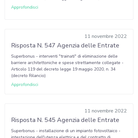
Approfondisci
11 novembre 2022
Risposta N. 547 Agenzia delle Entrate
Superbonus - interventi "trainati" di eliminazione delle
barriere architettoniche e spese strettamente collegate -
Articolo 119 del decreto legge 19 maggio 2020, n. 34
(decreto Rilancio)
Approfondisci
11 novembre 2022
Risposta N. 545 Agenzia delle Entrate
Superbonus - installazione di un impianto fotovoltaico -
intestazione dell'utenza elettrica e del contratto di