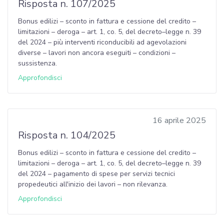
Risposta n. 107/2025
Bonus edilizi – sconto in fattura e cessione del credito –
limitazioni – deroga – art. 1, co. 5, del decreto–legge n. 39
del 2024 – più interventi riconducibili ad agevolazioni
diverse – lavori non ancora eseguiti – condizioni –
sussistenza.
Approfondisci
16 aprile 2025
Risposta n. 104/2025
Bonus edilizi – sconto in fattura e cessione del credito –
limitazioni – deroga – art. 1, co. 5, del decreto–legge n. 39
del 2024 – pagamento di spese per servizi tecnici
propedeutici all'inizio dei lavori – non rilevanza.
Approfondisci