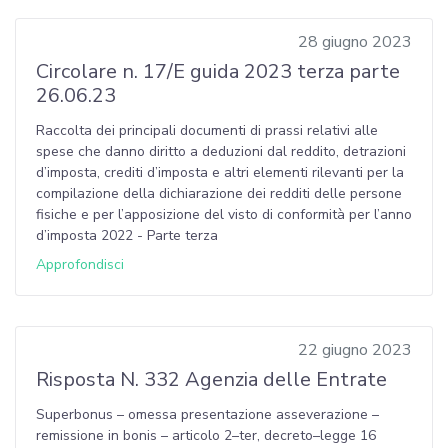
28 giugno 2023
Circolare n. 17/E guida 2023 terza parte
26.06.23
Raccolta dei principali documenti di prassi relativi alle
spese che danno diritto a deduzioni dal reddito, detrazioni
d’imposta, crediti d’imposta e altri elementi rilevanti per la
compilazione della dichiarazione dei redditi delle persone
fisiche e per l’apposizione del visto di conformità per l’anno
d’imposta 2022 - Parte terza
Approfondisci
22 giugno 2023
Risposta N. 332 Agenzia delle Entrate
Superbonus – omessa presentazione asseverazione –
remissione in bonis – articolo 2–ter, decreto–legge 16