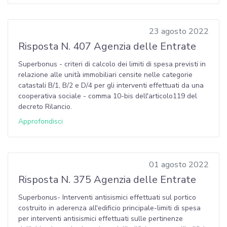
23 agosto 2022
Risposta N. 407 Agenzia delle Entrate
Superbonus - criteri di calcolo dei limiti di spesa previsti in
relazione alle unità immobiliari censite nelle categorie
catastali B/1, B/2 e D/4 per gli interventi effettuati da una
cooperativa sociale - comma 10-bis dell'articolo119 del
decreto Rilancio.
Approfondisci
01 agosto 2022
Risposta N. 375 Agenzia delle Entrate
Superbonus- Interventi antisismici effettuati sul portico
costruito in aderenza all'edificio principale-limiti di spesa
per interventi antisismici effettuati sulle pertinenze