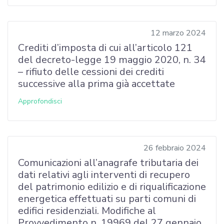
12 marzo 2024
Crediti d’imposta di cui all’articolo 121
del decreto-legge 19 maggio 2020, n. 34
– rifiuto delle cessioni dei crediti
successive alla prima già accettate
Approfondisci
26 febbraio 2024
Comunicazioni all’anagrafe tributaria dei
dati relativi agli interventi di recupero
del patrimonio edilizio e di riqualificazione
energetica effettuati su parti comuni di
edifici residenziali. Modifiche al
Provvedimento n. 19969 del 27 gennaio