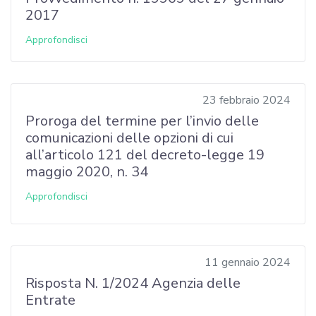
2017
Approfondisci
23 febbraio 2024
Proroga del termine per l’invio delle
comunicazioni delle opzioni di cui
all’articolo 121 del decreto-legge 19
maggio 2020, n. 34
Approfondisci
11 gennaio 2024
Risposta N. 1/2024 Agenzia delle
Entrate