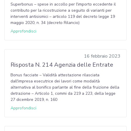
Superbonus – spese in accollo per l'importo eccedente il
contributo per la ricostruzione a seguito di varianti per
interventi antisismici – articolo 119 del decreto legge 19
maggio 2020, n. 34 (decreto Rilancio)
Approfondisci
16 febbraio 2023
Risposta N. 214 Agenzia delle Entrate
Bonus facciate – Validità attestazione rilasciata
dall'impresa esecutrice dei lavori come modalità
alternativa al bonifico parlante al fine della fruizione della
detrazione – Articolo 1, commi da 219 a 223, della legge
27 dicembre 2019, n. 160
Approfondisci