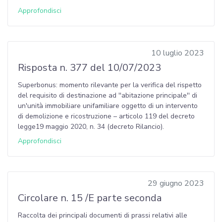
Approfondisci
10 luglio 2023
Risposta n. 377 del 10/07/2023
Superbonus: momento rilevante per la verifica del rispetto
del requisito di destinazione ad ''abitazione principale'' di
un'unità immobiliare unifamiliare oggetto di un intervento
di demolizione e ricostruzione – articolo 119 del decreto
legge19 maggio 2020, n. 34 (decreto Rilancio).
Approfondisci
29 giugno 2023
Circolare n. 15 /E parte seconda
Raccolta dei principali documenti di prassi relativi alle