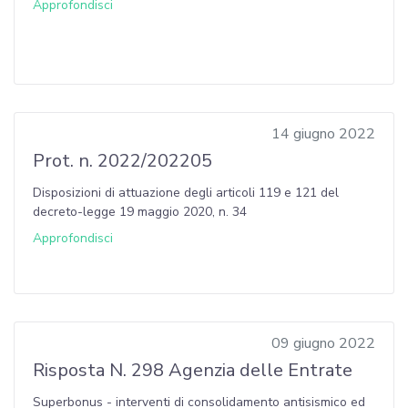
Approfondisci
14 giugno 2022
Prot. n. 2022/202205
Disposizioni di attuazione degli articoli 119 e 121 del
decreto-legge 19 maggio 2020, n. 34
Approfondisci
09 giugno 2022
Risposta N. 298 Agenzia delle Entrate
Superbonus - interventi di consolidamento antisismico ed