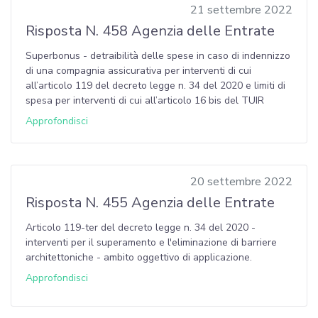
21 settembre 2022
Risposta N. 458 Agenzia delle Entrate
Superbonus - detraibilità delle spese in caso di indennizzo
di una compagnia assicurativa per interventi di cui
all’articolo 119 del decreto legge n. 34 del 2020 e limiti di
spesa per interventi di cui all’articolo 16 bis del TUIR
Approfondisci
20 settembre 2022
Risposta N. 455 Agenzia delle Entrate
Articolo 119-ter del decreto legge n. 34 del 2020 -
interventi per il superamento e l'eliminazione di barriere
architettoniche - ambito oggettivo di applicazione.
Approfondisci