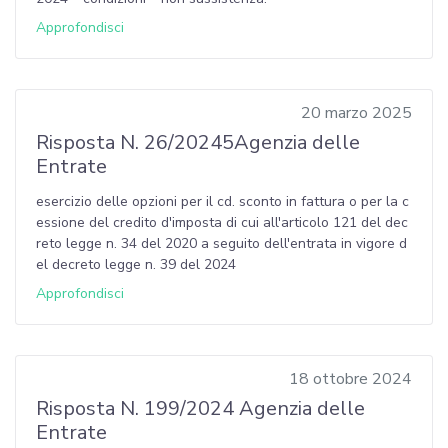
Approfondisci
20 marzo 2025
Risposta N. 26/20245Agenzia delle
Entrate
esercizio delle opzioni per il cd. sconto in fattura o per la c
essione del credito d'imposta di cui all'articolo 121 del dec
reto legge n. 34 del 2020 a seguito dell'entrata in vigore d
el decreto legge n. 39 del 2024
Approfondisci
18 ottobre 2024
Risposta N. 199/2024 Agenzia delle
Entrate