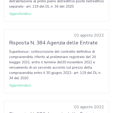
dell'abitazione al primo piano dell'edificio poste nell'edificio
separato- art. 119 del DL n. 34 del 2020
Approfondisci
01 agosto 2022
Risposta N. 384 Agenzia delle Entrate
Superbonus- sottoscrizione del contratto definitivo di
compravendita, riferito al preliminare registrato del 24
maggio 2021, entro il termine del30 novembre 2022 e
versamento di un secondo acconto sul prezzo della
compravendita entro il 30 giugno 2022- art. 119 del DL n.
34 del 2020
Approfondisci
01 agosto 2022