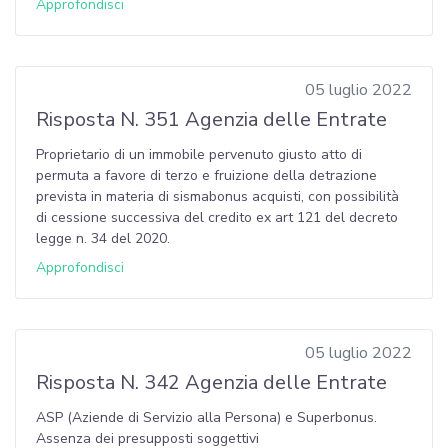
Approfondisci
05 luglio 2022
Risposta N. 351 Agenzia delle Entrate
Proprietario di un immobile pervenuto giusto atto di
permuta a favore di terzo e fruizione della detrazione
prevista in materia di sismabonus acquisti, con possibilità
di cessione successiva del credito ex art 121 del decreto
legge n. 34 del 2020.
Approfondisci
05 luglio 2022
Risposta N. 342 Agenzia delle Entrate
ASP (Aziende di Servizio alla Persona) e Superbonus.
Assenza dei presupposti soggettivi