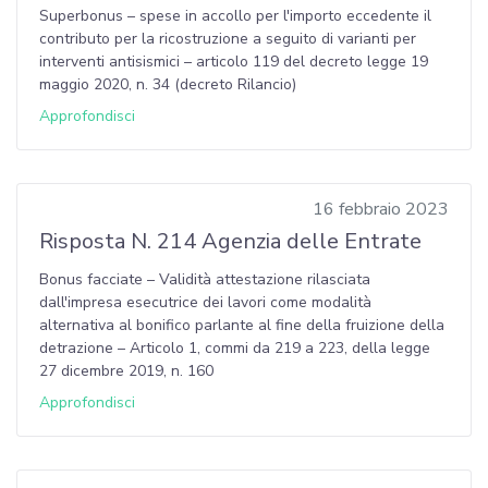
Superbonus – spese in accollo per l'importo eccedente il
contributo per la ricostruzione a seguito di varianti per
interventi antisismici – articolo 119 del decreto legge 19
maggio 2020, n. 34 (decreto Rilancio)
Approfondisci
16 febbraio 2023
Risposta N. 214 Agenzia delle Entrate
Bonus facciate – Validità attestazione rilasciata
dall'impresa esecutrice dei lavori come modalità
alternativa al bonifico parlante al fine della fruizione della
detrazione – Articolo 1, commi da 219 a 223, della legge
27 dicembre 2019, n. 160
Approfondisci