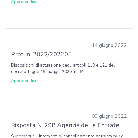
Approfondisci
14 giugno 2022
Prot. n. 2022/202205
Disposizioni di attuazione degli articoli 119 e 121 del
decreto-legge 19 maggio 2020, n. 34
Approfondisci
09 giugno 2022
Risposta N. 298 Agenzia delle Entrate
Superbonus - interventi di consolidamento antisismico ed