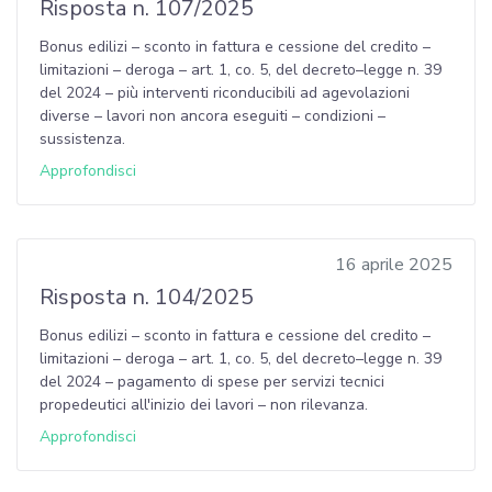
Risposta n. 107/2025
Bonus edilizi – sconto in fattura e cessione del credito –
limitazioni – deroga – art. 1, co. 5, del decreto–legge n. 39
del 2024 – più interventi riconducibili ad agevolazioni
diverse – lavori non ancora eseguiti – condizioni –
sussistenza.
Approfondisci
16 aprile 2025
Risposta n. 104/2025
Bonus edilizi – sconto in fattura e cessione del credito –
limitazioni – deroga – art. 1, co. 5, del decreto–legge n. 39
del 2024 – pagamento di spese per servizi tecnici
propedeutici all'inizio dei lavori – non rilevanza.
Approfondisci