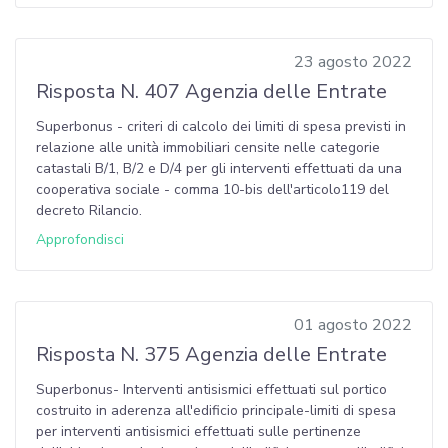
23 agosto 2022
Risposta N. 407 Agenzia delle Entrate
Superbonus - criteri di calcolo dei limiti di spesa previsti in
relazione alle unità immobiliari censite nelle categorie
catastali B/1, B/2 e D/4 per gli interventi effettuati da una
cooperativa sociale - comma 10-bis dell'articolo119 del
decreto Rilancio.
Approfondisci
01 agosto 2022
Risposta N. 375 Agenzia delle Entrate
Superbonus- Interventi antisismici effettuati sul portico
costruito in aderenza all'edificio principale-limiti di spesa
per interventi antisismici effettuati sulle pertinenze