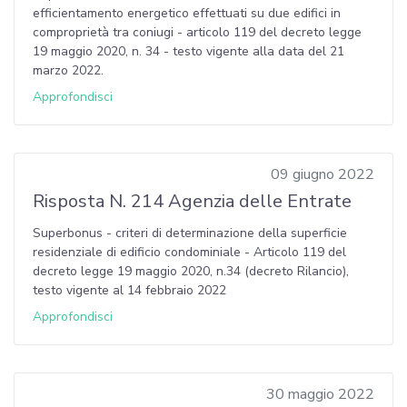
efficientamento energetico effettuati su due edifici in
comproprietà tra coniugi - articolo 119 del decreto legge
19 maggio 2020, n. 34 - testo vigente alla data del 21
marzo 2022.
Approfondisci
09 giugno 2022
Risposta N. 214 Agenzia delle Entrate
Superbonus - criteri di determinazione della superficie
residenziale di edificio condominiale - Articolo 119 del
decreto legge 19 maggio 2020, n.34 (decreto Rilancio),
testo vigente al 14 febbraio 2022
Approfondisci
30 maggio 2022