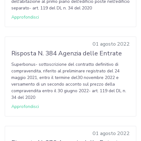
dell'abitazione al primo piano dell'edificio poste nell'edificio
separato- art. 119 del DL n. 34 del 2020
Approfondisci
01 agosto 2022
Risposta N. 384 Agenzia delle Entrate
Superbonus- sottoscrizione del contratto definitivo di
compravendita, riferito al preliminare registrato del 24
maggio 2021, entro il termine del30 novembre 2022 e
versamento di un secondo acconto sul prezzo della
compravendita entro il 30 giugno 2022- art. 119 del DL n.
34 del 2020
Approfondisci
01 agosto 2022