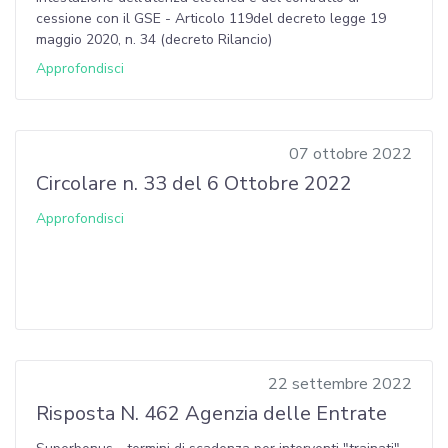
cessione con il GSE - Articolo 119del decreto legge 19
maggio 2020, n. 34 (decreto Rilancio)
Approfondisci
07 ottobre 2022
Circolare n. 33 del 6 Ottobre 2022
Approfondisci
22 settembre 2022
Risposta N. 462 Agenzia delle Entrate