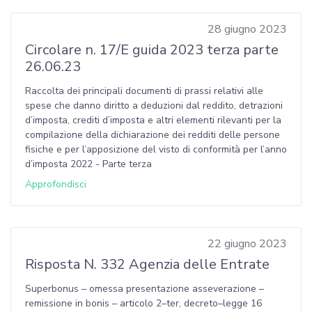
28 giugno 2023
Circolare n. 17/E guida 2023 terza parte
26.06.23
Raccolta dei principali documenti di prassi relativi alle
spese che danno diritto a deduzioni dal reddito, detrazioni
d’imposta, crediti d’imposta e altri elementi rilevanti per la
compilazione della dichiarazione dei redditi delle persone
fisiche e per l’apposizione del visto di conformità per l’anno
d’imposta 2022 - Parte terza
Approfondisci
22 giugno 2023
Risposta N. 332 Agenzia delle Entrate
Superbonus – omessa presentazione asseverazione –
remissione in bonis – articolo 2–ter, decreto–legge 16