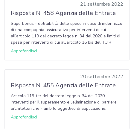
21 settembre 2022
Risposta N. 458 Agenzia delle Entrate
Superbonus - detraibilità delle spese in caso di indennizzo
di una compagnia assicurativa per interventi di cui
all’articolo 119 del decreto legge n. 34 del 2020 e limiti di
spesa per interventi di cui all’articolo 16 bis del TUIR
Approfondisci
20 settembre 2022
Risposta N. 455 Agenzia delle Entrate
Articolo 119-ter del decreto legge n. 34 del 2020 -
interventi per il superamento e l'eliminazione di barriere
architettoniche - ambito oggettivo di applicazione.
Approfondisci