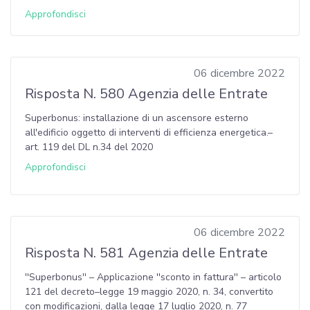
Approfondisci
06 dicembre 2022
Risposta N. 580 Agenzia delle Entrate
Superbonus: installazione di un ascensore esterno
all'edificio oggetto di interventi di efficienza energetica.–
art. 119 del DL n.34 del 2020
Approfondisci
06 dicembre 2022
Risposta N. 581 Agenzia delle Entrate
''Superbonus'' – Applicazione ''sconto in fattura'' – articolo
121 del decreto–legge 19 maggio 2020, n. 34, convertito
con modificazioni, dalla legge 17 luglio 2020, n. 77