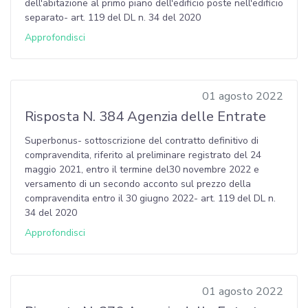
dell'abitazione al primo piano dell'edificio poste nell'edificio
separato- art. 119 del DL n. 34 del 2020
Approfondisci
01 agosto 2022
Risposta N. 384 Agenzia delle Entrate
Superbonus- sottoscrizione del contratto definitivo di
compravendita, riferito al preliminare registrato del 24
maggio 2021, entro il termine del30 novembre 2022 e
versamento di un secondo acconto sul prezzo della
compravendita entro il 30 giugno 2022- art. 119 del DL n.
34 del 2020
Approfondisci
01 agosto 2022