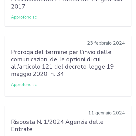
2017
Approfondisci
23 febbraio 2024
Proroga del termine per l’invio delle
comunicazioni delle opzioni di cui
all’articolo 121 del decreto-legge 19
maggio 2020, n. 34
Approfondisci
11 gennaio 2024
Risposta N. 1/2024 Agenzia delle
Entrate