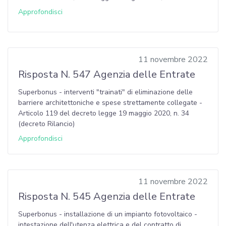
Approfondisci
11 novembre 2022
Risposta N. 547 Agenzia delle Entrate
Superbonus - interventi "trainati" di eliminazione delle
barriere architettoniche e spese strettamente collegate -
Articolo 119 del decreto legge 19 maggio 2020, n. 34
(decreto Rilancio)
Approfondisci
11 novembre 2022
Risposta N. 545 Agenzia delle Entrate
Superbonus - installazione di un impianto fotovoltaico -
intestazione dell'utenza elettrica e del contratto di