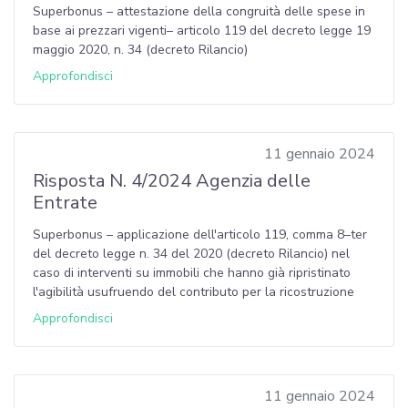
Superbonus – attestazione della congruità delle spese in
base ai prezzari vigenti– articolo 119 del decreto legge 19
maggio 2020, n. 34 (decreto Rilancio)
Approfondisci
11 gennaio 2024
Risposta N. 4/2024 Agenzia delle
Entrate
Superbonus – applicazione dell'articolo 119, comma 8–ter
del decreto legge n. 34 del 2020 (decreto Rilancio) nel
caso di interventi su immobili che hanno già ripristinato
l'agibilità usufruendo del contributo per la ricostruzione
Approfondisci
11 gennaio 2024