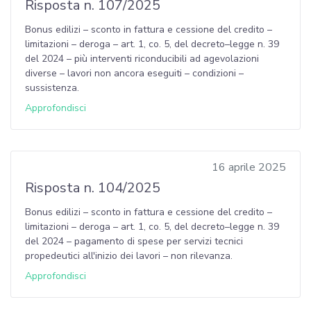
Risposta n. 107/2025
Bonus edilizi – sconto in fattura e cessione del credito –
limitazioni – deroga – art. 1, co. 5, del decreto–legge n. 39
del 2024 – più interventi riconducibili ad agevolazioni
diverse – lavori non ancora eseguiti – condizioni –
sussistenza.
Approfondisci
16 aprile 2025
Risposta n. 104/2025
Bonus edilizi – sconto in fattura e cessione del credito –
limitazioni – deroga – art. 1, co. 5, del decreto–legge n. 39
del 2024 – pagamento di spese per servizi tecnici
propedeutici all'inizio dei lavori – non rilevanza.
Approfondisci