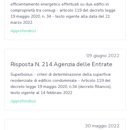
efficientamento energetico effettuati su due edifici in
comproprietà tra coniugi - articolo 119 del decreto legge
19 maggio 2020, n. 34 - testo vigente alla data del 21
marzo 2022.
Approfondisci
09 giugno 2022
Risposta N. 214 Agenzia delle Entrate
Superbonus - criteri di determinazione della superficie
residenziale di edificio condominiale - Articolo 119 del
decreto legge 19 maggio 2020, n.34 (decreto Rilancio),
testo vigente al 14 febbraio 2022
Approfondisci
30 maggio 2022