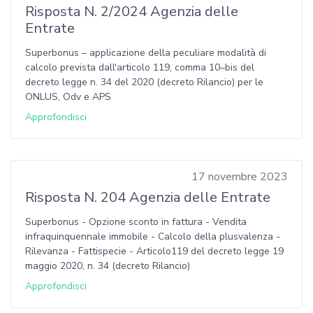
Risposta N. 2/2024 Agenzia delle
Entrate
Superbonus – applicazione della peculiare modalità di
calcolo prevista dall'articolo 119, comma 10–bis del
decreto legge n. 34 del 2020 (decreto Rilancio) per le
ONLUS, Odv e APS
Approfondisci
17 novembre 2023
Risposta N. 204 Agenzia delle Entrate
Superbonus - Opzione sconto in fattura - Vendita
infraquinquennale immobile - Calcolo della plusvalenza -
Rilevanza - Fattispecie - Articolo119 del decreto legge 19
maggio 2020, n. 34 (decreto Rilancio)
Approfondisci