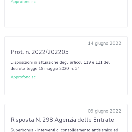
Approfondisci
14 giugno 2022
Prot. n. 2022/202205
Disposizioni di attuazione degli articoli 119 e 121 del
decreto-legge 19 maggio 2020, n. 34
Approfondisci
09 giugno 2022
Risposta N. 298 Agenzia delle Entrate
Superbonus - interventi di consolidamento antisismico ed