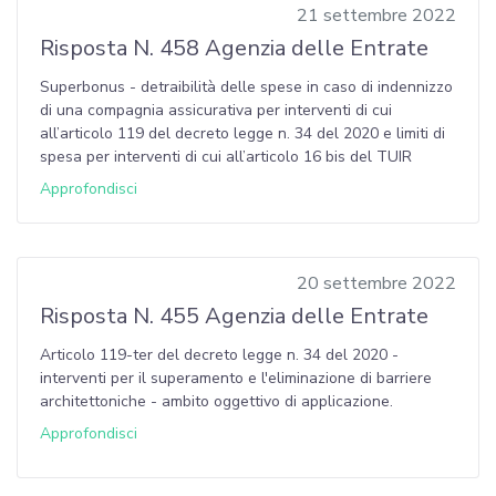
21 settembre 2022
Risposta N. 458 Agenzia delle Entrate
Superbonus - detraibilità delle spese in caso di indennizzo
di una compagnia assicurativa per interventi di cui
all’articolo 119 del decreto legge n. 34 del 2020 e limiti di
spesa per interventi di cui all’articolo 16 bis del TUIR
Approfondisci
20 settembre 2022
Risposta N. 455 Agenzia delle Entrate
Articolo 119-ter del decreto legge n. 34 del 2020 -
interventi per il superamento e l'eliminazione di barriere
architettoniche - ambito oggettivo di applicazione.
Approfondisci