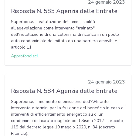
24 gennaio 2023
Risposta N. 585 Agenzia delle Entrate
Superbonus – valutazione dell'ammissibilità
all'agevolazione come intervento ''trainato''
dell'installazione di una colonnina di ricarica in un posto
auto condominiale delimitato da una barriera amovibile –
articolo 11
Approfondisci
24 gennaio 2023
Risposta N. 584 Agenzia delle Entrate
Superbonus – momento di emissione dell'APE ante
intervento e termini per la fruizione del beneficio in caso di
interventi di efficientamento energetico su di un
condominio dichiarato inagibile post Sisma 2012 – articolo
119 del decreto legge 19 maggio 2020, n. 34 (decreto
Rilancio).