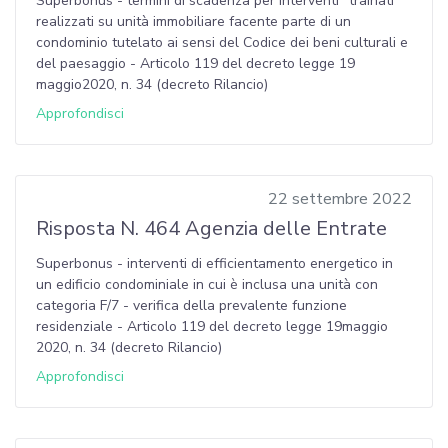
Superbonus - termini di scadenza per interventi "trainati"
realizzati su unità immobiliare facente parte di un
condominio tutelato ai sensi del Codice dei beni culturali e
del paesaggio - Articolo 119 del decreto legge 19
maggio2020, n. 34 (decreto Rilancio)
Approfondisci
22 settembre 2022
Risposta N. 464 Agenzia delle Entrate
Superbonus - interventi di efficientamento energetico in
un edificio condominiale in cui è inclusa una unità con
categoria F/7 - verifica della prevalente funzione
residenziale - Articolo 119 del decreto legge 19maggio
2020, n. 34 (decreto Rilancio)
Approfondisci