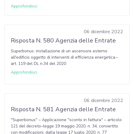
Approfondisci
06 dicembre 2022
Risposta N. 580 Agenzia delle Entrate
Superbonus: installazione di un ascensore esterno
all'edificio oggetto di interventi di efficienza energetica.–
art. 119 del DL n.34 del 2020
Approfondisci
06 dicembre 2022
Risposta N. 581 Agenzia delle Entrate
''Superbonus'' – Applicazione ''sconto in fattura'' – articolo
121 del decreto–legge 19 maggio 2020, n. 34, convertito
con modificazioni, dalla legge 17 luglio 2020, n. 77