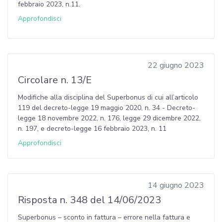
febbraio 2023, n.11.
Approfondisci
22 giugno 2023
Circolare n. 13/E
Modifiche alla disciplina del Superbonus di cui all’articolo
119 del decreto-legge 19 maggio 2020, n. 34 - Decreto-
legge 18 novembre 2022, n. 176, legge 29 dicembre 2022,
n. 197, e decreto-legge 16 febbraio 2023, n. 11
Approfondisci
14 giugno 2023
Risposta n. 348 del 14/06/2023
Superbonus – sconto in fattura – errore nella fattura e