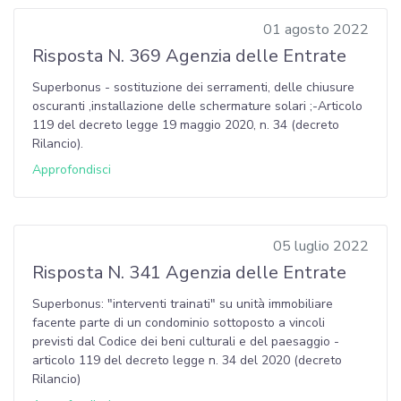
01 agosto 2022
Risposta N. 369 Agenzia delle Entrate
Superbonus - sostituzione dei serramenti, delle chiusure
oscuranti ,installazione delle schermature solari ;-Articolo
119 del decreto legge 19 maggio 2020, n. 34 (decreto
Rilancio).
Approfondisci
05 luglio 2022
Risposta N. 341 Agenzia delle Entrate
Superbonus: "interventi trainati" su unità immobiliare
facente parte di un condominio sottoposto a vincoli
previsti dal Codice dei beni culturali e del paesaggio -
articolo 119 del decreto legge n. 34 del 2020 (decreto
Rilancio)