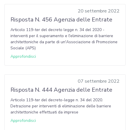
20 settembre 2022
Risposta N. 456 Agenzia delle Entrate
Articolo 119-ter del decreto legge n. 34 del 2020 -
interventi per il superamento e l'eliminazione di barriere
architettoniche da parte di un'Associazione di Promozione
Sociale (APS)
Approfondisci
07 settembre 2022
Risposta N. 444 Agenzia delle Entrate
Articolo 119-ter del decreto-legge n. 34 del 2020.
Detrazione per interventi di eliminazione delle barriere
architettoniche effettuati da imprese
Approfondisci