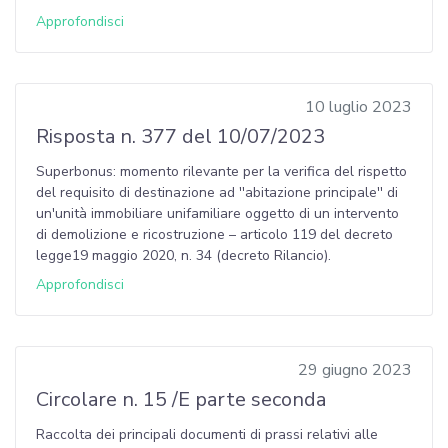
Approfondisci
10 luglio 2023
Risposta n. 377 del 10/07/2023
Superbonus: momento rilevante per la verifica del rispetto
del requisito di destinazione ad ''abitazione principale'' di
un'unità immobiliare unifamiliare oggetto di un intervento
di demolizione e ricostruzione – articolo 119 del decreto
legge19 maggio 2020, n. 34 (decreto Rilancio).
Approfondisci
29 giugno 2023
Circolare n. 15 /E parte seconda
Raccolta dei principali documenti di prassi relativi alle