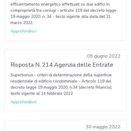
efficientamento energetico effettuati su due edifici in
comproprietà tra coniugi - articolo 119 del decreto legge
19 maggio 2020, n. 34 - testo vigente alla data del 21
marzo 2022.
Approfondisci
09 giugno 2022
Risposta N. 214 Agenzia delle Entrate
Superbonus - criteri di determinazione della superficie
residenziale di edificio condominiale - Articolo 119 del
decreto legge 19 maggio 2020, n.34 (decreto Rilancio),
testo vigente al 14 febbraio 2022
Approfondisci
30 maggio 2022