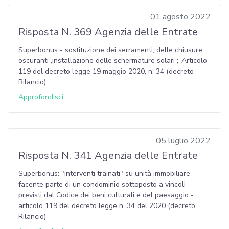
01 agosto 2022
Risposta N. 369 Agenzia delle Entrate
Superbonus - sostituzione dei serramenti, delle chiusure
oscuranti ,installazione delle schermature solari ;-Articolo
119 del decreto legge 19 maggio 2020, n. 34 (decreto
Rilancio).
Approfondisci
05 luglio 2022
Risposta N. 341 Agenzia delle Entrate
Superbonus: "interventi trainati" su unità immobiliare
facente parte di un condominio sottoposto a vincoli
previsti dal Codice dei beni culturali e del paesaggio -
articolo 119 del decreto legge n. 34 del 2020 (decreto
Rilancio)