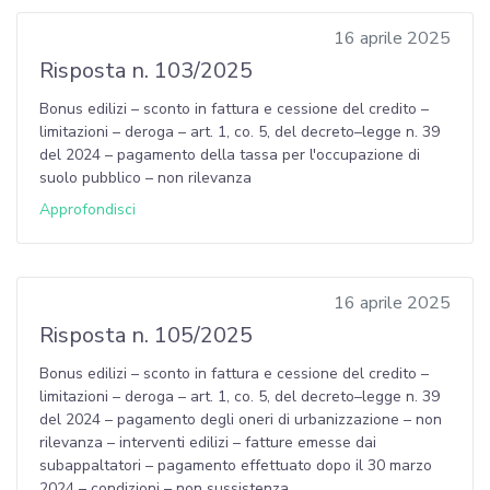
16 aprile 2025
Risposta n. 103/2025
Bonus edilizi – sconto in fattura e cessione del credito –
limitazioni – deroga – art. 1, co. 5, del decreto–legge n. 39
del 2024 – pagamento della tassa per l'occupazione di
suolo pubblico – non rilevanza
Approfondisci
16 aprile 2025
Risposta n. 105/2025
Bonus edilizi – sconto in fattura e cessione del credito –
limitazioni – deroga – art. 1, co. 5, del decreto–legge n. 39
del 2024 – pagamento degli oneri di urbanizzazione – non
rilevanza – interventi edilizi – fatture emesse dai
subappaltatori – pagamento effettuato dopo il 30 marzo
2024 – condizioni – non sussistenza.