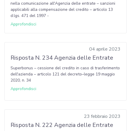
nella comunicazione all'Agenzia delle entrate – sanzioni
applicabili alla compensazione del credito – articolo 13
d.lgs. 471 del 1997 -
Approfondisci
04 aprile 2023
Risposta N. 234 Agenzia delle Entrate
Superbonus – cessione del credito in caso di trasferimento
dell'azienda – articolo 121 del decreto–legge 19 maggio
2020, n. 34
Approfondisci
23 febbraio 2023
Risposta N. 222 Agenzia delle Entrate