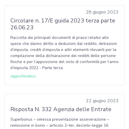
28 giugno 2023
Circolare n. 17/E guida 2023 terza parte
26.06.23
Raccolta dei principali documenti di prassi relativi alle
spese che danno diritto a deduzioni dal reddito, detrazioni
d’imposta, crediti d’imposta e altri elementi rilevanti per la
compilazione della dichiarazione dei redditi delle persone
fisiche e per l’apposizione del visto di conformità per l’anno
d’imposta 2022 - Parte terza
Approfondisci
22 giugno 2023
Risposta N. 332 Agenzia delle Entrate
Superbonus – omessa presentazione asseverazione –
remissione in bonis – articolo 2–ter, decreto–legge 16