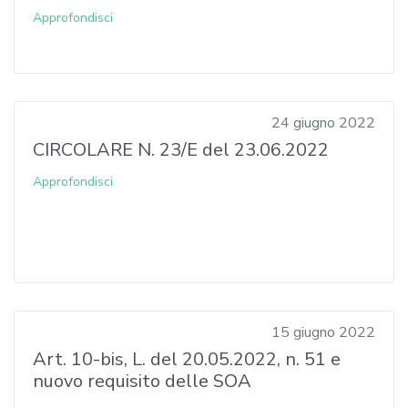
Approfondisci
24 giugno 2022
CIRCOLARE N. 23/E del 23.06.2022
Approfondisci
15 giugno 2022
Art. 10-bis, L. del 20.05.2022, n. 51 e
nuovo requisito delle SOA