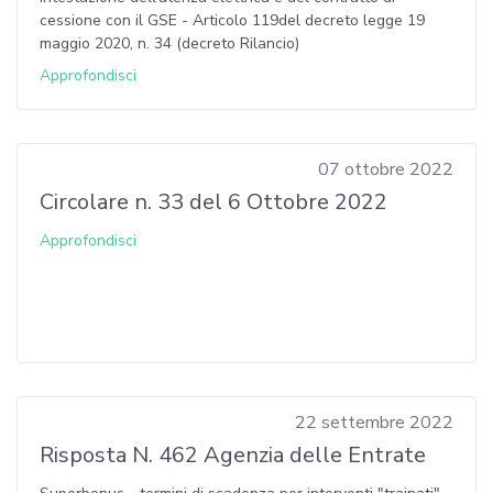
cessione con il GSE - Articolo 119del decreto legge 19
maggio 2020, n. 34 (decreto Rilancio)
Approfondisci
07 ottobre 2022
Circolare n. 33 del 6 Ottobre 2022
Approfondisci
22 settembre 2022
Risposta N. 462 Agenzia delle Entrate