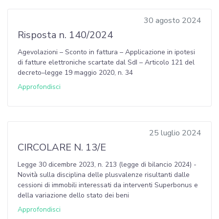
30 agosto 2024
Risposta n. 140/2024
Agevolazioni – Sconto in fattura – Applicazione in ipotesi
di fatture elettroniche scartate dal SdI – Articolo 121 del
decreto–legge 19 maggio 2020, n. 34
Approfondisci
25 luglio 2024
CIRCOLARE N. 13/E
Legge 30 dicembre 2023, n. 213 (legge di bilancio 2024) -
Novità sulla disciplina delle plusvalenze risultanti dalle
cessioni di immobili interessati da interventi Superbonus e
della variazione dello stato dei beni
Approfondisci