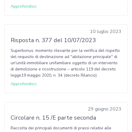
Approfondisci
10 luglio 2023
Risposta n. 377 del 10/07/2023
Superbonus: momento rilevante per la verifica del rispetto
del requisito di destinazione ad ''abitazione principale'' di
un'unità immobiliare unifamiliare oggetto di un intervento
di demolizione e ricostruzione – articolo 119 del decreto
legge19 maggio 2020, n. 34 (decreto Rilancio).
Approfondisci
29 giugno 2023
Circolare n. 15 /E parte seconda
Raccolta dei principali documenti di prassi relativi alle