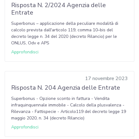
Risposta N. 2/2024 Agenzia delle
Entrate
Superbonus – applicazione della peculiare modalità di
calcolo prevista dall'articolo 119, comma 10–bis del
decreto legge n. 34 del 2020 (decreto Rilancio) per le
ONLUS, Odv e APS
Approfondisci
17 novembre 2023
Risposta N. 204 Agenzia delle Entrate
Superbonus - Opzione sconto in fattura - Vendita
infraquinquennale immobile - Calcolo della plusvalenza -
Rilevanza - Fattispecie - Articolo119 del decreto legge 19
maggio 2020, n. 34 (decreto Rilancio)
Approfondisci