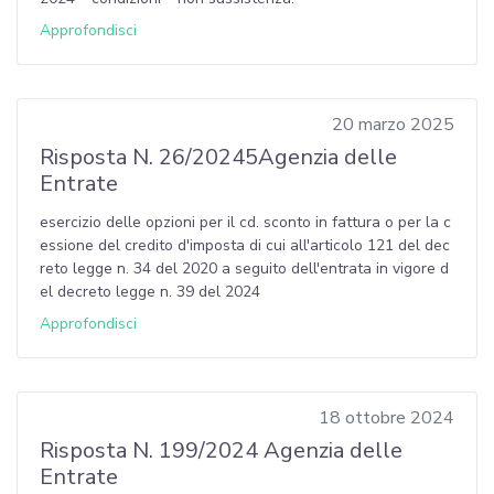
Approfondisci
20 marzo 2025
Risposta N. 26/20245Agenzia delle
Entrate
esercizio delle opzioni per il cd. sconto in fattura o per la c
essione del credito d'imposta di cui all'articolo 121 del dec
reto legge n. 34 del 2020 a seguito dell'entrata in vigore d
el decreto legge n. 39 del 2024
Approfondisci
18 ottobre 2024
Risposta N. 199/2024 Agenzia delle
Entrate