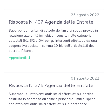
23 agosto 2022
Risposta N. 407 Agenzia delle Entrate
Superbonus - criteri di calcolo dei limiti di spesa previsti in
relazione alle unità immobiliari censite nelle categorie
catastali B/1, B/2 e D/4 per gli interventi effettuati da una
cooperativa sociale - comma 10-bis dell'articolo119 del
decreto Rilancio.
Approfondisci
01 agosto 2022
Risposta N. 375 Agenzia delle Entrate
Superbonus- Interventi antisismici effettuati sul portico
costruito in aderenza all'edificio principale-limiti di spesa
per interventi antisismici effettuati sulle pertinenze