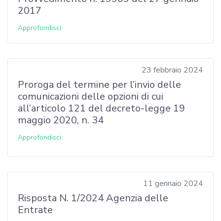
2017
Approfondisci
23 febbraio 2024
Proroga del termine per l’invio delle
comunicazioni delle opzioni di cui
all’articolo 121 del decreto-legge 19
maggio 2020, n. 34
Approfondisci
11 gennaio 2024
Risposta N. 1/2024 Agenzia delle
Entrate