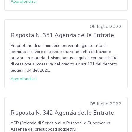
Approfondisci
05 luglio 2022
Risposta N. 351 Agenzia delle Entrate
Proprietario di un immobile pervenuto giusto atto di
permuta a favore di terzo e fruizione della detrazione
prevista in materia di sismabonus acquisti, con possibilità
di cessione successiva del credito ex art 121 del decreto
legge n. 34 del 2020.
Approfondisci
05 luglio 2022
Risposta N. 342 Agenzia delle Entrate
ASP (Aziende di Servizio alla Persona) e Superbonus.
Assenza dei presupposti soggettivi