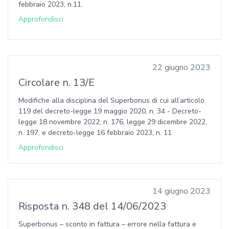
febbraio 2023, n.11.
Approfondisci
22 giugno 2023
Circolare n. 13/E
Modifiche alla disciplina del Superbonus di cui all’articolo
119 del decreto-legge 19 maggio 2020, n. 34 - Decreto-
legge 18 novembre 2022, n. 176, legge 29 dicembre 2022,
n. 197, e decreto-legge 16 febbraio 2023, n. 11
Approfondisci
14 giugno 2023
Risposta n. 348 del 14/06/2023
Superbonus – sconto in fattura – errore nella fattura e