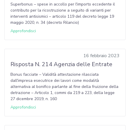
Superbonus – spese in accollo per l'importo eccedente il
contributo per la ricostruzione a seguito di varianti per
interventi antisismici – articolo 119 del decreto legge 19
maggio 2020, n. 34 (decreto Rilancio)
Approfondisci
16 febbraio 2023
Risposta N. 214 Agenzia delle Entrate
Bonus facciate – Validità attestazione rilasciata
dall'impresa esecutrice dei lavori come modalità
alternativa al bonifico parlante al fine della fruizione della
detrazione – Articolo 1, commi da 219 a 223, della legge
27 dicembre 2019, n. 160
Approfondisci