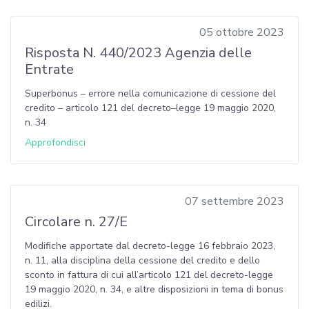
05 ottobre 2023
Risposta N. 440/2023 Agenzia delle
Entrate
Superbonus – errore nella comunicazione di cessione del
credito – articolo 121 del decreto–legge 19 maggio 2020,
n. 34
Approfondisci
07 settembre 2023
Circolare n. 27/E
Modifiche apportate dal decreto-legge 16 febbraio 2023,
n. 11, alla disciplina della cessione del credito e dello
sconto in fattura di cui all’articolo 121 del decreto-legge
19 maggio 2020, n. 34, e altre disposizioni in tema di bonus
edilizi.