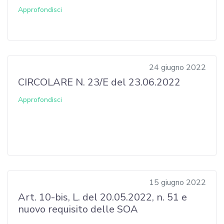
Approfondisci
24 giugno 2022
CIRCOLARE N. 23/E del 23.06.2022
Approfondisci
15 giugno 2022
Art. 10-bis, L. del 20.05.2022, n. 51 e
nuovo requisito delle SOA