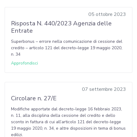
05 ottobre 2023
Risposta N. 440/2023 Agenzia delle
Entrate
Superbonus – errore nella comunicazione di cessione del
credito – articolo 121 del decreto–legge 19 maggio 2020,
n. 34
Approfondisci
07 settembre 2023
Circolare n. 27/E
Modifiche apportate dal decreto-legge 16 febbraio 2023,
n. 11, alla disciplina della cessione del credito e dello
sconto in fattura di cui all’articolo 121 del decreto-legge
19 maggio 2020, n. 34, e altre disposizioni in tema di bonus
edilizi.