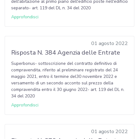
dell'abitazione al primo piano dell'edificio poste nell'edificio
separato- art. 119 del DL n. 34 del 2020
Approfondisci
01 agosto 2022
Risposta N. 384 Agenzia delle Entrate
Superbonus- sottoscrizione del contratto definitivo di
compravendita, riferito al preliminare registrato del 24
maggio 2021, entro il termine del30 novembre 2022 e
versamento di un secondo acconto sul prezzo della
compravendita entro il 30 giugno 2022- art. 119 del DL n.
34 del 2020
Approfondisci
01 agosto 2022