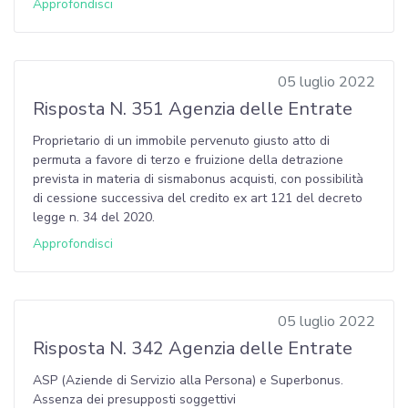
Approfondisci
05 luglio 2022
Risposta N. 351 Agenzia delle Entrate
Proprietario di un immobile pervenuto giusto atto di
permuta a favore di terzo e fruizione della detrazione
prevista in materia di sismabonus acquisti, con possibilità
di cessione successiva del credito ex art 121 del decreto
legge n. 34 del 2020.
Approfondisci
05 luglio 2022
Risposta N. 342 Agenzia delle Entrate
ASP (Aziende di Servizio alla Persona) e Superbonus.
Assenza dei presupposti soggettivi