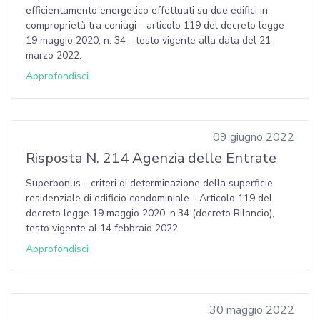
efficientamento energetico effettuati su due edifici in
comproprietà tra coniugi - articolo 119 del decreto legge
19 maggio 2020, n. 34 - testo vigente alla data del 21
marzo 2022.
Approfondisci
09 giugno 2022
Risposta N. 214 Agenzia delle Entrate
Superbonus - criteri di determinazione della superficie
residenziale di edificio condominiale - Articolo 119 del
decreto legge 19 maggio 2020, n.34 (decreto Rilancio),
testo vigente al 14 febbraio 2022
Approfondisci
30 maggio 2022