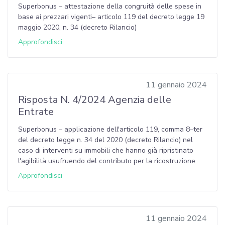
Superbonus – attestazione della congruità delle spese in
base ai prezzari vigenti– articolo 119 del decreto legge 19
maggio 2020, n. 34 (decreto Rilancio)
Approfondisci
11 gennaio 2024
Risposta N. 4/2024 Agenzia delle
Entrate
Superbonus – applicazione dell'articolo 119, comma 8–ter
del decreto legge n. 34 del 2020 (decreto Rilancio) nel
caso di interventi su immobili che hanno già ripristinato
l'agibilità usufruendo del contributo per la ricostruzione
Approfondisci
11 gennaio 2024