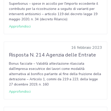
Superbonus – spese in accollo per l'importo eccedente il
contributo per la ricostruzione a seguito di varianti per
interventi antisismici – articolo 119 del decreto legge 19
maggio 2020, n. 34 (decreto Rilancio)
Approfondisci
16 febbraio 2023
Risposta N. 214 Agenzia delle Entrate
Bonus facciate – Validità attestazione rilasciata
dall'impresa esecutrice dei lavori come modalità
alternativa al bonifico parlante al fine della fruizione della
detrazione – Articolo 1, commi da 219 a 223, della legge
27 dicembre 2019, n. 160
Approfondisci