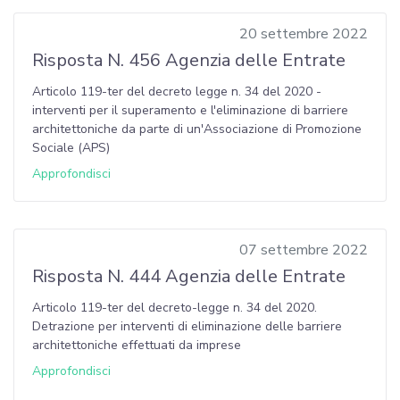
20 settembre 2022
Risposta N. 456 Agenzia delle Entrate
Articolo 119-ter del decreto legge n. 34 del 2020 -
interventi per il superamento e l'eliminazione di barriere
architettoniche da parte di un'Associazione di Promozione
Sociale (APS)
Approfondisci
07 settembre 2022
Risposta N. 444 Agenzia delle Entrate
Articolo 119-ter del decreto-legge n. 34 del 2020.
Detrazione per interventi di eliminazione delle barriere
architettoniche effettuati da imprese
Approfondisci