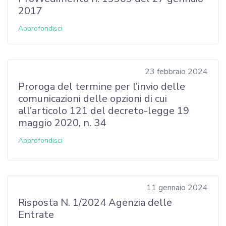
2017
Approfondisci
23 febbraio 2024
Proroga del termine per l’invio delle
comunicazioni delle opzioni di cui
all’articolo 121 del decreto-legge 19
maggio 2020, n. 34
Approfondisci
11 gennaio 2024
Risposta N. 1/2024 Agenzia delle
Entrate