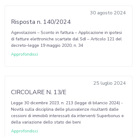
30 agosto 2024
Risposta n. 140/2024
Agevolazioni – Sconto in fattura – Applicazione in ipotesi
di fatture elettroniche scartate dal SdI – Articolo 121 del
decreto–legge 19 maggio 2020, n. 34
Approfondisci
25 luglio 2024
CIRCOLARE N. 13/E
Legge 30 dicembre 2023, n. 213 (legge di bilancio 2024) -
Novità sulla disciplina delle plusvalenze risultanti dalle
cessioni di immobili interessati da interventi Superbonus e
della variazione dello stato dei beni
Approfondisci