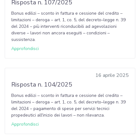
Risposta n. 107/2025
Bonus edilizi – sconto in fattura e cessione del credito –
limitazioni – deroga – art. 1, co. 5, del decreto–legge n. 39
del 2024 – più interventi riconducibili ad agevolazioni
diverse – lavori non ancora eseguiti – condizioni –
sussistenza.
Approfondisci
16 aprile 2025
Risposta n. 104/2025
Bonus edilizi – sconto in fattura e cessione del credito –
limitazioni – deroga – art. 1, co. 5, del decreto–legge n. 39
del 2024 – pagamento di spese per servizi tecnici
propedeutici all'inizio dei lavori – non rilevanza.
Approfondisci