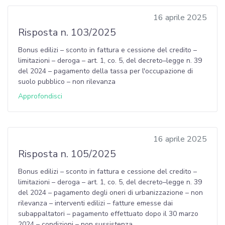
16 aprile 2025
Risposta n. 103/2025
Bonus edilizi – sconto in fattura e cessione del credito –
limitazioni – deroga – art. 1, co. 5, del decreto–legge n. 39
del 2024 – pagamento della tassa per l'occupazione di
suolo pubblico – non rilevanza
Approfondisci
16 aprile 2025
Risposta n. 105/2025
Bonus edilizi – sconto in fattura e cessione del credito –
limitazioni – deroga – art. 1, co. 5, del decreto–legge n. 39
del 2024 – pagamento degli oneri di urbanizzazione – non
rilevanza – interventi edilizi – fatture emesse dai
subappaltatori – pagamento effettuato dopo il 30 marzo
2024 – condizioni – non sussistenza.