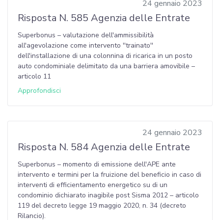
24 gennaio 2023
Risposta N. 585 Agenzia delle Entrate
Superbonus – valutazione dell'ammissibilità
all'agevolazione come intervento ''trainato''
dell'installazione di una colonnina di ricarica in un posto
auto condominiale delimitato da una barriera amovibile –
articolo 11
Approfondisci
24 gennaio 2023
Risposta N. 584 Agenzia delle Entrate
Superbonus – momento di emissione dell'APE ante
intervento e termini per la fruizione del beneficio in caso di
interventi di efficientamento energetico su di un
condominio dichiarato inagibile post Sisma 2012 – articolo
119 del decreto legge 19 maggio 2020, n. 34 (decreto
Rilancio).