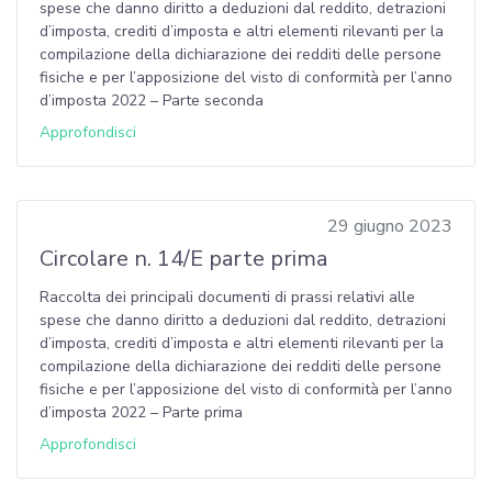
spese che danno diritto a deduzioni dal reddito, detrazioni
d’imposta, crediti d’imposta e altri elementi rilevanti per la
compilazione della dichiarazione dei redditi delle persone
fisiche e per l’apposizione del visto di conformità per l’anno
d’imposta 2022 – Parte seconda
Approfondisci
29 giugno 2023
Circolare n. 14/E parte prima
Raccolta dei principali documenti di prassi relativi alle
spese che danno diritto a deduzioni dal reddito, detrazioni
d’imposta, crediti d’imposta e altri elementi rilevanti per la
compilazione della dichiarazione dei redditi delle persone
fisiche e per l’apposizione del visto di conformità per l’anno
d’imposta 2022 – Parte prima
Approfondisci