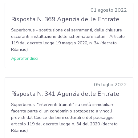
01 agosto 2022
Risposta N. 369 Agenzia delle Entrate
Superbonus - sostituzione dei serramenti, delle chiusure
oscuranti ,installazione delle schermature solari ;-Articolo
119 del decreto legge 19 maggio 2020, n. 34 (decreto
Rilancio).
Approfondisci
05 luglio 2022
Risposta N. 341 Agenzia delle Entrate
Superbonus: "interventi trainati" su unità immobiliare
facente parte di un condominio sottoposto a vincoli
previsti dal Codice dei beni culturali e del paesaggio -
articolo 119 del decreto legge n. 34 del 2020 (decreto
Rilancio)