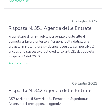
Approfondisci
05 luglio 2022
Risposta N. 351 Agenzia delle Entrate
Proprietario di un immobile pervenuto giusto atto di
permuta a favore di terzo e fruizione della detrazione
prevista in materia di sismabonus acquisti, con possibilità
di cessione successiva del credito ex art 121 del decreto
legge n. 34 del 2020.
Approfondisci
05 luglio 2022
Risposta N. 342 Agenzia delle Entrate
ASP (Aziende di Servizio alla Persona) e Superbonus.
Assenza dei presupposti soggettivi