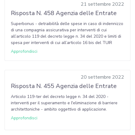
21 settembre 2022
Risposta N. 458 Agenzia delle Entrate
Superbonus - detraibilità delle spese in caso di indennizzo
di una compagnia assicurativa per interventi di cui
all’articolo 119 del decreto legge n. 34 del 2020 e limiti di
spesa per interventi di cui all’articolo 16 bis del TUIR
Approfondisci
20 settembre 2022
Risposta N. 455 Agenzia delle Entrate
Articolo 119-ter del decreto legge n. 34 del 2020 -
interventi per il superamento e l'eliminazione di barriere
architettoniche - ambito oggettivo di applicazione.
Approfondisci