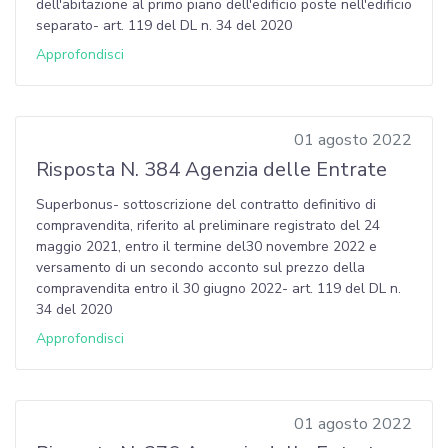
dell'abitazione al primo piano dell'edificio poste nell'edificio
separato- art. 119 del DL n. 34 del 2020
Approfondisci
01 agosto 2022
Risposta N. 384 Agenzia delle Entrate
Superbonus- sottoscrizione del contratto definitivo di
compravendita, riferito al preliminare registrato del 24
maggio 2021, entro il termine del30 novembre 2022 e
versamento di un secondo acconto sul prezzo della
compravendita entro il 30 giugno 2022- art. 119 del DL n.
34 del 2020
Approfondisci
01 agosto 2022