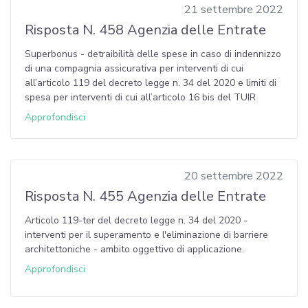
21 settembre 2022
Risposta N. 458 Agenzia delle Entrate
Superbonus - detraibilità delle spese in caso di indennizzo
di una compagnia assicurativa per interventi di cui
all’articolo 119 del decreto legge n. 34 del 2020 e limiti di
spesa per interventi di cui all’articolo 16 bis del TUIR
Approfondisci
20 settembre 2022
Risposta N. 455 Agenzia delle Entrate
Articolo 119-ter del decreto legge n. 34 del 2020 -
interventi per il superamento e l'eliminazione di barriere
architettoniche - ambito oggettivo di applicazione.
Approfondisci