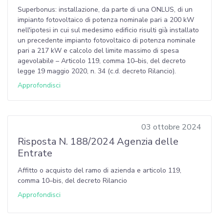
Superbonus: installazione, da parte di una ONLUS, di un
impianto fotovoltaico di potenza nominale pari a 200 kW
nell'ipotesi in cui sul medesimo edificio risulti già installato
un precedente impianto fotovoltaico di potenza nominale
pari a 217 kW e calcolo del limite massimo di spesa
agevolabile – Articolo 119, comma 10–bis, del decreto
legge 19 maggio 2020, n. 34 (c.d. decreto Rilancio).
Approfondisci
03 ottobre 2024
Risposta N. 188/2024 Agenzia delle
Entrate
Affitto o acquisto del ramo di azienda e articolo 119,
comma 10–bis, del decreto Rilancio
Approfondisci