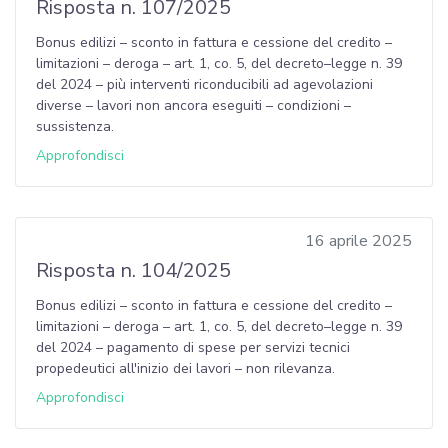
Risposta n. 107/2025
Bonus edilizi – sconto in fattura e cessione del credito –
limitazioni – deroga – art. 1, co. 5, del decreto–legge n. 39
del 2024 – più interventi riconducibili ad agevolazioni
diverse – lavori non ancora eseguiti – condizioni –
sussistenza.
Approfondisci
16 aprile 2025
Risposta n. 104/2025
Bonus edilizi – sconto in fattura e cessione del credito –
limitazioni – deroga – art. 1, co. 5, del decreto–legge n. 39
del 2024 – pagamento di spese per servizi tecnici
propedeutici all'inizio dei lavori – non rilevanza.
Approfondisci