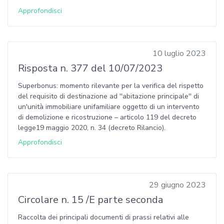
Approfondisci
10 luglio 2023
Risposta n. 377 del 10/07/2023
Superbonus: momento rilevante per la verifica del rispetto
del requisito di destinazione ad ''abitazione principale'' di
un'unità immobiliare unifamiliare oggetto di un intervento
di demolizione e ricostruzione – articolo 119 del decreto
legge19 maggio 2020, n. 34 (decreto Rilancio).
Approfondisci
29 giugno 2023
Circolare n. 15 /E parte seconda
Raccolta dei principali documenti di prassi relativi alle