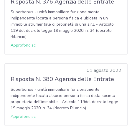
Risposta N. 376 Agenzia delle Entrate
Superbonus - unità immobiliare funzionalmente
indipendente locata a persona fisica e ubicata in un
immobile strumentale di proprietà di una s.r.l. - Articolo
119 del decreto legge 19 maggio 2020, n. 34 (decreto
Rilancio)
Approfondisci
01 agosto 2022
Risposta N. 380 Agenzia delle Entrate
Superbonus - unità immobiliare funzionalmente
indipendente locata alsocio persona fisica della società
proprietaria dell'immobile - Articolo 119del decreto legge
19 maggio 2020, n. 34 (decreto Rilancio)
Approfondisci