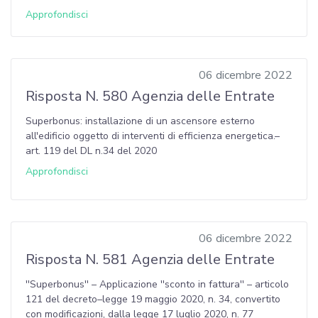
Approfondisci
06 dicembre 2022
Risposta N. 580 Agenzia delle Entrate
Superbonus: installazione di un ascensore esterno
all'edificio oggetto di interventi di efficienza energetica.–
art. 119 del DL n.34 del 2020
Approfondisci
06 dicembre 2022
Risposta N. 581 Agenzia delle Entrate
''Superbonus'' – Applicazione ''sconto in fattura'' – articolo
121 del decreto–legge 19 maggio 2020, n. 34, convertito
con modificazioni, dalla legge 17 luglio 2020, n. 77