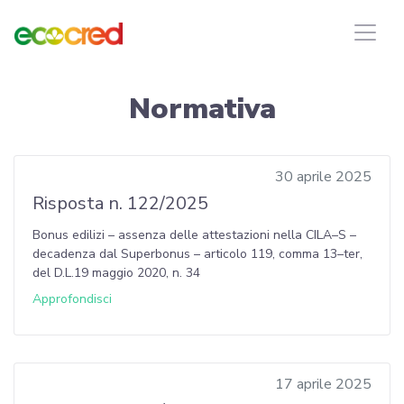
Normativa
30 aprile 2025
Risposta n. 122/2025
Bonus edilizi – assenza delle attestazioni nella CILA–S –
decadenza dal Superbonus – articolo 119, comma 13–ter,
del D.L.19 maggio 2020, n. 34
Approfondisci
17 aprile 2025