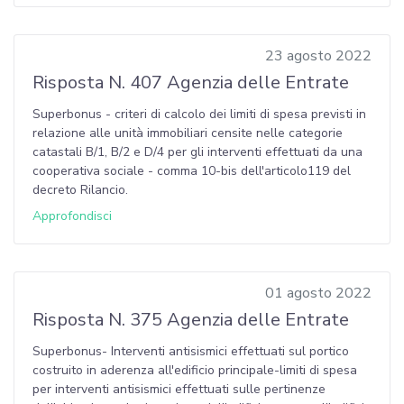
23 agosto 2022
Risposta N. 407 Agenzia delle Entrate
Superbonus - criteri di calcolo dei limiti di spesa previsti in
relazione alle unità immobiliari censite nelle categorie
catastali B/1, B/2 e D/4 per gli interventi effettuati da una
cooperativa sociale - comma 10-bis dell'articolo119 del
decreto Rilancio.
Approfondisci
01 agosto 2022
Risposta N. 375 Agenzia delle Entrate
Superbonus- Interventi antisismici effettuati sul portico
costruito in aderenza all'edificio principale-limiti di spesa
per interventi antisismici effettuati sulle pertinenze