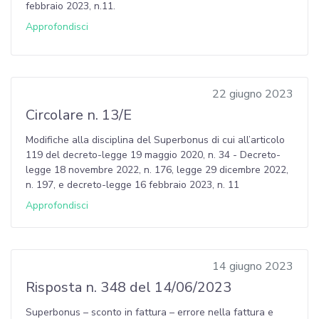
febbraio 2023, n.11.
Approfondisci
22 giugno 2023
Circolare n. 13/E
Modifiche alla disciplina del Superbonus di cui all’articolo
119 del decreto-legge 19 maggio 2020, n. 34 - Decreto-
legge 18 novembre 2022, n. 176, legge 29 dicembre 2022,
n. 197, e decreto-legge 16 febbraio 2023, n. 11
Approfondisci
14 giugno 2023
Risposta n. 348 del 14/06/2023
Superbonus – sconto in fattura – errore nella fattura e