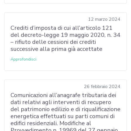
12 marzo 2024
Crediti d’imposta di cui all’articolo 121
del decreto-legge 19 maggio 2020, n. 34
– rifiuto delle cessioni dei crediti
successive alla prima già accettate
Approfondisci
26 febbraio 2024
Comunicazioni all’anagrafe tributaria dei
dati relativi agli interventi di recupero
del patrimonio edilizio e di riqualificazione
energetica effettuati su parti comuni di
edifici residenziali. Modifiche al
Provvedimento n. 19969 del 27 gennaio