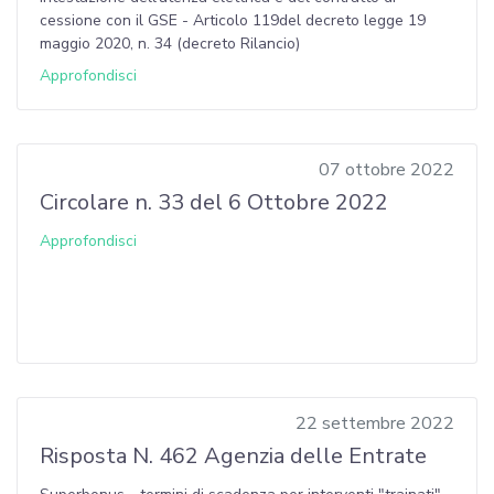
cessione con il GSE - Articolo 119del decreto legge 19
maggio 2020, n. 34 (decreto Rilancio)
Approfondisci
07 ottobre 2022
Circolare n. 33 del 6 Ottobre 2022
Approfondisci
22 settembre 2022
Risposta N. 462 Agenzia delle Entrate