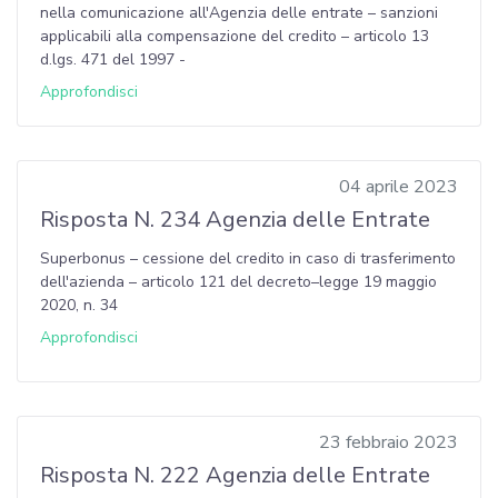
nella comunicazione all'Agenzia delle entrate – sanzioni
applicabili alla compensazione del credito – articolo 13
d.lgs. 471 del 1997 -
Approfondisci
04 aprile 2023
Risposta N. 234 Agenzia delle Entrate
Superbonus – cessione del credito in caso di trasferimento
dell'azienda – articolo 121 del decreto–legge 19 maggio
2020, n. 34
Approfondisci
23 febbraio 2023
Risposta N. 222 Agenzia delle Entrate