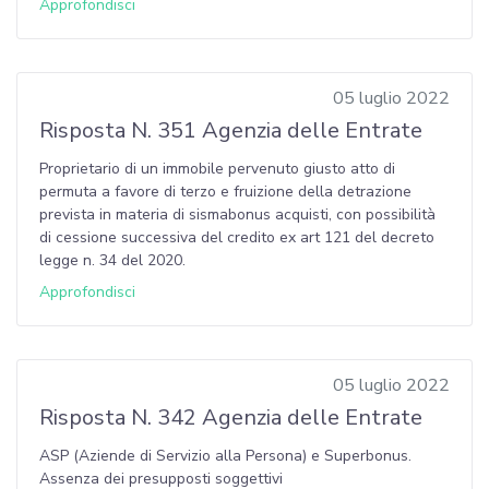
Approfondisci
05 luglio 2022
Risposta N. 351 Agenzia delle Entrate
Proprietario di un immobile pervenuto giusto atto di
permuta a favore di terzo e fruizione della detrazione
prevista in materia di sismabonus acquisti, con possibilità
di cessione successiva del credito ex art 121 del decreto
legge n. 34 del 2020.
Approfondisci
05 luglio 2022
Risposta N. 342 Agenzia delle Entrate
ASP (Aziende di Servizio alla Persona) e Superbonus.
Assenza dei presupposti soggettivi