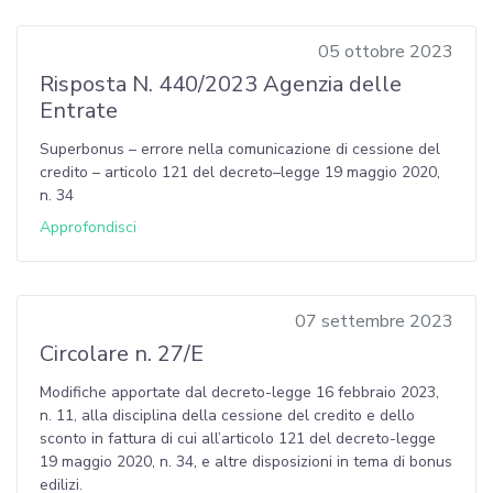
05 ottobre 2023
Risposta N. 440/2023 Agenzia delle
Entrate
Superbonus – errore nella comunicazione di cessione del
credito – articolo 121 del decreto–legge 19 maggio 2020,
n. 34
Approfondisci
07 settembre 2023
Circolare n. 27/E
Modifiche apportate dal decreto-legge 16 febbraio 2023,
n. 11, alla disciplina della cessione del credito e dello
sconto in fattura di cui all’articolo 121 del decreto-legge
19 maggio 2020, n. 34, e altre disposizioni in tema di bonus
edilizi.