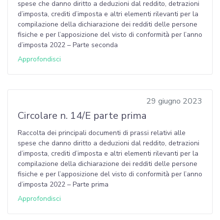
spese che danno diritto a deduzioni dal reddito, detrazioni
d’imposta, crediti d’imposta e altri elementi rilevanti per la
compilazione della dichiarazione dei redditi delle persone
fisiche e per l’apposizione del visto di conformità per l’anno
d’imposta 2022 – Parte seconda
Approfondisci
29 giugno 2023
Circolare n. 14/E parte prima
Raccolta dei principali documenti di prassi relativi alle
spese che danno diritto a deduzioni dal reddito, detrazioni
d’imposta, crediti d’imposta e altri elementi rilevanti per la
compilazione della dichiarazione dei redditi delle persone
fisiche e per l’apposizione del visto di conformità per l’anno
d’imposta 2022 – Parte prima
Approfondisci