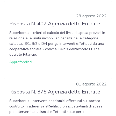
23 agosto 2022
Risposta N. 407 Agenzia delle Entrate
Superbonus - criteri di calcolo dei limiti di spesa previsti in
relazione alle unità immobiliari censite nelle categorie
catastali B/1, B/2 e D/4 per gli interventi effettuati da una
cooperativa sociale - comma 10-bis dell'articolo119 del
decreto Rilancio.
Approfondisci
01 agosto 2022
Risposta N. 375 Agenzia delle Entrate
Superbonus- Interventi antisismici effettuati sul portico
costruito in aderenza all'edificio principale-limiti di spesa
per interventi antisismici effettuati sulle pertinenze