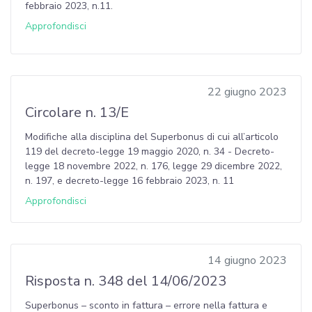
febbraio 2023, n.11.
Approfondisci
22 giugno 2023
Circolare n. 13/E
Modifiche alla disciplina del Superbonus di cui all’articolo
119 del decreto-legge 19 maggio 2020, n. 34 - Decreto-
legge 18 novembre 2022, n. 176, legge 29 dicembre 2022,
n. 197, e decreto-legge 16 febbraio 2023, n. 11
Approfondisci
14 giugno 2023
Risposta n. 348 del 14/06/2023
Superbonus – sconto in fattura – errore nella fattura e