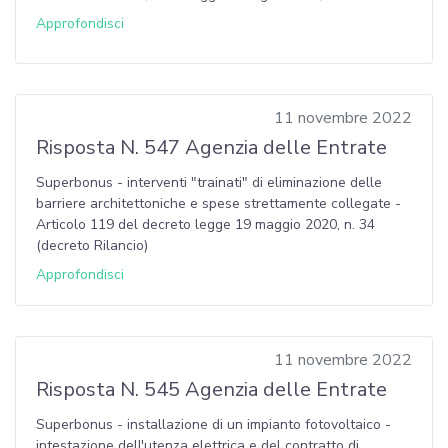
Approfondisci
11 novembre 2022
Risposta N. 547 Agenzia delle Entrate
Superbonus - interventi "trainati" di eliminazione delle
barriere architettoniche e spese strettamente collegate -
Articolo 119 del decreto legge 19 maggio 2020, n. 34
(decreto Rilancio)
Approfondisci
11 novembre 2022
Risposta N. 545 Agenzia delle Entrate
Superbonus - installazione di un impianto fotovoltaico -
intestazione dell'utenza elettrica e del contratto di