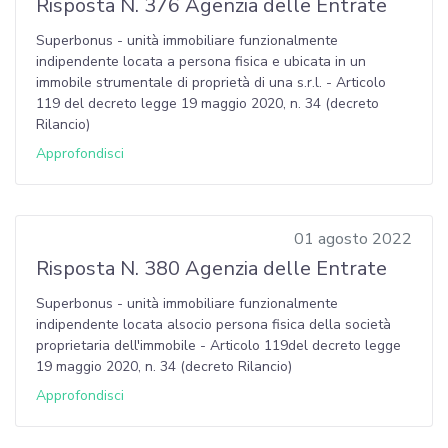
Risposta N. 376 Agenzia delle Entrate
Superbonus - unità immobiliare funzionalmente
indipendente locata a persona fisica e ubicata in un
immobile strumentale di proprietà di una s.r.l. - Articolo
119 del decreto legge 19 maggio 2020, n. 34 (decreto
Rilancio)
Approfondisci
01 agosto 2022
Risposta N. 380 Agenzia delle Entrate
Superbonus - unità immobiliare funzionalmente
indipendente locata alsocio persona fisica della società
proprietaria dell'immobile - Articolo 119del decreto legge
19 maggio 2020, n. 34 (decreto Rilancio)
Approfondisci