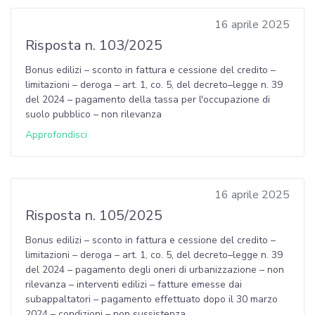
16 aprile 2025
Risposta n. 103/2025
Bonus edilizi – sconto in fattura e cessione del credito –
limitazioni – deroga – art. 1, co. 5, del decreto–legge n. 39
del 2024 – pagamento della tassa per l'occupazione di
suolo pubblico – non rilevanza
Approfondisci
16 aprile 2025
Risposta n. 105/2025
Bonus edilizi – sconto in fattura e cessione del credito –
limitazioni – deroga – art. 1, co. 5, del decreto–legge n. 39
del 2024 – pagamento degli oneri di urbanizzazione – non
rilevanza – interventi edilizi – fatture emesse dai
subappaltatori – pagamento effettuato dopo il 30 marzo
2024 – condizioni – non sussistenza.