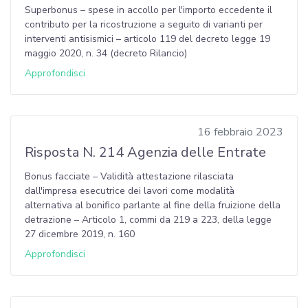
Superbonus – spese in accollo per l'importo eccedente il
contributo per la ricostruzione a seguito di varianti per
interventi antisismici – articolo 119 del decreto legge 19
maggio 2020, n. 34 (decreto Rilancio)
Approfondisci
16 febbraio 2023
Risposta N. 214 Agenzia delle Entrate
Bonus facciate – Validità attestazione rilasciata
dall'impresa esecutrice dei lavori come modalità
alternativa al bonifico parlante al fine della fruizione della
detrazione – Articolo 1, commi da 219 a 223, della legge
27 dicembre 2019, n. 160
Approfondisci