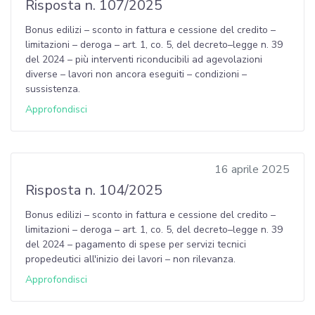
Risposta n. 107/2025
Bonus edilizi – sconto in fattura e cessione del credito –
limitazioni – deroga – art. 1, co. 5, del decreto–legge n. 39
del 2024 – più interventi riconducibili ad agevolazioni
diverse – lavori non ancora eseguiti – condizioni –
sussistenza.
Approfondisci
16 aprile 2025
Risposta n. 104/2025
Bonus edilizi – sconto in fattura e cessione del credito –
limitazioni – deroga – art. 1, co. 5, del decreto–legge n. 39
del 2024 – pagamento di spese per servizi tecnici
propedeutici all'inizio dei lavori – non rilevanza.
Approfondisci