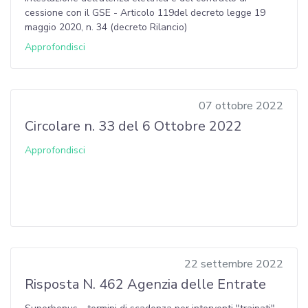
cessione con il GSE - Articolo 119del decreto legge 19
maggio 2020, n. 34 (decreto Rilancio)
Approfondisci
07 ottobre 2022
Circolare n. 33 del 6 Ottobre 2022
Approfondisci
22 settembre 2022
Risposta N. 462 Agenzia delle Entrate