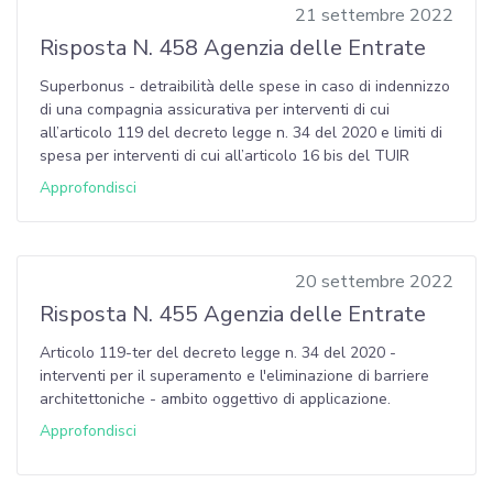
21 settembre 2022
Risposta N. 458 Agenzia delle Entrate
Superbonus - detraibilità delle spese in caso di indennizzo
di una compagnia assicurativa per interventi di cui
all’articolo 119 del decreto legge n. 34 del 2020 e limiti di
spesa per interventi di cui all’articolo 16 bis del TUIR
Approfondisci
20 settembre 2022
Risposta N. 455 Agenzia delle Entrate
Articolo 119-ter del decreto legge n. 34 del 2020 -
interventi per il superamento e l'eliminazione di barriere
architettoniche - ambito oggettivo di applicazione.
Approfondisci