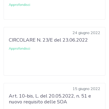
Approfondisci
24 giugno 2022
CIRCOLARE N. 23/E del 23.06.2022
Approfondisci
15 giugno 2022
Art. 10-bis, L. del 20.05.2022, n. 51 e
nuovo requisito delle SOA