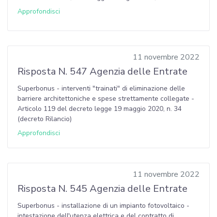
Approfondisci
11 novembre 2022
Risposta N. 547 Agenzia delle Entrate
Superbonus - interventi "trainati" di eliminazione delle
barriere architettoniche e spese strettamente collegate -
Articolo 119 del decreto legge 19 maggio 2020, n. 34
(decreto Rilancio)
Approfondisci
11 novembre 2022
Risposta N. 545 Agenzia delle Entrate
Superbonus - installazione di un impianto fotovoltaico -
intestazione dell'utenza elettrica e del contratto di