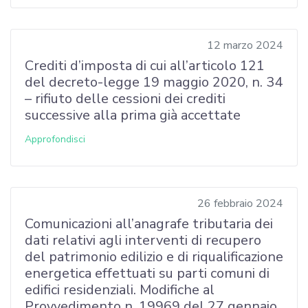
12 marzo 2024
Crediti d’imposta di cui all’articolo 121
del decreto-legge 19 maggio 2020, n. 34
– rifiuto delle cessioni dei crediti
successive alla prima già accettate
Approfondisci
26 febbraio 2024
Comunicazioni all’anagrafe tributaria dei
dati relativi agli interventi di recupero
del patrimonio edilizio e di riqualificazione
energetica effettuati su parti comuni di
edifici residenziali. Modifiche al
Provvedimento n. 19969 del 27 gennaio