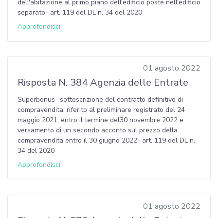
dell'abitazione al primo piano dell'edificio poste nell'edificio
separato- art. 119 del DL n. 34 del 2020
Approfondisci
01 agosto 2022
Risposta N. 384 Agenzia delle Entrate
Superbonus- sottoscrizione del contratto definitivo di
compravendita, riferito al preliminare registrato del 24
maggio 2021, entro il termine del30 novembre 2022 e
versamento di un secondo acconto sul prezzo della
compravendita entro il 30 giugno 2022- art. 119 del DL n.
34 del 2020
Approfondisci
01 agosto 2022