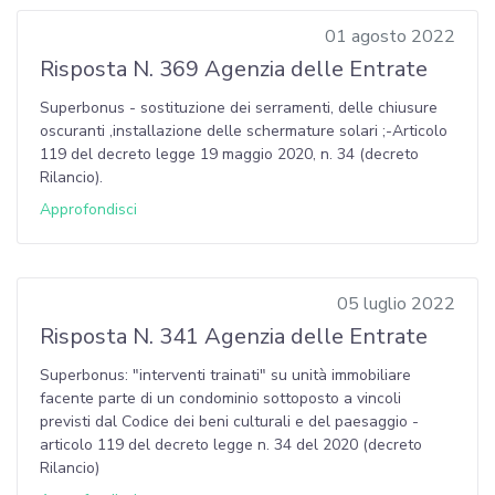
01 agosto 2022
Risposta N. 369 Agenzia delle Entrate
Superbonus - sostituzione dei serramenti, delle chiusure
oscuranti ,installazione delle schermature solari ;-Articolo
119 del decreto legge 19 maggio 2020, n. 34 (decreto
Rilancio).
Approfondisci
05 luglio 2022
Risposta N. 341 Agenzia delle Entrate
Superbonus: "interventi trainati" su unità immobiliare
facente parte di un condominio sottoposto a vincoli
previsti dal Codice dei beni culturali e del paesaggio -
articolo 119 del decreto legge n. 34 del 2020 (decreto
Rilancio)