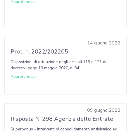
Approfondisci
14 giugno 2022
Prot. n. 2022/202205
Disposizioni di attuazione degli articoli 119 e 121 del
decreto-legge 19 maggio 2020, n. 34
Approfondisci
09 giugno 2022
Risposta N. 298 Agenzia delle Entrate
Superbonus - interventi di consolidamento antisismico ed