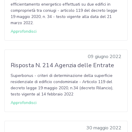
efficientamento energetico effettuati su due edifici in
comproprietà tra coniugi - articolo 119 del decreto legge
19 maggio 2020, n. 34 - testo vigente alla data del 21
marzo 2022.
Approfondisci
09 giugno 2022
Risposta N. 214 Agenzia delle Entrate
Superbonus - criteri di determinazione della superficie
residenziale di edificio condominiale - Articolo 119 del
decreto legge 19 maggio 2020, n.34 (decreto Rilancio),
testo vigente al 14 febbraio 2022
Approfondisci
30 maggio 2022