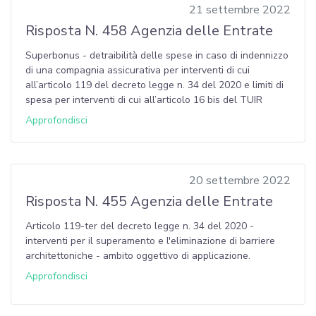
21 settembre 2022
Risposta N. 458 Agenzia delle Entrate
Superbonus - detraibilità delle spese in caso di indennizzo
di una compagnia assicurativa per interventi di cui
all’articolo 119 del decreto legge n. 34 del 2020 e limiti di
spesa per interventi di cui all’articolo 16 bis del TUIR
Approfondisci
20 settembre 2022
Risposta N. 455 Agenzia delle Entrate
Articolo 119-ter del decreto legge n. 34 del 2020 -
interventi per il superamento e l'eliminazione di barriere
architettoniche - ambito oggettivo di applicazione.
Approfondisci