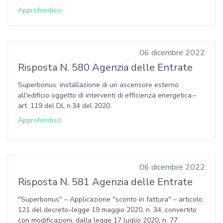
Approfondisci
06 dicembre 2022
Risposta N. 580 Agenzia delle Entrate
Superbonus: installazione di un ascensore esterno
all'edificio oggetto di interventi di efficienza energetica.–
art. 119 del DL n.34 del 2020
Approfondisci
06 dicembre 2022
Risposta N. 581 Agenzia delle Entrate
''Superbonus'' – Applicazione ''sconto in fattura'' – articolo
121 del decreto–legge 19 maggio 2020, n. 34, convertito
con modificazioni, dalla legge 17 luglio 2020, n. 77