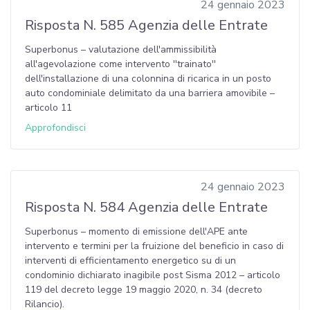
24 gennaio 2023
Risposta N. 585 Agenzia delle Entrate
Superbonus – valutazione dell'ammissibilità
all'agevolazione come intervento ''trainato''
dell'installazione di una colonnina di ricarica in un posto
auto condominiale delimitato da una barriera amovibile –
articolo 11
Approfondisci
24 gennaio 2023
Risposta N. 584 Agenzia delle Entrate
Superbonus – momento di emissione dell'APE ante
intervento e termini per la fruizione del beneficio in caso di
interventi di efficientamento energetico su di un
condominio dichiarato inagibile post Sisma 2012 – articolo
119 del decreto legge 19 maggio 2020, n. 34 (decreto
Rilancio).