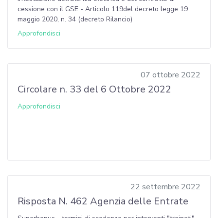
cessione con il GSE - Articolo 119del decreto legge 19
maggio 2020, n. 34 (decreto Rilancio)
Approfondisci
07 ottobre 2022
Circolare n. 33 del 6 Ottobre 2022
Approfondisci
22 settembre 2022
Risposta N. 462 Agenzia delle Entrate