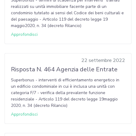
Superbonus - termini di scadenza per interventi "trainati"
realizzati su unità immobiliare facente parte di un
condominio tutelato ai sensi del Codice dei beni culturali e
del paesaggio - Articolo 119 del decreto legge 19
maggio2020, n. 34 (decreto Rilancio)
Approfondisci
22 settembre 2022
Risposta N. 464 Agenzia delle Entrate
Superbonus - interventi di efficientamento energetico in
un edificio condominiale in cui è inclusa una unità con
categoria F/7 - verifica della prevalente funzione
residenziale - Articolo 119 del decreto legge 19maggio
2020, n. 34 (decreto Rilancio)
Approfondisci