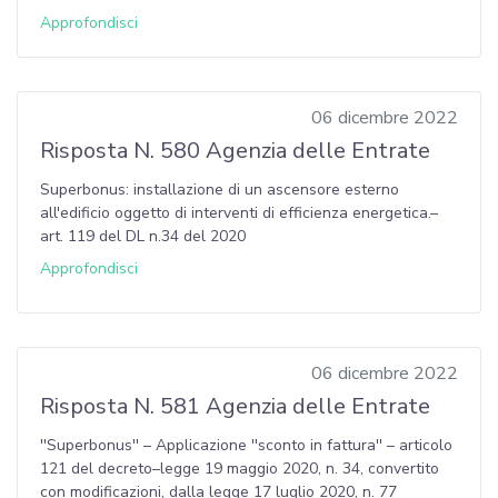
Approfondisci
06 dicembre 2022
Risposta N. 580 Agenzia delle Entrate
Superbonus: installazione di un ascensore esterno
all'edificio oggetto di interventi di efficienza energetica.–
art. 119 del DL n.34 del 2020
Approfondisci
06 dicembre 2022
Risposta N. 581 Agenzia delle Entrate
''Superbonus'' – Applicazione ''sconto in fattura'' – articolo
121 del decreto–legge 19 maggio 2020, n. 34, convertito
con modificazioni, dalla legge 17 luglio 2020, n. 77