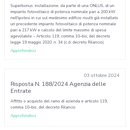
Superbonus: installazione, da parte di una ONLUS, di un
impianto fotovoltaico di potenza nominale pari a 200 kW
nell'ipotesi in cui sul medesimo edificio risulti già installato
un precedente impianto fotovoltaico di potenza nominale
pari a 217 kW e calcolo del limite massimo di spesa
agevolabile – Articolo 119, comma 10–bis, del decreto
legge 19 maggio 2020, n. 34 (c.d. decreto Rilancio).
Approfondisci
03 ottobre 2024
Risposta N. 188/2024 Agenzia delle
Entrate
Affitto o acquisto del ramo di azienda e articolo 119,
comma 10–bis, del decreto Rilancio
Approfondisci