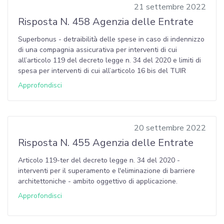
21 settembre 2022
Risposta N. 458 Agenzia delle Entrate
Superbonus - detraibilità delle spese in caso di indennizzo
di una compagnia assicurativa per interventi di cui
all’articolo 119 del decreto legge n. 34 del 2020 e limiti di
spesa per interventi di cui all’articolo 16 bis del TUIR
Approfondisci
20 settembre 2022
Risposta N. 455 Agenzia delle Entrate
Articolo 119-ter del decreto legge n. 34 del 2020 -
interventi per il superamento e l'eliminazione di barriere
architettoniche - ambito oggettivo di applicazione.
Approfondisci