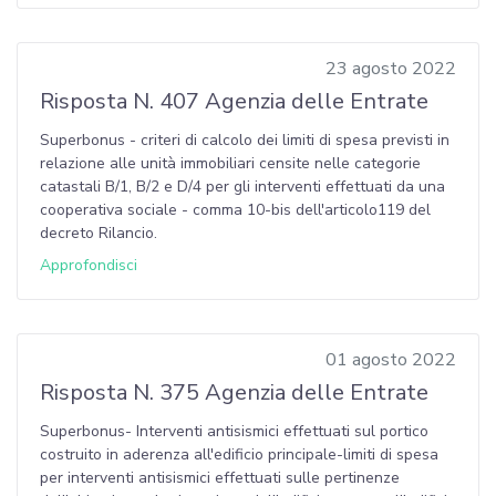
23 agosto 2022
Risposta N. 407 Agenzia delle Entrate
Superbonus - criteri di calcolo dei limiti di spesa previsti in
relazione alle unità immobiliari censite nelle categorie
catastali B/1, B/2 e D/4 per gli interventi effettuati da una
cooperativa sociale - comma 10-bis dell'articolo119 del
decreto Rilancio.
Approfondisci
01 agosto 2022
Risposta N. 375 Agenzia delle Entrate
Superbonus- Interventi antisismici effettuati sul portico
costruito in aderenza all'edificio principale-limiti di spesa
per interventi antisismici effettuati sulle pertinenze