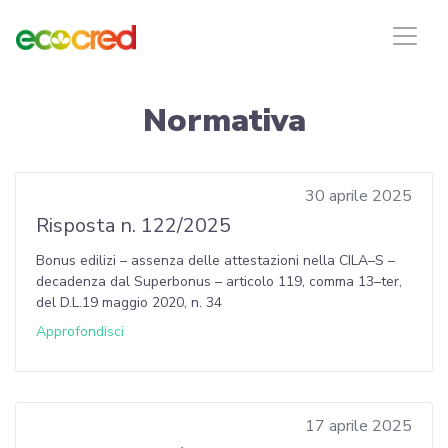
Normativa
30 aprile 2025
Risposta n. 122/2025
Bonus edilizi – assenza delle attestazioni nella CILA–S –
decadenza dal Superbonus – articolo 119, comma 13–ter,
del D.L.19 maggio 2020, n. 34
Approfondisci
17 aprile 2025