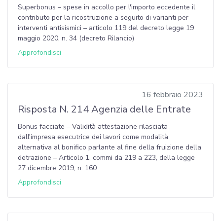
Superbonus – spese in accollo per l'importo eccedente il
contributo per la ricostruzione a seguito di varianti per
interventi antisismici – articolo 119 del decreto legge 19
maggio 2020, n. 34 (decreto Rilancio)
Approfondisci
16 febbraio 2023
Risposta N. 214 Agenzia delle Entrate
Bonus facciate – Validità attestazione rilasciata
dall'impresa esecutrice dei lavori come modalità
alternativa al bonifico parlante al fine della fruizione della
detrazione – Articolo 1, commi da 219 a 223, della legge
27 dicembre 2019, n. 160
Approfondisci