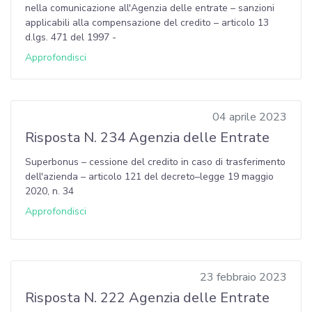
nella comunicazione all'Agenzia delle entrate – sanzioni
applicabili alla compensazione del credito – articolo 13
d.lgs. 471 del 1997 -
Approfondisci
04 aprile 2023
Risposta N. 234 Agenzia delle Entrate
Superbonus – cessione del credito in caso di trasferimento
dell'azienda – articolo 121 del decreto–legge 19 maggio
2020, n. 34
Approfondisci
23 febbraio 2023
Risposta N. 222 Agenzia delle Entrate