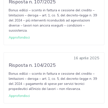
Risposta n. 107/2025
Bonus edilizi – sconto in fattura e cessione del credito –
limitazioni – deroga – art. 1, co. 5, del decreto–legge n. 39
del 2024 – più interventi riconducibili ad agevolazioni
diverse – lavori non ancora eseguiti – condizioni –
sussistenza.
Approfondisci
16 aprile 2025
Risposta n. 104/2025
Bonus edilizi – sconto in fattura e cessione del credito –
limitazioni – deroga – art. 1, co. 5, del decreto–legge n. 39
del 2024 – pagamento di spese per servizi tecnici
propedeutici all'inizio dei lavori – non rilevanza.
Approfondisci