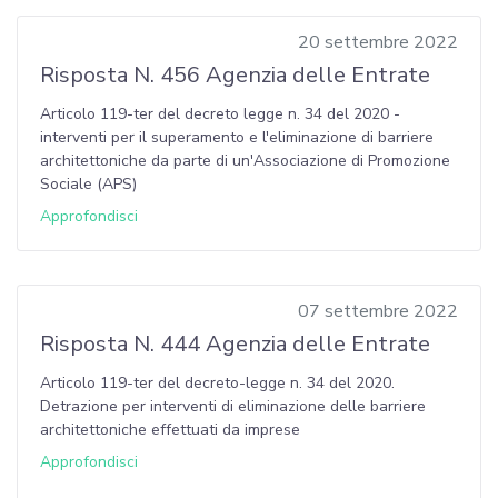
20 settembre 2022
Risposta N. 456 Agenzia delle Entrate
Articolo 119-ter del decreto legge n. 34 del 2020 -
interventi per il superamento e l'eliminazione di barriere
architettoniche da parte di un'Associazione di Promozione
Sociale (APS)
Approfondisci
07 settembre 2022
Risposta N. 444 Agenzia delle Entrate
Articolo 119-ter del decreto-legge n. 34 del 2020.
Detrazione per interventi di eliminazione delle barriere
architettoniche effettuati da imprese
Approfondisci