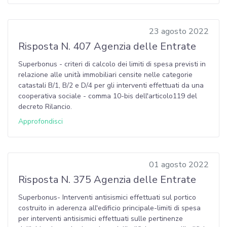
23 agosto 2022
Risposta N. 407 Agenzia delle Entrate
Superbonus - criteri di calcolo dei limiti di spesa previsti in
relazione alle unità immobiliari censite nelle categorie
catastali B/1, B/2 e D/4 per gli interventi effettuati da una
cooperativa sociale - comma 10-bis dell'articolo119 del
decreto Rilancio.
Approfondisci
01 agosto 2022
Risposta N. 375 Agenzia delle Entrate
Superbonus- Interventi antisismici effettuati sul portico
costruito in aderenza all'edificio principale-limiti di spesa
per interventi antisismici effettuati sulle pertinenze