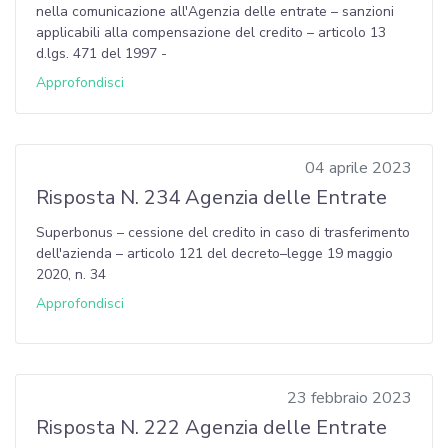
nella comunicazione all'Agenzia delle entrate – sanzioni
applicabili alla compensazione del credito – articolo 13
d.lgs. 471 del 1997 -
Approfondisci
04 aprile 2023
Risposta N. 234 Agenzia delle Entrate
Superbonus – cessione del credito in caso di trasferimento
dell'azienda – articolo 121 del decreto–legge 19 maggio
2020, n. 34
Approfondisci
23 febbraio 2023
Risposta N. 222 Agenzia delle Entrate