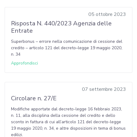
05 ottobre 2023
Risposta N. 440/2023 Agenzia delle
Entrate
Superbonus – errore nella comunicazione di cessione del
credito – articolo 121 del decreto–legge 19 maggio 2020,
n. 34
Approfondisci
07 settembre 2023
Circolare n. 27/E
Modifiche apportate dal decreto-legge 16 febbraio 2023,
n. 11, alla disciplina della cessione del credito e dello
sconto in fattura di cui all’articolo 121 del decreto-legge
19 maggio 2020, n. 34, e altre disposizioni in tema di bonus
edilizi.