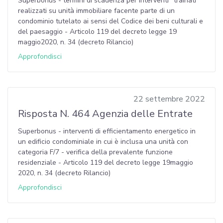
Superbonus - termini di scadenza per interventi "trainati"
realizzati su unità immobiliare facente parte di un
condominio tutelato ai sensi del Codice dei beni culturali e
del paesaggio - Articolo 119 del decreto legge 19
maggio2020, n. 34 (decreto Rilancio)
Approfondisci
22 settembre 2022
Risposta N. 464 Agenzia delle Entrate
Superbonus - interventi di efficientamento energetico in
un edificio condominiale in cui è inclusa una unità con
categoria F/7 - verifica della prevalente funzione
residenziale - Articolo 119 del decreto legge 19maggio
2020, n. 34 (decreto Rilancio)
Approfondisci