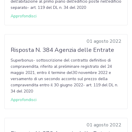
dell'abitazione al primo piano dell'edificio poste nell'edificio
separato- art. 119 del DL n. 34 del 2020
Approfondisci
01 agosto 2022
Risposta N. 384 Agenzia delle Entrate
Superbonus- sottoscrizione del contratto definitivo di
compravendita, riferito al preliminare registrato del 24
maggio 2021, entro il termine del30 novembre 2022 e
versamento di un secondo acconto sul prezzo della
compravendita entro il 30 giugno 2022- art. 119 del DL n.
34 del 2020
Approfondisci
01 agosto 2022