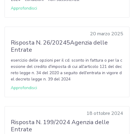
Approfondisci
20 marzo 2025
Risposta N. 26/20245Agenzia delle
Entrate
esercizio delle opzioni per il cd. sconto in fattura o per la c
essione del credito d'imposta di cui all'articolo 121 del dec
reto legge n. 34 del 2020 a seguito dell'entrata in vigore d
el decreto legge n. 39 del 2024
Approfondisci
18 ottobre 2024
Risposta N. 199/2024 Agenzia delle
Entrate