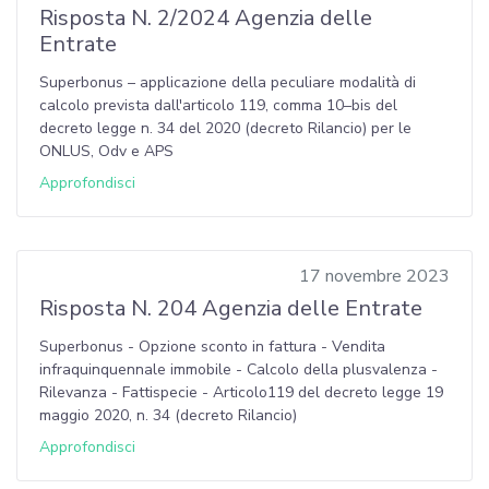
Risposta N. 2/2024 Agenzia delle
Entrate
Superbonus – applicazione della peculiare modalità di
calcolo prevista dall'articolo 119, comma 10–bis del
decreto legge n. 34 del 2020 (decreto Rilancio) per le
ONLUS, Odv e APS
Approfondisci
17 novembre 2023
Risposta N. 204 Agenzia delle Entrate
Superbonus - Opzione sconto in fattura - Vendita
infraquinquennale immobile - Calcolo della plusvalenza -
Rilevanza - Fattispecie - Articolo119 del decreto legge 19
maggio 2020, n. 34 (decreto Rilancio)
Approfondisci