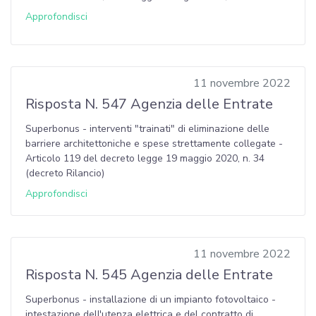
Approfondisci
11 novembre 2022
Risposta N. 547 Agenzia delle Entrate
Superbonus - interventi "trainati" di eliminazione delle
barriere architettoniche e spese strettamente collegate -
Articolo 119 del decreto legge 19 maggio 2020, n. 34
(decreto Rilancio)
Approfondisci
11 novembre 2022
Risposta N. 545 Agenzia delle Entrate
Superbonus - installazione di un impianto fotovoltaico -
intestazione dell'utenza elettrica e del contratto di