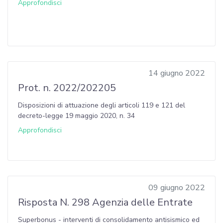
Approfondisci
14 giugno 2022
Prot. n. 2022/202205
Disposizioni di attuazione degli articoli 119 e 121 del
decreto-legge 19 maggio 2020, n. 34
Approfondisci
09 giugno 2022
Risposta N. 298 Agenzia delle Entrate
Superbonus - interventi di consolidamento antisismico ed