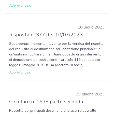
Approfondisci
10 luglio 2023
Risposta n. 377 del 10/07/2023
Superbonus: momento rilevante per la verifica del rispetto
del requisito di destinazione ad ''abitazione principale'' di
un'unità immobiliare unifamiliare oggetto di un intervento
di demolizione e ricostruzione – articolo 119 del decreto
legge19 maggio 2020, n. 34 (decreto Rilancio).
Approfondisci
29 giugno 2023
Circolare n. 15 /E parte seconda
Raccolta dei principali documenti di prassi relativi alle