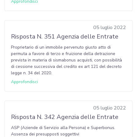
Approfondisci
05 luglio 2022
Risposta N. 351 Agenzia delle Entrate
Proprietario di un immobile pervenuto giusto atto di
permuta a favore di terzo e fruizione della detrazione
prevista in materia di sismabonus acquisti, con possibilità
di cessione successiva del credito ex art 121 del decreto
legge n. 34 del 2020.
Approfondisci
05 luglio 2022
Risposta N. 342 Agenzia delle Entrate
ASP (Aziende di Servizio alla Persona) e Superbonus.
Assenza dei presupposti soggettivi