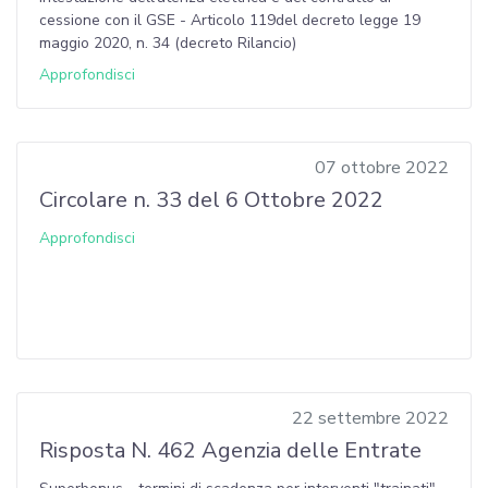
cessione con il GSE - Articolo 119del decreto legge 19
maggio 2020, n. 34 (decreto Rilancio)
Approfondisci
07 ottobre 2022
Circolare n. 33 del 6 Ottobre 2022
Approfondisci
22 settembre 2022
Risposta N. 462 Agenzia delle Entrate