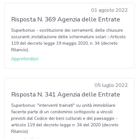
01 agosto 2022
Risposta N. 369 Agenzia delle Entrate
Superbonus - sostituzione dei serramenti, delle chiusure
oscuranti ,installazione delle schermature solari ;-Articolo
119 del decreto legge 19 maggio 2020, n. 34 (decreto
Rilancio).
Approfondisci
05 luglio 2022
Risposta N. 341 Agenzia delle Entrate
Superbonus: "interventi trainati" su unità immobiliare
facente parte di un condominio sottoposto a vincoli
previsti dal Codice dei beni culturali e del paesaggio -
articolo 119 del decreto legge n. 34 del 2020 (decreto
Rilancio)