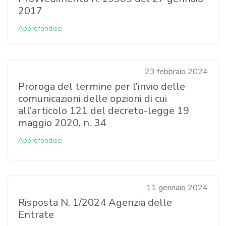
2017
Approfondisci
23 febbraio 2024
Proroga del termine per l’invio delle
comunicazioni delle opzioni di cui
all’articolo 121 del decreto-legge 19
maggio 2020, n. 34
Approfondisci
11 gennaio 2024
Risposta N. 1/2024 Agenzia delle
Entrate