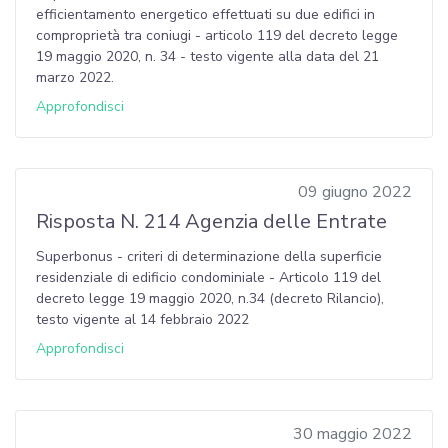
efficientamento energetico effettuati su due edifici in
comproprietà tra coniugi - articolo 119 del decreto legge
19 maggio 2020, n. 34 - testo vigente alla data del 21
marzo 2022.
Approfondisci
09 giugno 2022
Risposta N. 214 Agenzia delle Entrate
Superbonus - criteri di determinazione della superficie
residenziale di edificio condominiale - Articolo 119 del
decreto legge 19 maggio 2020, n.34 (decreto Rilancio),
testo vigente al 14 febbraio 2022
Approfondisci
30 maggio 2022