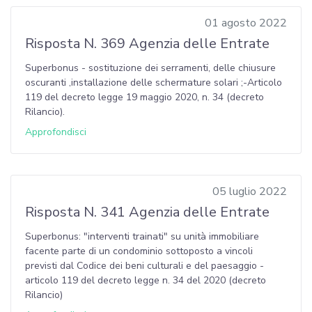
01 agosto 2022
Risposta N. 369 Agenzia delle Entrate
Superbonus - sostituzione dei serramenti, delle chiusure
oscuranti ,installazione delle schermature solari ;-Articolo
119 del decreto legge 19 maggio 2020, n. 34 (decreto
Rilancio).
Approfondisci
05 luglio 2022
Risposta N. 341 Agenzia delle Entrate
Superbonus: "interventi trainati" su unità immobiliare
facente parte di un condominio sottoposto a vincoli
previsti dal Codice dei beni culturali e del paesaggio -
articolo 119 del decreto legge n. 34 del 2020 (decreto
Rilancio)