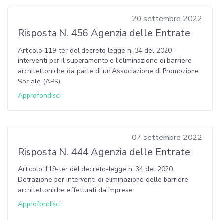
20 settembre 2022
Risposta N. 456 Agenzia delle Entrate
Articolo 119-ter del decreto legge n. 34 del 2020 -
interventi per il superamento e l'eliminazione di barriere
architettoniche da parte di un'Associazione di Promozione
Sociale (APS)
Approfondisci
07 settembre 2022
Risposta N. 444 Agenzia delle Entrate
Articolo 119-ter del decreto-legge n. 34 del 2020.
Detrazione per interventi di eliminazione delle barriere
architettoniche effettuati da imprese
Approfondisci