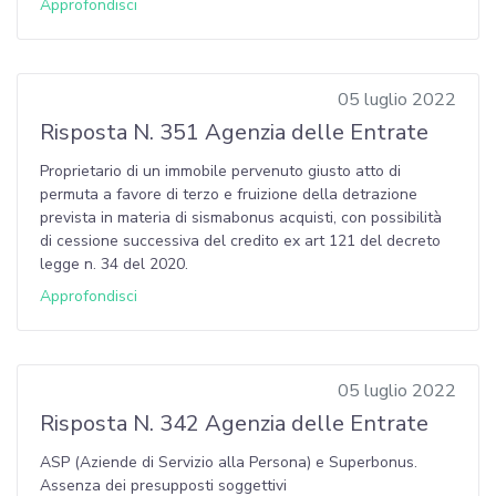
Approfondisci
05 luglio 2022
Risposta N. 351 Agenzia delle Entrate
Proprietario di un immobile pervenuto giusto atto di
permuta a favore di terzo e fruizione della detrazione
prevista in materia di sismabonus acquisti, con possibilità
di cessione successiva del credito ex art 121 del decreto
legge n. 34 del 2020.
Approfondisci
05 luglio 2022
Risposta N. 342 Agenzia delle Entrate
ASP (Aziende di Servizio alla Persona) e Superbonus.
Assenza dei presupposti soggettivi