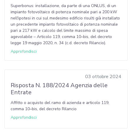
Superbonus: installazione, da parte di una ONLUS, di un
impianto fotovoltaico di potenza nominale pari a 200 kW
nell'ipotesi in cui sul medesimo edificio risulti già installato
un precedente impianto fotovoltaico di potenza nominale
pari a 217 kW e calcolo del limite massimo di spesa
agevolabile – Articolo 119, comma 10–bis, del decreto
legge 19 maggio 2020, n. 34 (c.d. decreto Rilancio).
Approfondisci
03 ottobre 2024
Risposta N. 188/2024 Agenzia delle
Entrate
Affitto o acquisto del ramo di azienda e articolo 119,
comma 10–bis, del decreto Rilancio
Approfondisci