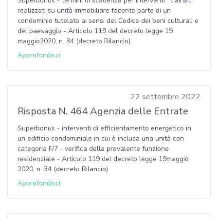
Superbonus - termini di scadenza per interventi "trainati"
realizzati su unità immobiliare facente parte di un
condominio tutelato ai sensi del Codice dei beni culturali e
del paesaggio - Articolo 119 del decreto legge 19
maggio2020, n. 34 (decreto Rilancio)
Approfondisci
22 settembre 2022
Risposta N. 464 Agenzia delle Entrate
Superbonus - interventi di efficientamento energetico in
un edificio condominiale in cui è inclusa una unità con
categoria F/7 - verifica della prevalente funzione
residenziale - Articolo 119 del decreto legge 19maggio
2020, n. 34 (decreto Rilancio)
Approfondisci