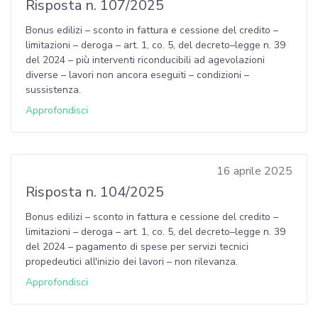
Risposta n. 107/2025
Bonus edilizi – sconto in fattura e cessione del credito –
limitazioni – deroga – art. 1, co. 5, del decreto–legge n. 39
del 2024 – più interventi riconducibili ad agevolazioni
diverse – lavori non ancora eseguiti – condizioni –
sussistenza.
Approfondisci
16 aprile 2025
Risposta n. 104/2025
Bonus edilizi – sconto in fattura e cessione del credito –
limitazioni – deroga – art. 1, co. 5, del decreto–legge n. 39
del 2024 – pagamento di spese per servizi tecnici
propedeutici all'inizio dei lavori – non rilevanza.
Approfondisci