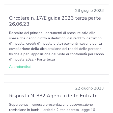
28 giugno 2023
Circolare n. 17/E guida 2023 terza parte
26.06.23
Raccolta dei principali documenti di prassi relativi alle
spese che danno diritto a deduzioni dal reddito, detrazioni
d’imposta, crediti d’imposta e altri elementi rilevanti per la
compilazione della dichiarazione dei redditi delle persone
fisiche e per l’apposizione del visto di conformità per l’anno
d’imposta 2022 - Parte terza
Approfondisci
22 giugno 2023
Risposta N. 332 Agenzia delle Entrate
Superbonus – omessa presentazione asseverazione –
remissione in bonis – articolo 2–ter, decreto–legge 16