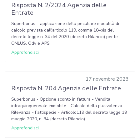
Risposta N. 2/2024 Agenzia delle
Entrate
Superbonus – applicazione della peculiare modalità di
calcolo prevista dall'articolo 119, comma 10–bis del
decreto legge n. 34 del 2020 (decreto Rilancio) per le
ONLUS, Odv e APS
Approfondisci
17 novembre 2023
Risposta N. 204 Agenzia delle Entrate
Superbonus - Opzione sconto in fattura - Vendita
infraquinquennale immobile - Calcolo della plusvalenza -
Rilevanza - Fattispecie - Articolo119 del decreto legge 19
maggio 2020, n. 34 (decreto Rilancio)
Approfondisci