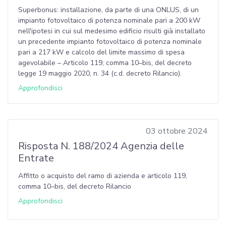
Superbonus: installazione, da parte di una ONLUS, di un
impianto fotovoltaico di potenza nominale pari a 200 kW
nell'ipotesi in cui sul medesimo edificio risulti già installato
un precedente impianto fotovoltaico di potenza nominale
pari a 217 kW e calcolo del limite massimo di spesa
agevolabile – Articolo 119, comma 10–bis, del decreto
legge 19 maggio 2020, n. 34 (c.d. decreto Rilancio).
Approfondisci
03 ottobre 2024
Risposta N. 188/2024 Agenzia delle
Entrate
Affitto o acquisto del ramo di azienda e articolo 119,
comma 10–bis, del decreto Rilancio
Approfondisci