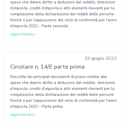
spese che danno diritto a deduzioni dal reddito, detrazioni
d’imposta, crediti d’imposta e altri elementi rilevanti per la
compilazione della dichiarazione dei redditi delle persone
fisiche e per l’apposizione del visto di conformità per l’anno
d’imposta 2022 – Parte seconda
Approfondisci
29 giugno 2023
Circolare n. 14/E parte prima
Raccolta dei principali documenti di prassi relativi alle
spese che danno diritto a deduzioni dal reddito, detrazioni
d’imposta, crediti d’imposta e altri elementi rilevanti per la
compilazione della dichiarazione dei redditi delle persone
fisiche e per l’apposizione del visto di conformità per l’anno
d’imposta 2022 – Parte prima
Approfondisci