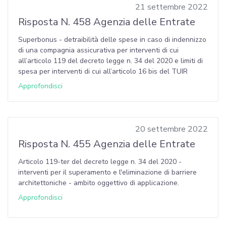
21 settembre 2022
Risposta N. 458 Agenzia delle Entrate
Superbonus - detraibilità delle spese in caso di indennizzo
di una compagnia assicurativa per interventi di cui
all’articolo 119 del decreto legge n. 34 del 2020 e limiti di
spesa per interventi di cui all’articolo 16 bis del TUIR
Approfondisci
20 settembre 2022
Risposta N. 455 Agenzia delle Entrate
Articolo 119-ter del decreto legge n. 34 del 2020 -
interventi per il superamento e l'eliminazione di barriere
architettoniche - ambito oggettivo di applicazione.
Approfondisci