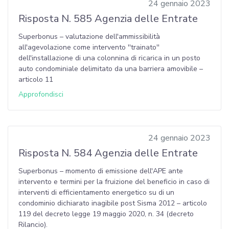
24 gennaio 2023
Risposta N. 585 Agenzia delle Entrate
Superbonus – valutazione dell'ammissibilità
all'agevolazione come intervento ''trainato''
dell'installazione di una colonnina di ricarica in un posto
auto condominiale delimitato da una barriera amovibile –
articolo 11
Approfondisci
24 gennaio 2023
Risposta N. 584 Agenzia delle Entrate
Superbonus – momento di emissione dell'APE ante
intervento e termini per la fruizione del beneficio in caso di
interventi di efficientamento energetico su di un
condominio dichiarato inagibile post Sisma 2012 – articolo
119 del decreto legge 19 maggio 2020, n. 34 (decreto
Rilancio).