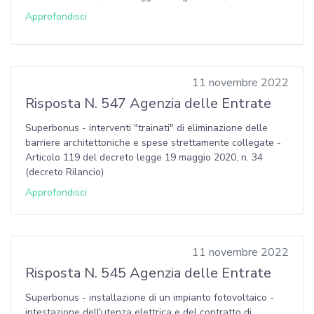
Approfondisci
11 novembre 2022
Risposta N. 547 Agenzia delle Entrate
Superbonus - interventi "trainati" di eliminazione delle
barriere architettoniche e spese strettamente collegate -
Articolo 119 del decreto legge 19 maggio 2020, n. 34
(decreto Rilancio)
Approfondisci
11 novembre 2022
Risposta N. 545 Agenzia delle Entrate
Superbonus - installazione di un impianto fotovoltaico -
intestazione dell'utenza elettrica e del contratto di