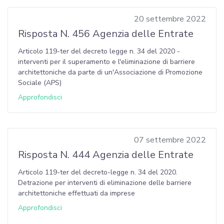
20 settembre 2022
Risposta N. 456 Agenzia delle Entrate
Articolo 119-ter del decreto legge n. 34 del 2020 -
interventi per il superamento e l'eliminazione di barriere
architettoniche da parte di un'Associazione di Promozione
Sociale (APS)
Approfondisci
07 settembre 2022
Risposta N. 444 Agenzia delle Entrate
Articolo 119-ter del decreto-legge n. 34 del 2020.
Detrazione per interventi di eliminazione delle barriere
architettoniche effettuati da imprese
Approfondisci