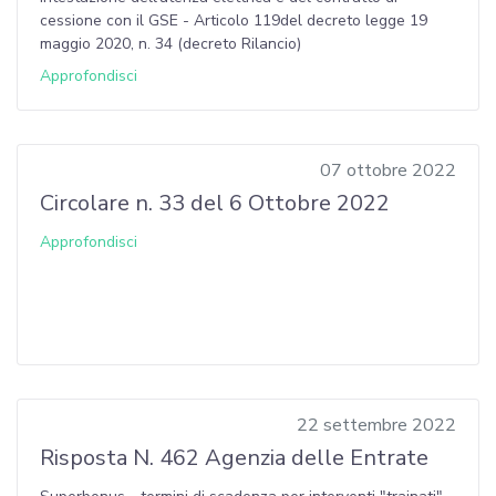
cessione con il GSE - Articolo 119del decreto legge 19
maggio 2020, n. 34 (decreto Rilancio)
Approfondisci
07 ottobre 2022
Circolare n. 33 del 6 Ottobre 2022
Approfondisci
22 settembre 2022
Risposta N. 462 Agenzia delle Entrate