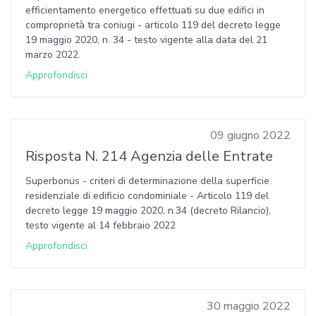
efficientamento energetico effettuati su due edifici in
comproprietà tra coniugi - articolo 119 del decreto legge
19 maggio 2020, n. 34 - testo vigente alla data del 21
marzo 2022.
Approfondisci
09 giugno 2022
Risposta N. 214 Agenzia delle Entrate
Superbonus - criteri di determinazione della superficie
residenziale di edificio condominiale - Articolo 119 del
decreto legge 19 maggio 2020, n.34 (decreto Rilancio),
testo vigente al 14 febbraio 2022
Approfondisci
30 maggio 2022