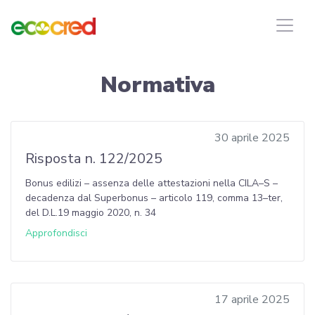
Normativa
30 aprile 2025
Risposta n. 122/2025
Bonus edilizi – assenza delle attestazioni nella CILA–S –
decadenza dal Superbonus – articolo 119, comma 13–ter,
del D.L.19 maggio 2020, n. 34
Approfondisci
17 aprile 2025