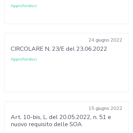
Approfondisci
24 giugno 2022
CIRCOLARE N. 23/E del 23.06.2022
Approfondisci
15 giugno 2022
Art. 10-bis, L. del 20.05.2022, n. 51 e
nuovo requisito delle SOA