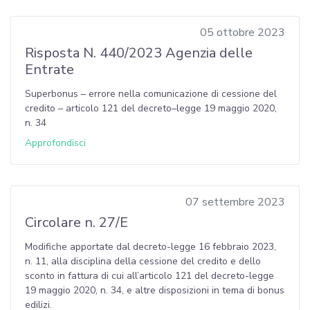
05 ottobre 2023
Risposta N. 440/2023 Agenzia delle
Entrate
Superbonus – errore nella comunicazione di cessione del
credito – articolo 121 del decreto–legge 19 maggio 2020,
n. 34
Approfondisci
07 settembre 2023
Circolare n. 27/E
Modifiche apportate dal decreto-legge 16 febbraio 2023,
n. 11, alla disciplina della cessione del credito e dello
sconto in fattura di cui all’articolo 121 del decreto-legge
19 maggio 2020, n. 34, e altre disposizioni in tema di bonus
edilizi.