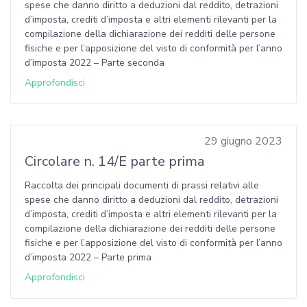
spese che danno diritto a deduzioni dal reddito, detrazioni
d’imposta, crediti d’imposta e altri elementi rilevanti per la
compilazione della dichiarazione dei redditi delle persone
fisiche e per l’apposizione del visto di conformità per l’anno
d’imposta 2022 – Parte seconda
Approfondisci
29 giugno 2023
Circolare n. 14/E parte prima
Raccolta dei principali documenti di prassi relativi alle
spese che danno diritto a deduzioni dal reddito, detrazioni
d’imposta, crediti d’imposta e altri elementi rilevanti per la
compilazione della dichiarazione dei redditi delle persone
fisiche e per l’apposizione del visto di conformità per l’anno
d’imposta 2022 – Parte prima
Approfondisci