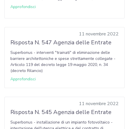
Approfondisci
11 novembre 2022
Risposta N. 547 Agenzia delle Entrate
Superbonus - interventi "trainati" di eliminazione delle
barriere architettoniche e spese strettamente collegate -
Articolo 119 del decreto legge 19 maggio 2020, n. 34
(decreto Rilancio)
Approfondisci
11 novembre 2022
Risposta N. 545 Agenzia delle Entrate
Superbonus - installazione di un impianto fotovoltaico -
intestazione dell'utenza elettrica e del contratto di