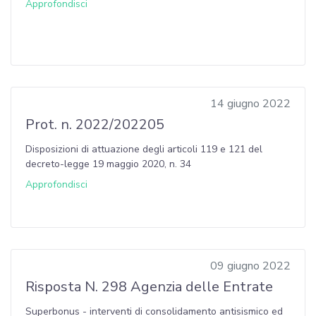
Approfondisci
14 giugno 2022
Prot. n. 2022/202205
Disposizioni di attuazione degli articoli 119 e 121 del
decreto-legge 19 maggio 2020, n. 34
Approfondisci
09 giugno 2022
Risposta N. 298 Agenzia delle Entrate
Superbonus - interventi di consolidamento antisismico ed