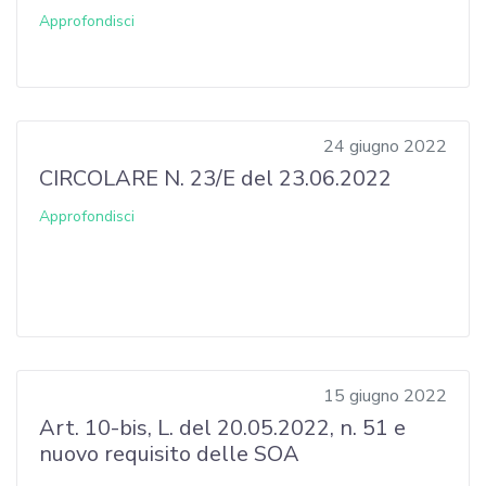
Approfondisci
24 giugno 2022
CIRCOLARE N. 23/E del 23.06.2022
Approfondisci
15 giugno 2022
Art. 10-bis, L. del 20.05.2022, n. 51 e
nuovo requisito delle SOA