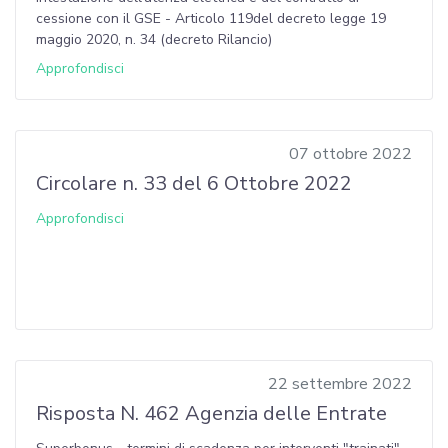
cessione con il GSE - Articolo 119del decreto legge 19
maggio 2020, n. 34 (decreto Rilancio)
Approfondisci
07 ottobre 2022
Circolare n. 33 del 6 Ottobre 2022
Approfondisci
22 settembre 2022
Risposta N. 462 Agenzia delle Entrate