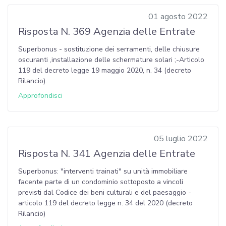
01 agosto 2022
Risposta N. 369 Agenzia delle Entrate
Superbonus - sostituzione dei serramenti, delle chiusure
oscuranti ,installazione delle schermature solari ;-Articolo
119 del decreto legge 19 maggio 2020, n. 34 (decreto
Rilancio).
Approfondisci
05 luglio 2022
Risposta N. 341 Agenzia delle Entrate
Superbonus: "interventi trainati" su unità immobiliare
facente parte di un condominio sottoposto a vincoli
previsti dal Codice dei beni culturali e del paesaggio -
articolo 119 del decreto legge n. 34 del 2020 (decreto
Rilancio)