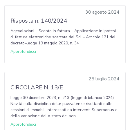
30 agosto 2024
Risposta n. 140/2024
Agevolazioni – Sconto in fattura – Applicazione in ipotesi
di fatture elettroniche scartate dal SdI – Articolo 121 del
decreto–legge 19 maggio 2020, n. 34
Approfondisci
25 luglio 2024
CIRCOLARE N. 13/E
Legge 30 dicembre 2023, n. 213 (legge di bilancio 2024) -
Novità sulla disciplina delle plusvalenze risultanti dalle
cessioni di immobili interessati da interventi Superbonus e
della variazione dello stato dei beni
Approfondisci