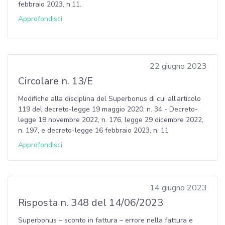
febbraio 2023, n.11.
Approfondisci
22 giugno 2023
Circolare n. 13/E
Modifiche alla disciplina del Superbonus di cui all’articolo
119 del decreto-legge 19 maggio 2020, n. 34 - Decreto-
legge 18 novembre 2022, n. 176, legge 29 dicembre 2022,
n. 197, e decreto-legge 16 febbraio 2023, n. 11
Approfondisci
14 giugno 2023
Risposta n. 348 del 14/06/2023
Superbonus – sconto in fattura – errore nella fattura e