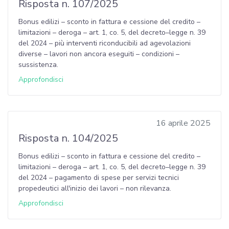
Risposta n. 107/2025
Bonus edilizi – sconto in fattura e cessione del credito –
limitazioni – deroga – art. 1, co. 5, del decreto–legge n. 39
del 2024 – più interventi riconducibili ad agevolazioni
diverse – lavori non ancora eseguiti – condizioni –
sussistenza.
Approfondisci
16 aprile 2025
Risposta n. 104/2025
Bonus edilizi – sconto in fattura e cessione del credito –
limitazioni – deroga – art. 1, co. 5, del decreto–legge n. 39
del 2024 – pagamento di spese per servizi tecnici
propedeutici all'inizio dei lavori – non rilevanza.
Approfondisci