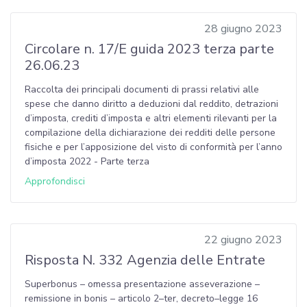
28 giugno 2023
Circolare n. 17/E guida 2023 terza parte
26.06.23
Raccolta dei principali documenti di prassi relativi alle
spese che danno diritto a deduzioni dal reddito, detrazioni
d’imposta, crediti d’imposta e altri elementi rilevanti per la
compilazione della dichiarazione dei redditi delle persone
fisiche e per l’apposizione del visto di conformità per l’anno
d’imposta 2022 - Parte terza
Approfondisci
22 giugno 2023
Risposta N. 332 Agenzia delle Entrate
Superbonus – omessa presentazione asseverazione –
remissione in bonis – articolo 2–ter, decreto–legge 16