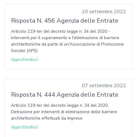
20 settembre 2022
Risposta N. 456 Agenzia delle Entrate
Articolo 119-ter del decreto legge n. 34 del 2020 -
interventi per il superamento e l'eliminazione di barriere
architettoniche da parte di un'Associazione di Promozione
Sociale (APS)
Approfondisci
07 settembre 2022
Risposta N. 444 Agenzia delle Entrate
Articolo 119-ter del decreto-legge n. 34 del 2020.
Detrazione per interventi di eliminazione delle barriere
architettoniche effettuati da imprese
Approfondisci