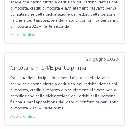
spese che danno diritto a deduzioni dal reddito, detrazioni
d’imposta, crediti d’imposta e altri elementi rilevanti per la
compilazione della dichiarazione dei redditi delle persone
fisiche e per l’apposizione del visto di conformità per l’anno
d’imposta 2022 – Parte seconda
Approfondisci
29 giugno 2023
Circolare n. 14/E parte prima
Raccolta dei principali documenti di prassi relativi alle
spese che danno diritto a deduzioni dal reddito, detrazioni
d’imposta, crediti d’imposta e altri elementi rilevanti per la
compilazione della dichiarazione dei redditi delle persone
fisiche e per l’apposizione del visto di conformità per l’anno
d’imposta 2022 – Parte prima
Approfondisci