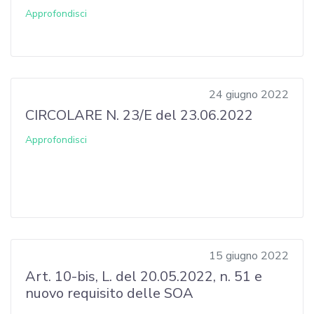
Approfondisci
24 giugno 2022
CIRCOLARE N. 23/E del 23.06.2022
Approfondisci
15 giugno 2022
Art. 10-bis, L. del 20.05.2022, n. 51 e
nuovo requisito delle SOA