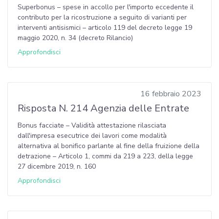
Superbonus – spese in accollo per l'importo eccedente il
contributo per la ricostruzione a seguito di varianti per
interventi antisismici – articolo 119 del decreto legge 19
maggio 2020, n. 34 (decreto Rilancio)
Approfondisci
16 febbraio 2023
Risposta N. 214 Agenzia delle Entrate
Bonus facciate – Validità attestazione rilasciata
dall'impresa esecutrice dei lavori come modalità
alternativa al bonifico parlante al fine della fruizione della
detrazione – Articolo 1, commi da 219 a 223, della legge
27 dicembre 2019, n. 160
Approfondisci