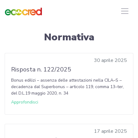
Normativa
30 aprile 2025
Risposta n. 122/2025
Bonus edilizi – assenza delle attestazioni nella CILA–S –
decadenza dal Superbonus – articolo 119, comma 13–ter,
del D.L.19 maggio 2020, n. 34
Approfondisci
17 aprile 2025