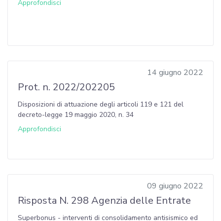
Approfondisci
14 giugno 2022
Prot. n. 2022/202205
Disposizioni di attuazione degli articoli 119 e 121 del
decreto-legge 19 maggio 2020, n. 34
Approfondisci
09 giugno 2022
Risposta N. 298 Agenzia delle Entrate
Superbonus - interventi di consolidamento antisismico ed