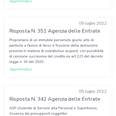
Approfondisci
05 luglio 2022
Risposta N. 351 Agenzia delle Entrate
Proprietario di un immobile pervenuto giusto atto di
permuta a favore di terzo e fruizione della detrazione
prevista in materia di sismabonus acquisti, con possibilità
di cessione successiva del credito ex art 121 del decreto
legge n. 34 del 2020.
Approfondisci
05 luglio 2022
Risposta N. 342 Agenzia delle Entrate
ASP (Aziende di Servizio alla Persona) e Superbonus.
Assenza dei presupposti soggettivi