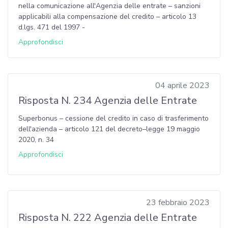
nella comunicazione all'Agenzia delle entrate – sanzioni
applicabili alla compensazione del credito – articolo 13
d.lgs. 471 del 1997 -
Approfondisci
04 aprile 2023
Risposta N. 234 Agenzia delle Entrate
Superbonus – cessione del credito in caso di trasferimento
dell'azienda – articolo 121 del decreto–legge 19 maggio
2020, n. 34
Approfondisci
23 febbraio 2023
Risposta N. 222 Agenzia delle Entrate