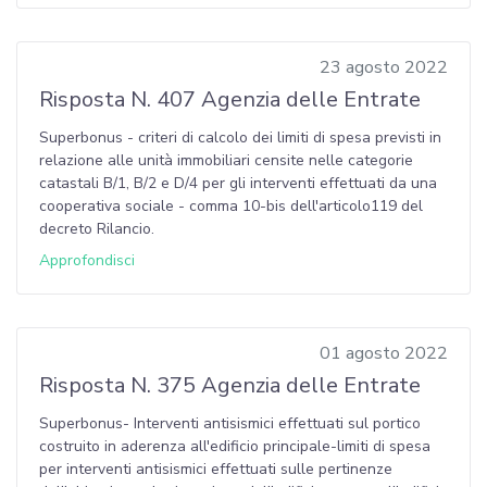
23 agosto 2022
Risposta N. 407 Agenzia delle Entrate
Superbonus - criteri di calcolo dei limiti di spesa previsti in
relazione alle unità immobiliari censite nelle categorie
catastali B/1, B/2 e D/4 per gli interventi effettuati da una
cooperativa sociale - comma 10-bis dell'articolo119 del
decreto Rilancio.
Approfondisci
01 agosto 2022
Risposta N. 375 Agenzia delle Entrate
Superbonus- Interventi antisismici effettuati sul portico
costruito in aderenza all'edificio principale-limiti di spesa
per interventi antisismici effettuati sulle pertinenze