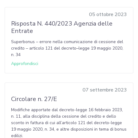
05 ottobre 2023
Risposta N. 440/2023 Agenzia delle
Entrate
Superbonus – errore nella comunicazione di cessione del
credito – articolo 121 del decreto–legge 19 maggio 2020,
n. 34
Approfondisci
07 settembre 2023
Circolare n. 27/E
Modifiche apportate dal decreto-legge 16 febbraio 2023,
n. 11, alla disciplina della cessione del credito e dello
sconto in fattura di cui all’articolo 121 del decreto-legge
19 maggio 2020, n. 34, e altre disposizioni in tema di bonus
edilizi.