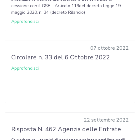
cessione con il GSE - Articolo 119del decreto legge 19
maggio 2020, n. 34 (decreto Rilancio)
Approfondisci
07 ottobre 2022
Circolare n. 33 del 6 Ottobre 2022
Approfondisci
22 settembre 2022
Risposta N. 462 Agenzia delle Entrate