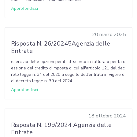
Approfondisci
20 marzo 2025
Risposta N. 26/20245Agenzia delle
Entrate
esercizio delle opzioni per il cd. sconto in fattura o per la c
essione del credito d'imposta di cui all'articolo 121 del dec
reto legge n. 34 del 2020 a seguito dell'entrata in vigore d
el decreto legge n. 39 del 2024
Approfondisci
18 ottobre 2024
Risposta N. 199/2024 Agenzia delle
Entrate