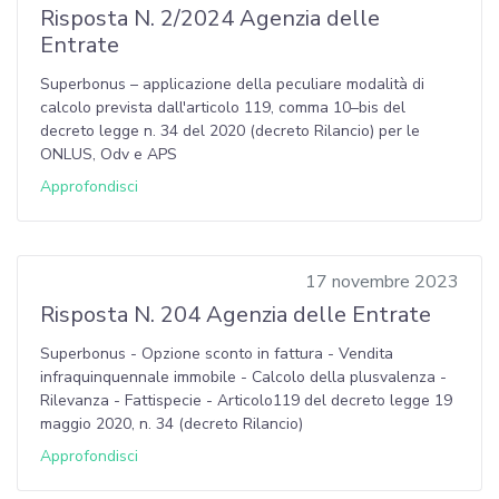
Risposta N. 2/2024 Agenzia delle
Entrate
Superbonus – applicazione della peculiare modalità di
calcolo prevista dall'articolo 119, comma 10–bis del
decreto legge n. 34 del 2020 (decreto Rilancio) per le
ONLUS, Odv e APS
Approfondisci
17 novembre 2023
Risposta N. 204 Agenzia delle Entrate
Superbonus - Opzione sconto in fattura - Vendita
infraquinquennale immobile - Calcolo della plusvalenza -
Rilevanza - Fattispecie - Articolo119 del decreto legge 19
maggio 2020, n. 34 (decreto Rilancio)
Approfondisci