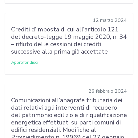
12 marzo 2024
Crediti d’imposta di cui all’articolo 121
del decreto-legge 19 maggio 2020, n. 34
– rifiuto delle cessioni dei crediti
successive alla prima già accettate
Approfondisci
26 febbraio 2024
Comunicazioni all’anagrafe tributaria dei
dati relativi agli interventi di recupero
del patrimonio edilizio e di riqualificazione
energetica effettuati su parti comuni di
edifici residenziali. Modifiche al
Provvedimento n. 19969 del 27 gennaio