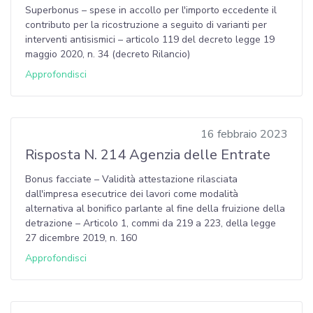
Superbonus – spese in accollo per l'importo eccedente il
contributo per la ricostruzione a seguito di varianti per
interventi antisismici – articolo 119 del decreto legge 19
maggio 2020, n. 34 (decreto Rilancio)
Approfondisci
16 febbraio 2023
Risposta N. 214 Agenzia delle Entrate
Bonus facciate – Validità attestazione rilasciata
dall'impresa esecutrice dei lavori come modalità
alternativa al bonifico parlante al fine della fruizione della
detrazione – Articolo 1, commi da 219 a 223, della legge
27 dicembre 2019, n. 160
Approfondisci