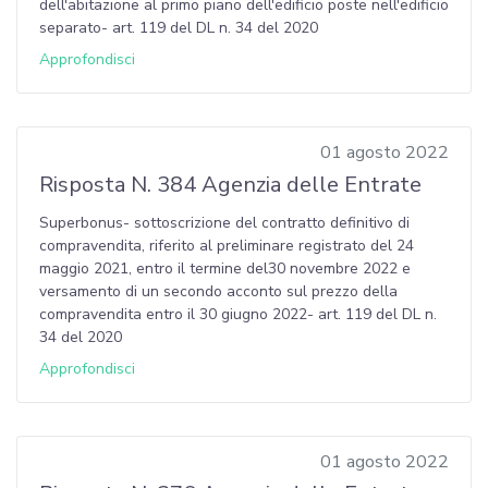
dell'abitazione al primo piano dell'edificio poste nell'edificio
separato- art. 119 del DL n. 34 del 2020
Approfondisci
01 agosto 2022
Risposta N. 384 Agenzia delle Entrate
Superbonus- sottoscrizione del contratto definitivo di
compravendita, riferito al preliminare registrato del 24
maggio 2021, entro il termine del30 novembre 2022 e
versamento di un secondo acconto sul prezzo della
compravendita entro il 30 giugno 2022- art. 119 del DL n.
34 del 2020
Approfondisci
01 agosto 2022