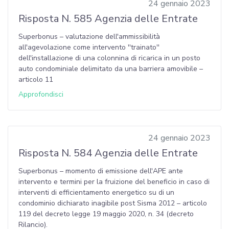
24 gennaio 2023
Risposta N. 585 Agenzia delle Entrate
Superbonus – valutazione dell'ammissibilità
all'agevolazione come intervento ''trainato''
dell'installazione di una colonnina di ricarica in un posto
auto condominiale delimitato da una barriera amovibile –
articolo 11
Approfondisci
24 gennaio 2023
Risposta N. 584 Agenzia delle Entrate
Superbonus – momento di emissione dell'APE ante
intervento e termini per la fruizione del beneficio in caso di
interventi di efficientamento energetico su di un
condominio dichiarato inagibile post Sisma 2012 – articolo
119 del decreto legge 19 maggio 2020, n. 34 (decreto
Rilancio).