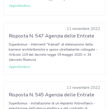
Approfondisci
11 novembre 2022
Risposta N. 547 Agenzia delle Entrate
Superbonus - interventi "trainati" di eliminazione delle
barriere architettoniche e spese strettamente collegate -
Articolo 119 del decreto legge 19 maggio 2020, n. 34
(decreto Rilancio)
Approfondisci
11 novembre 2022
Risposta N. 545 Agenzia delle Entrate
Superbonus - installazione di un impianto fotovoltaico -
intestazione dell'utenza elettrica e del contratto di