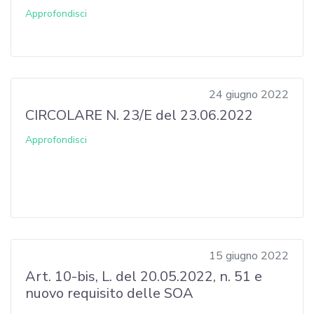
Approfondisci
24 giugno 2022
CIRCOLARE N. 23/E del 23.06.2022
Approfondisci
15 giugno 2022
Art. 10-bis, L. del 20.05.2022, n. 51 e
nuovo requisito delle SOA