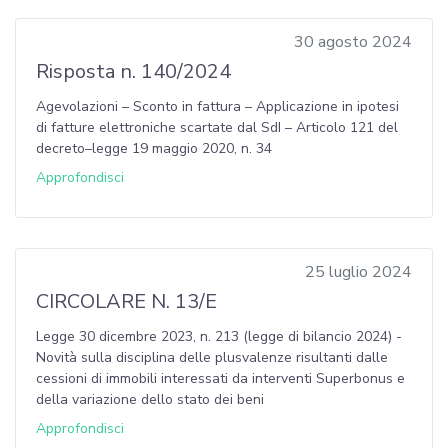
30 agosto 2024
Risposta n. 140/2024
Agevolazioni – Sconto in fattura – Applicazione in ipotesi
di fatture elettroniche scartate dal SdI – Articolo 121 del
decreto–legge 19 maggio 2020, n. 34
Approfondisci
25 luglio 2024
CIRCOLARE N. 13/E
Legge 30 dicembre 2023, n. 213 (legge di bilancio 2024) -
Novità sulla disciplina delle plusvalenze risultanti dalle
cessioni di immobili interessati da interventi Superbonus e
della variazione dello stato dei beni
Approfondisci