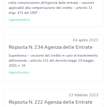
nella comunicazione all'Agenzia delle entrate – sanzioni
applicabili alla compensazione del credito – articolo 13
d.lgs. 471 del 1997 -
Approfondisci
04 aprile 2023
Risposta N. 234 Agenzia delle Entrate
Superbonus – cessione del credito in caso di trasferimento
dell'azienda – articolo 121 del decreto–legge 19 maggio
2020, n. 34
Approfondisci
23 febbraio 2023
Risposta N. 222 Agenzia delle Entrate