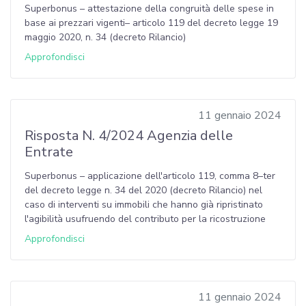
Superbonus – attestazione della congruità delle spese in
base ai prezzari vigenti– articolo 119 del decreto legge 19
maggio 2020, n. 34 (decreto Rilancio)
Approfondisci
11 gennaio 2024
Risposta N. 4/2024 Agenzia delle
Entrate
Superbonus – applicazione dell'articolo 119, comma 8–ter
del decreto legge n. 34 del 2020 (decreto Rilancio) nel
caso di interventi su immobili che hanno già ripristinato
l'agibilità usufruendo del contributo per la ricostruzione
Approfondisci
11 gennaio 2024