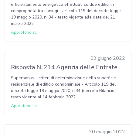
efficientamento energetico effettuati su due edifici in
comproprietà tra coniugi - articolo 119 del decreto legge
19 maggio 2020, n. 34 - testo vigente alla data del 21
marzo 2022.
Approfondisci
09 giugno 2022
Risposta N. 214 Agenzia delle Entrate
Superbonus - criteri di determinazione della superficie
residenziale di edificio condominiale - Articolo 119 del
decreto legge 19 maggio 2020, n.34 (decreto Rilancio),
testo vigente al 14 febbraio 2022
Approfondisci
30 maggio 2022