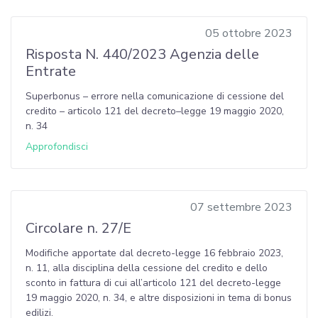
05 ottobre 2023
Risposta N. 440/2023 Agenzia delle
Entrate
Superbonus – errore nella comunicazione di cessione del
credito – articolo 121 del decreto–legge 19 maggio 2020,
n. 34
Approfondisci
07 settembre 2023
Circolare n. 27/E
Modifiche apportate dal decreto-legge 16 febbraio 2023,
n. 11, alla disciplina della cessione del credito e dello
sconto in fattura di cui all’articolo 121 del decreto-legge
19 maggio 2020, n. 34, e altre disposizioni in tema di bonus
edilizi.