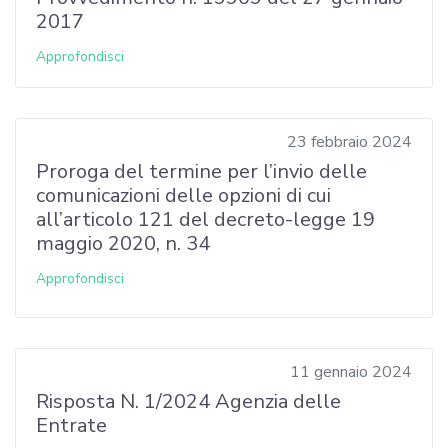
2017
Approfondisci
23 febbraio 2024
Proroga del termine per l’invio delle
comunicazioni delle opzioni di cui
all’articolo 121 del decreto-legge 19
maggio 2020, n. 34
Approfondisci
11 gennaio 2024
Risposta N. 1/2024 Agenzia delle
Entrate