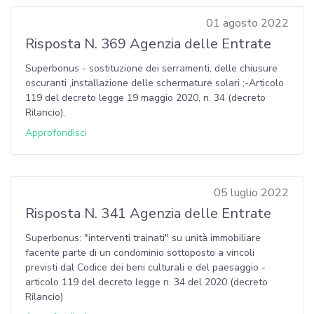
01 agosto 2022
Risposta N. 369 Agenzia delle Entrate
Superbonus - sostituzione dei serramenti, delle chiusure
oscuranti ,installazione delle schermature solari ;-Articolo
119 del decreto legge 19 maggio 2020, n. 34 (decreto
Rilancio).
Approfondisci
05 luglio 2022
Risposta N. 341 Agenzia delle Entrate
Superbonus: "interventi trainati" su unità immobiliare
facente parte di un condominio sottoposto a vincoli
previsti dal Codice dei beni culturali e del paesaggio -
articolo 119 del decreto legge n. 34 del 2020 (decreto
Rilancio)