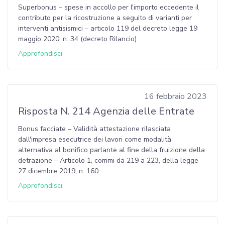
Superbonus – spese in accollo per l'importo eccedente il
contributo per la ricostruzione a seguito di varianti per
interventi antisismici – articolo 119 del decreto legge 19
maggio 2020, n. 34 (decreto Rilancio)
Approfondisci
16 febbraio 2023
Risposta N. 214 Agenzia delle Entrate
Bonus facciate – Validità attestazione rilasciata
dall'impresa esecutrice dei lavori come modalità
alternativa al bonifico parlante al fine della fruizione della
detrazione – Articolo 1, commi da 219 a 223, della legge
27 dicembre 2019, n. 160
Approfondisci