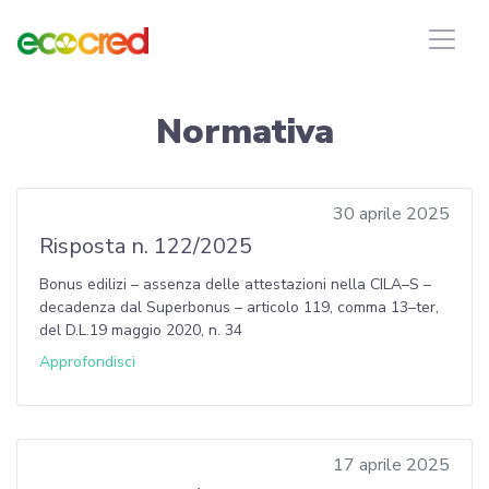
Normativa
30 aprile 2025
Risposta n. 122/2025
Bonus edilizi – assenza delle attestazioni nella CILA–S –
decadenza dal Superbonus – articolo 119, comma 13–ter,
del D.L.19 maggio 2020, n. 34
Approfondisci
17 aprile 2025