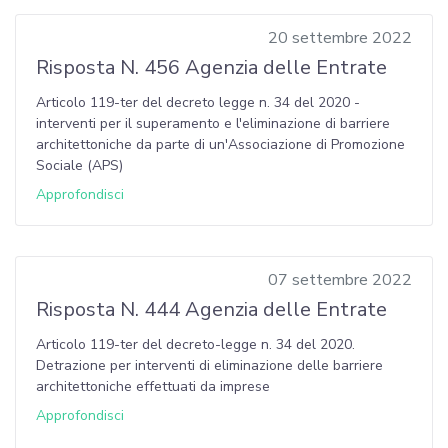
20 settembre 2022
Risposta N. 456 Agenzia delle Entrate
Articolo 119-ter del decreto legge n. 34 del 2020 -
interventi per il superamento e l'eliminazione di barriere
architettoniche da parte di un'Associazione di Promozione
Sociale (APS)
Approfondisci
07 settembre 2022
Risposta N. 444 Agenzia delle Entrate
Articolo 119-ter del decreto-legge n. 34 del 2020.
Detrazione per interventi di eliminazione delle barriere
architettoniche effettuati da imprese
Approfondisci