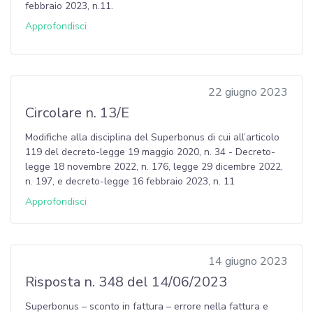
febbraio 2023, n.11.
Approfondisci
22 giugno 2023
Circolare n. 13/E
Modifiche alla disciplina del Superbonus di cui all’articolo
119 del decreto-legge 19 maggio 2020, n. 34 - Decreto-
legge 18 novembre 2022, n. 176, legge 29 dicembre 2022,
n. 197, e decreto-legge 16 febbraio 2023, n. 11
Approfondisci
14 giugno 2023
Risposta n. 348 del 14/06/2023
Superbonus – sconto in fattura – errore nella fattura e