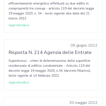
efficientamento energetico effettuati su due edifici in
comproprietà tra coniugi - articolo 119 del decreto legge
19 maggio 2020, n. 34 - testo vigente alla data del 21
marzo 2022.
Approfondisci
09 giugno 2022
Risposta N. 214 Agenzia delle Entrate
Superbonus - criteri di determinazione della superficie
residenziale di edificio condominiale - Articolo 119 del
decreto legge 19 maggio 2020, n.34 (decreto Rilancio),
testo vigente al 14 febbraio 2022
Approfondisci
30 maggio 2022