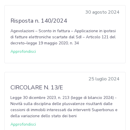
30 agosto 2024
Risposta n. 140/2024
Agevolazioni – Sconto in fattura – Applicazione in ipotesi
di fatture elettroniche scartate dal SdI – Articolo 121 del
decreto–legge 19 maggio 2020, n. 34
Approfondisci
25 luglio 2024
CIRCOLARE N. 13/E
Legge 30 dicembre 2023, n. 213 (legge di bilancio 2024) -
Novità sulla disciplina delle plusvalenze risultanti dalle
cessioni di immobili interessati da interventi Superbonus e
della variazione dello stato dei beni
Approfondisci