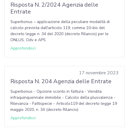
Risposta N. 2/2024 Agenzia delle
Entrate
Superbonus – applicazione della peculiare modalità di
calcolo prevista dall'articolo 119, comma 10–bis del
decreto legge n. 34 del 2020 (decreto Rilancio) per le
ONLUS, Odv e APS
Approfondisci
17 novembre 2023
Risposta N. 204 Agenzia delle Entrate
Superbonus - Opzione sconto in fattura - Vendita
infraquinquennale immobile - Calcolo della plusvalenza -
Rilevanza - Fattispecie - Articolo119 del decreto legge 19
maggio 2020, n. 34 (decreto Rilancio)
Approfondisci