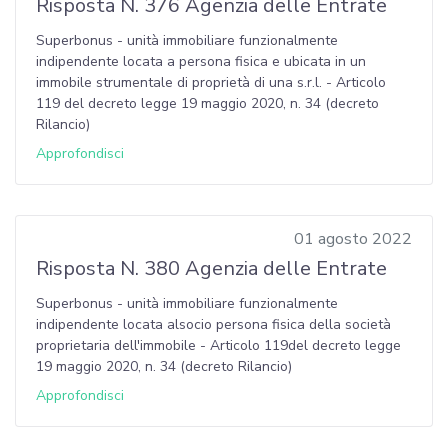
Risposta N. 376 Agenzia delle Entrate
Superbonus - unità immobiliare funzionalmente
indipendente locata a persona fisica e ubicata in un
immobile strumentale di proprietà di una s.r.l. - Articolo
119 del decreto legge 19 maggio 2020, n. 34 (decreto
Rilancio)
Approfondisci
01 agosto 2022
Risposta N. 380 Agenzia delle Entrate
Superbonus - unità immobiliare funzionalmente
indipendente locata alsocio persona fisica della società
proprietaria dell'immobile - Articolo 119del decreto legge
19 maggio 2020, n. 34 (decreto Rilancio)
Approfondisci