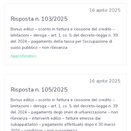
16 aprile 2025
Risposta n. 103/2025
Bonus edilizi – sconto in fattura e cessione del credito –
limitazioni – deroga – art. 1, co. 5, del decreto–legge n. 39
del 2024 – pagamento della tassa per l'occupazione di
suolo pubblico – non rilevanza
Approfondisci
16 aprile 2025
Risposta n. 105/2025
Bonus edilizi – sconto in fattura e cessione del credito –
limitazioni – deroga – art. 1, co. 5, del decreto–legge n. 39
del 2024 – pagamento degli oneri di urbanizzazione – non
rilevanza – interventi edilizi – fatture emesse dai
subappaltatori – pagamento effettuato dopo il 30 marzo
2024 – condizioni – non sussistenza.