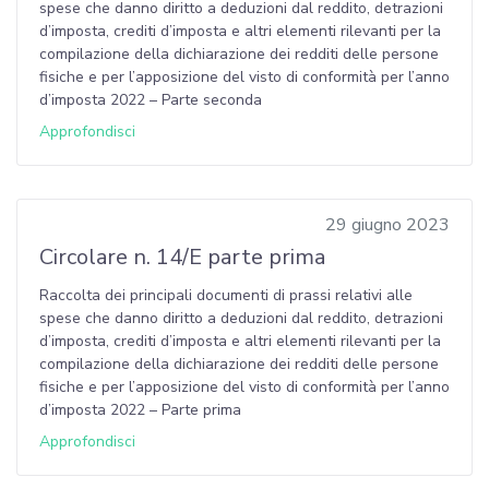
spese che danno diritto a deduzioni dal reddito, detrazioni
d’imposta, crediti d’imposta e altri elementi rilevanti per la
compilazione della dichiarazione dei redditi delle persone
fisiche e per l’apposizione del visto di conformità per l’anno
d’imposta 2022 – Parte seconda
Approfondisci
29 giugno 2023
Circolare n. 14/E parte prima
Raccolta dei principali documenti di prassi relativi alle
spese che danno diritto a deduzioni dal reddito, detrazioni
d’imposta, crediti d’imposta e altri elementi rilevanti per la
compilazione della dichiarazione dei redditi delle persone
fisiche e per l’apposizione del visto di conformità per l’anno
d’imposta 2022 – Parte prima
Approfondisci