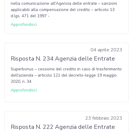
nella comunicazione all'Agenzia delle entrate – sanzioni
applicabili alla compensazione del credito – articolo 13
d.lgs. 471 del 1997 -
Approfondisci
04 aprile 2023
Risposta N. 234 Agenzia delle Entrate
Superbonus – cessione del credito in caso di trasferimento
dell'azienda – articolo 121 del decreto–legge 19 maggio
2020, n. 34
Approfondisci
23 febbraio 2023
Risposta N. 222 Agenzia delle Entrate