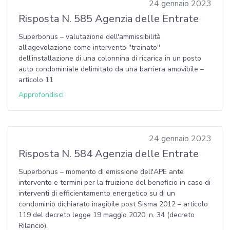
24 gennaio 2023
Risposta N. 585 Agenzia delle Entrate
Superbonus – valutazione dell'ammissibilità
all'agevolazione come intervento ''trainato''
dell'installazione di una colonnina di ricarica in un posto
auto condominiale delimitato da una barriera amovibile –
articolo 11
Approfondisci
24 gennaio 2023
Risposta N. 584 Agenzia delle Entrate
Superbonus – momento di emissione dell'APE ante
intervento e termini per la fruizione del beneficio in caso di
interventi di efficientamento energetico su di un
condominio dichiarato inagibile post Sisma 2012 – articolo
119 del decreto legge 19 maggio 2020, n. 34 (decreto
Rilancio).