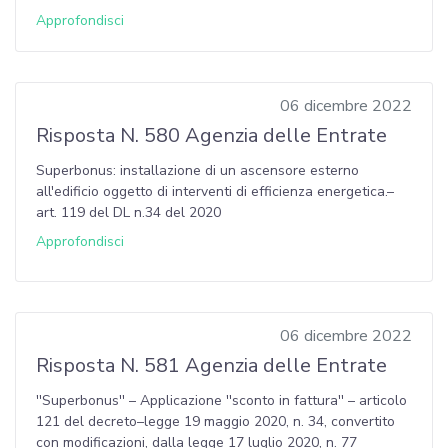
Approfondisci
06 dicembre 2022
Risposta N. 580 Agenzia delle Entrate
Superbonus: installazione di un ascensore esterno
all'edificio oggetto di interventi di efficienza energetica.–
art. 119 del DL n.34 del 2020
Approfondisci
06 dicembre 2022
Risposta N. 581 Agenzia delle Entrate
''Superbonus'' – Applicazione ''sconto in fattura'' – articolo
121 del decreto–legge 19 maggio 2020, n. 34, convertito
con modificazioni, dalla legge 17 luglio 2020, n. 77