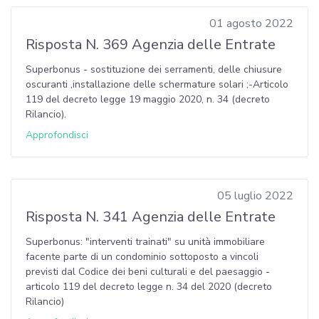
01 agosto 2022
Risposta N. 369 Agenzia delle Entrate
Superbonus - sostituzione dei serramenti, delle chiusure
oscuranti ,installazione delle schermature solari ;-Articolo
119 del decreto legge 19 maggio 2020, n. 34 (decreto
Rilancio).
Approfondisci
05 luglio 2022
Risposta N. 341 Agenzia delle Entrate
Superbonus: "interventi trainati" su unità immobiliare
facente parte di un condominio sottoposto a vincoli
previsti dal Codice dei beni culturali e del paesaggio -
articolo 119 del decreto legge n. 34 del 2020 (decreto
Rilancio)