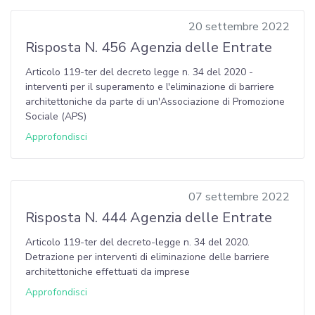
20 settembre 2022
Risposta N. 456 Agenzia delle Entrate
Articolo 119-ter del decreto legge n. 34 del 2020 -
interventi per il superamento e l'eliminazione di barriere
architettoniche da parte di un'Associazione di Promozione
Sociale (APS)
Approfondisci
07 settembre 2022
Risposta N. 444 Agenzia delle Entrate
Articolo 119-ter del decreto-legge n. 34 del 2020.
Detrazione per interventi di eliminazione delle barriere
architettoniche effettuati da imprese
Approfondisci