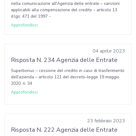
nella comunicazione all'Agenzia delle entrate – sanzioni
applicabili alla compensazione del credito – articolo 13
d.lgs. 471 del 1997 -
Approfondisci
04 aprile 2023
Risposta N. 234 Agenzia delle Entrate
Superbonus – cessione del credito in caso di trasferimento
dell'azienda – articolo 121 del decreto–legge 19 maggio
2020, n. 34
Approfondisci
23 febbraio 2023
Risposta N. 222 Agenzia delle Entrate