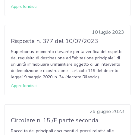
Approfondisci
10 luglio 2023
Risposta n. 377 del 10/07/2023
Superbonus: momento rilevante per la verifica del rispetto
del requisito di destinazione ad ''abitazione principale'' di
un'unità immobiliare unifamiliare oggetto di un intervento
di demolizione e ricostruzione – articolo 119 del decreto
legge19 maggio 2020, n. 34 (decreto Rilancio).
Approfondisci
29 giugno 2023
Circolare n. 15 /E parte seconda
Raccolta dei principali documenti di prassi relativi alle