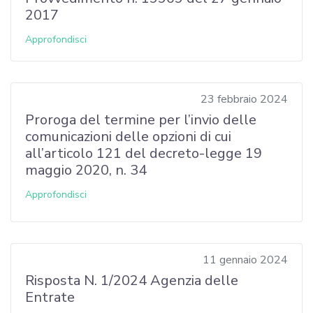
2017
Approfondisci
23 febbraio 2024
Proroga del termine per l’invio delle
comunicazioni delle opzioni di cui
all’articolo 121 del decreto-legge 19
maggio 2020, n. 34
Approfondisci
11 gennaio 2024
Risposta N. 1/2024 Agenzia delle
Entrate