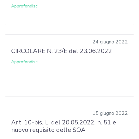
Approfondisci
24 giugno 2022
CIRCOLARE N. 23/E del 23.06.2022
Approfondisci
15 giugno 2022
Art. 10-bis, L. del 20.05.2022, n. 51 e
nuovo requisito delle SOA