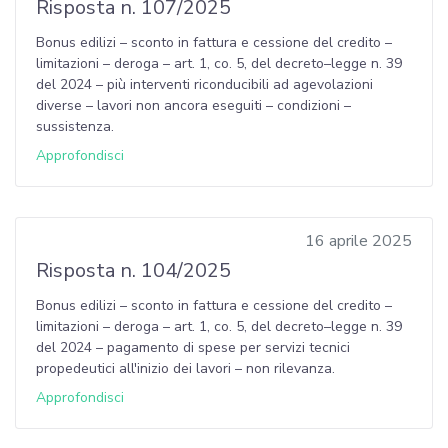
Risposta n. 107/2025
Bonus edilizi – sconto in fattura e cessione del credito –
limitazioni – deroga – art. 1, co. 5, del decreto–legge n. 39
del 2024 – più interventi riconducibili ad agevolazioni
diverse – lavori non ancora eseguiti – condizioni –
sussistenza.
Approfondisci
16 aprile 2025
Risposta n. 104/2025
Bonus edilizi – sconto in fattura e cessione del credito –
limitazioni – deroga – art. 1, co. 5, del decreto–legge n. 39
del 2024 – pagamento di spese per servizi tecnici
propedeutici all'inizio dei lavori – non rilevanza.
Approfondisci