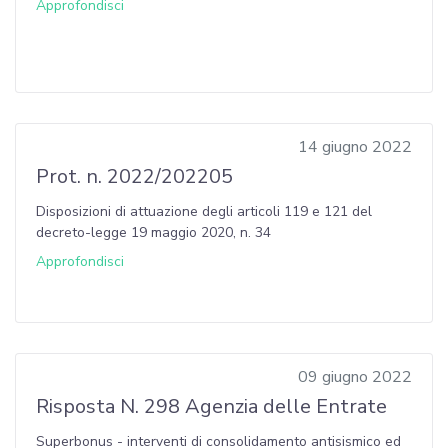
Approfondisci
14 giugno 2022
Prot. n. 2022/202205
Disposizioni di attuazione degli articoli 119 e 121 del
decreto-legge 19 maggio 2020, n. 34
Approfondisci
09 giugno 2022
Risposta N. 298 Agenzia delle Entrate
Superbonus - interventi di consolidamento antisismico ed