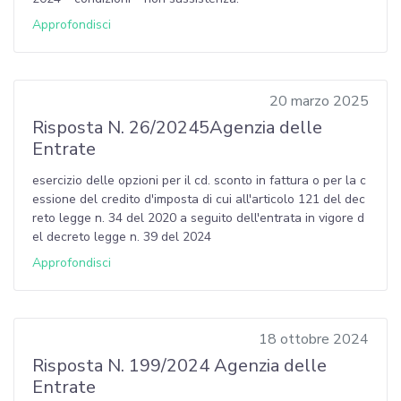
Approfondisci
20 marzo 2025
Risposta N. 26/20245Agenzia delle
Entrate
esercizio delle opzioni per il cd. sconto in fattura o per la c
essione del credito d'imposta di cui all'articolo 121 del dec
reto legge n. 34 del 2020 a seguito dell'entrata in vigore d
el decreto legge n. 39 del 2024
Approfondisci
18 ottobre 2024
Risposta N. 199/2024 Agenzia delle
Entrate