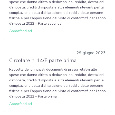
spese che danno diritto a deduzioni dal reddito, detrazioni
d’imposta, crediti d’imposta e altri elementi rilevanti per la
compilazione della dichiarazione dei redditi delle persone
fisiche e per l’apposizione del visto di conformità per l’anno
d’imposta 2022 – Parte seconda
Approfondisci
29 giugno 2023
Circolare n. 14/E parte prima
Raccolta dei principali documenti di prassi relativi alle
spese che danno diritto a deduzioni dal reddito, detrazioni
d’imposta, crediti d’imposta e altri elementi rilevanti per la
compilazione della dichiarazione dei redditi delle persone
fisiche e per l’apposizione del visto di conformità per l’anno
d’imposta 2022 – Parte prima
Approfondisci