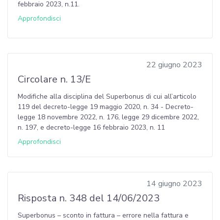
febbraio 2023, n.11.
Approfondisci
22 giugno 2023
Circolare n. 13/E
Modifiche alla disciplina del Superbonus di cui all’articolo
119 del decreto-legge 19 maggio 2020, n. 34 - Decreto-
legge 18 novembre 2022, n. 176, legge 29 dicembre 2022,
n. 197, e decreto-legge 16 febbraio 2023, n. 11
Approfondisci
14 giugno 2023
Risposta n. 348 del 14/06/2023
Superbonus – sconto in fattura – errore nella fattura e