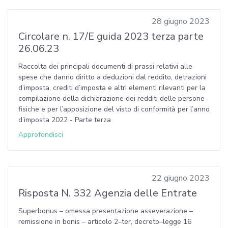
28 giugno 2023
Circolare n. 17/E guida 2023 terza parte
26.06.23
Raccolta dei principali documenti di prassi relativi alle
spese che danno diritto a deduzioni dal reddito, detrazioni
d’imposta, crediti d’imposta e altri elementi rilevanti per la
compilazione della dichiarazione dei redditi delle persone
fisiche e per l’apposizione del visto di conformità per l’anno
d’imposta 2022 - Parte terza
Approfondisci
22 giugno 2023
Risposta N. 332 Agenzia delle Entrate
Superbonus – omessa presentazione asseverazione –
remissione in bonis – articolo 2–ter, decreto–legge 16