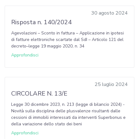
30 agosto 2024
Risposta n. 140/2024
Agevolazioni – Sconto in fattura – Applicazione in ipotesi
di fatture elettroniche scartate dal SdI – Articolo 121 del
decreto–legge 19 maggio 2020, n. 34
Approfondisci
25 luglio 2024
CIRCOLARE N. 13/E
Legge 30 dicembre 2023, n. 213 (legge di bilancio 2024) -
Novità sulla disciplina delle plusvalenze risultanti dalle
cessioni di immobili interessati da interventi Superbonus e
della variazione dello stato dei beni
Approfondisci