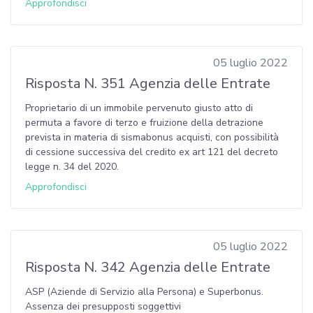
Approfondisci
05 luglio 2022
Risposta N. 351 Agenzia delle Entrate
Proprietario di un immobile pervenuto giusto atto di
permuta a favore di terzo e fruizione della detrazione
prevista in materia di sismabonus acquisti, con possibilità
di cessione successiva del credito ex art 121 del decreto
legge n. 34 del 2020.
Approfondisci
05 luglio 2022
Risposta N. 342 Agenzia delle Entrate
ASP (Aziende di Servizio alla Persona) e Superbonus.
Assenza dei presupposti soggettivi