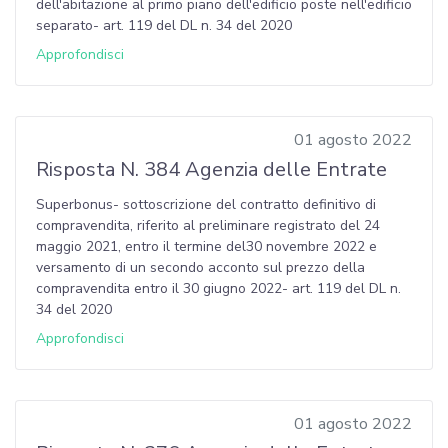
dell'abitazione al primo piano dell'edificio poste nell'edificio
separato- art. 119 del DL n. 34 del 2020
Approfondisci
01 agosto 2022
Risposta N. 384 Agenzia delle Entrate
Superbonus- sottoscrizione del contratto definitivo di
compravendita, riferito al preliminare registrato del 24
maggio 2021, entro il termine del30 novembre 2022 e
versamento di un secondo acconto sul prezzo della
compravendita entro il 30 giugno 2022- art. 119 del DL n.
34 del 2020
Approfondisci
01 agosto 2022