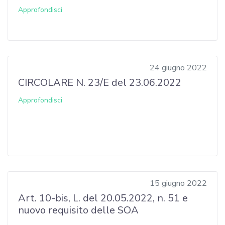
Approfondisci
24 giugno 2022
CIRCOLARE N. 23/E del 23.06.2022
Approfondisci
15 giugno 2022
Art. 10-bis, L. del 20.05.2022, n. 51 e
nuovo requisito delle SOA