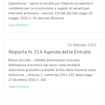
Superbonus – spese in accollo per l'importo eccedente il
contributo per la ricostruzione a seguito di varianti per
interventi antisismici – articolo 119 del decreto legge 19
maggio 2020, n. 34 (decreto Rilancio)
Approfondisci
16 febbraio 2023
Risposta N. 214 Agenzia delle Entrate
Bonus facciate – Validità attestazione rilasciata
dall'impresa esecutrice dei lavori come modalità
alternativa al bonifico parlante al fine della fruizione della
detrazione – Articolo 1, commi da 219 a 223, della legge
27 dicembre 2019, n. 160
Approfondisci