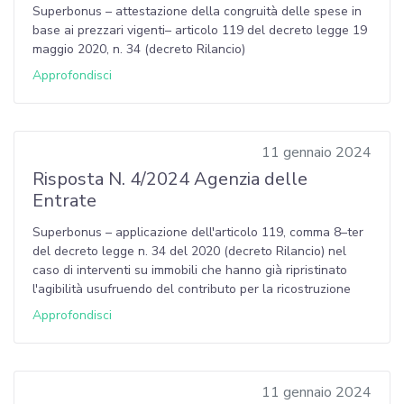
Superbonus – attestazione della congruità delle spese in
base ai prezzari vigenti– articolo 119 del decreto legge 19
maggio 2020, n. 34 (decreto Rilancio)
Approfondisci
11 gennaio 2024
Risposta N. 4/2024 Agenzia delle
Entrate
Superbonus – applicazione dell'articolo 119, comma 8–ter
del decreto legge n. 34 del 2020 (decreto Rilancio) nel
caso di interventi su immobili che hanno già ripristinato
l'agibilità usufruendo del contributo per la ricostruzione
Approfondisci
11 gennaio 2024