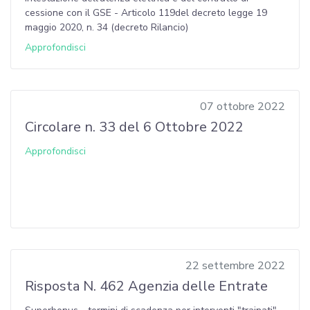
cessione con il GSE - Articolo 119del decreto legge 19
maggio 2020, n. 34 (decreto Rilancio)
Approfondisci
07 ottobre 2022
Circolare n. 33 del 6 Ottobre 2022
Approfondisci
22 settembre 2022
Risposta N. 462 Agenzia delle Entrate