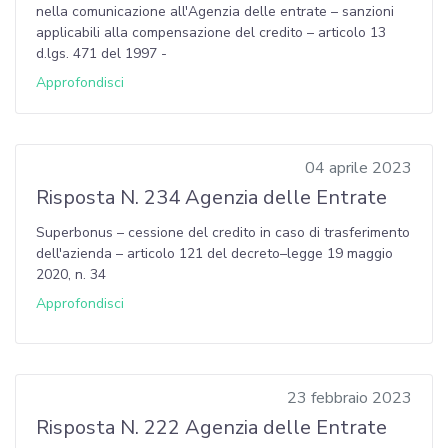
nella comunicazione all'Agenzia delle entrate – sanzioni
applicabili alla compensazione del credito – articolo 13
d.lgs. 471 del 1997 -
Approfondisci
04 aprile 2023
Risposta N. 234 Agenzia delle Entrate
Superbonus – cessione del credito in caso di trasferimento
dell'azienda – articolo 121 del decreto–legge 19 maggio
2020, n. 34
Approfondisci
23 febbraio 2023
Risposta N. 222 Agenzia delle Entrate