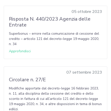
05 ottobre 2023
Risposta N. 440/2023 Agenzia delle
Entrate
Superbonus – errore nella comunicazione di cessione del
credito – articolo 121 del decreto–legge 19 maggio 2020,
n. 34
Approfondisci
07 settembre 2023
Circolare n. 27/E
Modifiche apportate dal decreto-legge 16 febbraio 2023,
n. 11, alla disciplina della cessione del credito e dello
sconto in fattura di cui all’articolo 121 del decreto-legge
19 maggio 2020, n. 34, e altre disposizioni in tema di bonus
edilizi.