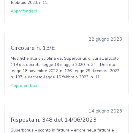
febbraio 2023, n.11.
Approfondisci
22 giugno 2023
Circolare n. 13/E
Modifiche alla disciplina del Superbonus di cui all’articolo
119 del decreto-legge 19 maggio 2020, n. 34 - Decreto-
legge 18 novembre 2022, n. 176, legge 29 dicembre 2022,
n. 197, e decreto-legge 16 febbraio 2023, n. 11
Approfondisci
14 giugno 2023
Risposta n. 348 del 14/06/2023
Superbonus – sconto in fattura – errore nella fattura e