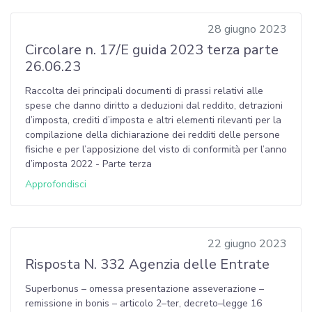
28 giugno 2023
Circolare n. 17/E guida 2023 terza parte
26.06.23
Raccolta dei principali documenti di prassi relativi alle
spese che danno diritto a deduzioni dal reddito, detrazioni
d’imposta, crediti d’imposta e altri elementi rilevanti per la
compilazione della dichiarazione dei redditi delle persone
fisiche e per l’apposizione del visto di conformità per l’anno
d’imposta 2022 - Parte terza
Approfondisci
22 giugno 2023
Risposta N. 332 Agenzia delle Entrate
Superbonus – omessa presentazione asseverazione –
remissione in bonis – articolo 2–ter, decreto–legge 16