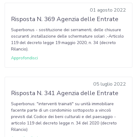
01 agosto 2022
Risposta N. 369 Agenzia delle Entrate
Superbonus - sostituzione dei serramenti, delle chiusure
oscuranti ,installazione delle schermature solari ;-Articolo
119 del decreto legge 19 maggio 2020, n. 34 (decreto
Rilancio).
Approfondisci
05 luglio 2022
Risposta N. 341 Agenzia delle Entrate
Superbonus: "interventi trainati" su unità immobiliare
facente parte di un condominio sottoposto a vincoli
previsti dal Codice dei beni culturali e del paesaggio -
articolo 119 del decreto legge n. 34 del 2020 (decreto
Rilancio)