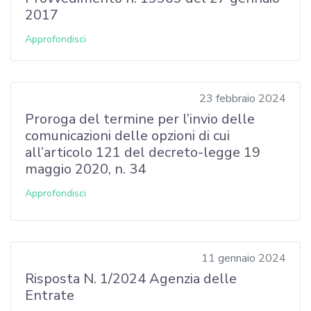
2017
Approfondisci
23 febbraio 2024
Proroga del termine per l’invio delle
comunicazioni delle opzioni di cui
all’articolo 121 del decreto-legge 19
maggio 2020, n. 34
Approfondisci
11 gennaio 2024
Risposta N. 1/2024 Agenzia delle
Entrate