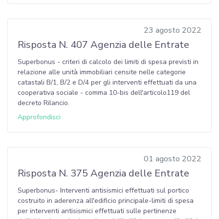
23 agosto 2022
Risposta N. 407 Agenzia delle Entrate
Superbonus - criteri di calcolo dei limiti di spesa previsti in
relazione alle unità immobiliari censite nelle categorie
catastali B/1, B/2 e D/4 per gli interventi effettuati da una
cooperativa sociale - comma 10-bis dell'articolo119 del
decreto Rilancio.
Approfondisci
01 agosto 2022
Risposta N. 375 Agenzia delle Entrate
Superbonus- Interventi antisismici effettuati sul portico
costruito in aderenza all'edificio principale-limiti di spesa
per interventi antisismici effettuati sulle pertinenze