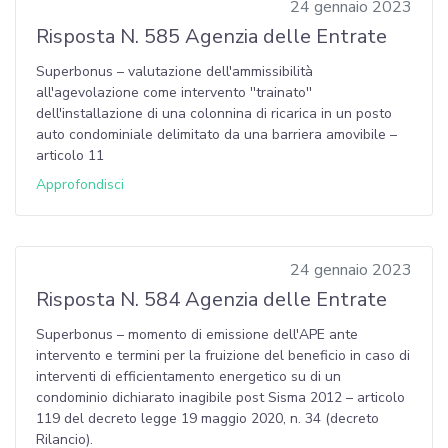
24 gennaio 2023
Risposta N. 585 Agenzia delle Entrate
Superbonus – valutazione dell'ammissibilità
all'agevolazione come intervento ''trainato''
dell'installazione di una colonnina di ricarica in un posto
auto condominiale delimitato da una barriera amovibile –
articolo 11
Approfondisci
24 gennaio 2023
Risposta N. 584 Agenzia delle Entrate
Superbonus – momento di emissione dell'APE ante
intervento e termini per la fruizione del beneficio in caso di
interventi di efficientamento energetico su di un
condominio dichiarato inagibile post Sisma 2012 – articolo
119 del decreto legge 19 maggio 2020, n. 34 (decreto
Rilancio).