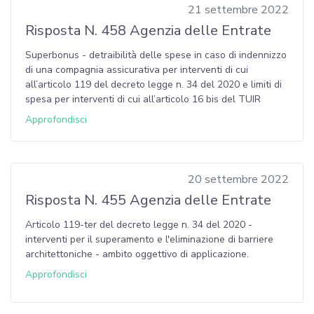
21 settembre 2022
Risposta N. 458 Agenzia delle Entrate
Superbonus - detraibilità delle spese in caso di indennizzo
di una compagnia assicurativa per interventi di cui
all’articolo 119 del decreto legge n. 34 del 2020 e limiti di
spesa per interventi di cui all’articolo 16 bis del TUIR
Approfondisci
20 settembre 2022
Risposta N. 455 Agenzia delle Entrate
Articolo 119-ter del decreto legge n. 34 del 2020 -
interventi per il superamento e l'eliminazione di barriere
architettoniche - ambito oggettivo di applicazione.
Approfondisci