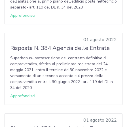
dell'abitazione al primo piano dell'edificio poste nell'edificio
separato- art. 119 del DL n. 34 del 2020
Approfondisci
01 agosto 2022
Risposta N. 384 Agenzia delle Entrate
Superbonus- sottoscrizione del contratto definitivo di
compravendita, riferito al preliminare registrato del 24
maggio 2021, entro il termine del30 novembre 2022 e
versamento di un secondo acconto sul prezzo della
compravendita entro il 30 giugno 2022- art. 119 del DL n.
34 del 2020
Approfondisci
01 agosto 2022